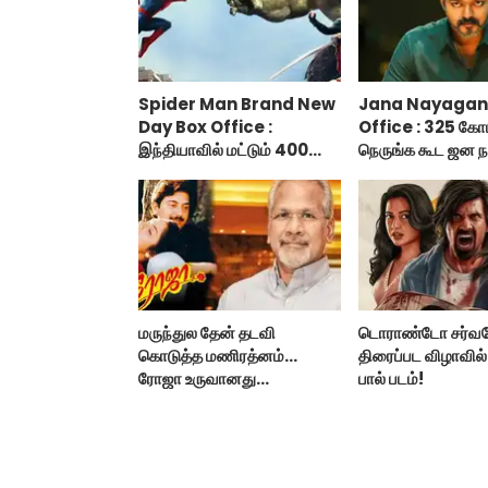
Spider Man Brand New
Jana Nayagan
Day Box Office :
Office : 325 கோ
இந்தியாவில் மட்டும் 400
நெருங்க கூட ஜன ந
கோடி வசூலித்ததா ஸ்பைடர்
வாய்ப்பு இல்ல!
மேன் பிராண்ட் நியூ டே?
மருந்துல தேன் தடவி
டொராண்டோ சர்வ
கொடுத்த மணிரத்னம்...
திரைப்பட விழாவில
ரோஜா உருவானது
பால் படம்!
இப்படிதானா?