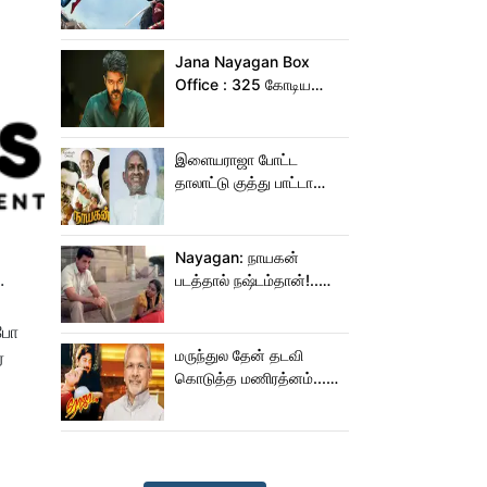
இந்தியாவில் மட்டும் 400
கோடி வசூலித்ததா
ஸ்பைடர் மேன் பிராண்ட் நியூ
Jana Nayagan Box
டே?
Office : 325 கோடிய
நெருங்க கூட ஜன
நாயகனுக்கு வாய்ப்பு இல்ல!
இளையராஜா போட்ட
தாலாட்டு குத்து பாட்டா
மாறிடுச்சி!.. நாயகனில்
நடந்த சம்பவம்!...
Nayagan: நாயகன்
.
படத்தால் நஷ்டம்தான்!..
ஒரு லாபமும்
இல்லை!..தயாரிப்பாளர்
்போ
மகள் பேட்டி..
மருந்துல தேன் தடவி
்
கொடுத்த மணிரத்னம்...
ரோஜா உருவானது
இப்படிதானா?