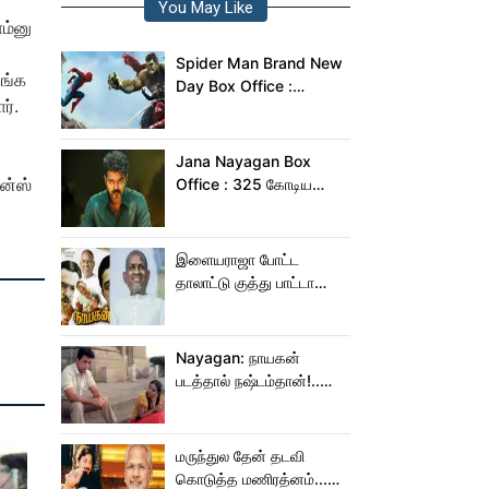
You May Like
ம்னு
Spider Man Brand New
ீங்க
Day Box Office :
ர்.
இந்தியாவில் மட்டும் 400
கோடி வசூலித்ததா
ஸ்பைடர் மேன் பிராண்ட் நியூ
Jana Nayagan Box
டே?
ன்ஸ்
Office : 325 கோடிய
நெருங்க கூட ஜன
நாயகனுக்கு வாய்ப்பு இல்ல!
இளையராஜா போட்ட
தாலாட்டு குத்து பாட்டா
மாறிடுச்சி!.. நாயகனில்
நடந்த சம்பவம்!...
Nayagan: நாயகன்
படத்தால் நஷ்டம்தான்!..
ஒரு லாபமும்
இல்லை!..தயாரிப்பாளர்
மகள் பேட்டி..
மருந்துல தேன் தடவி
கொடுத்த மணிரத்னம்...