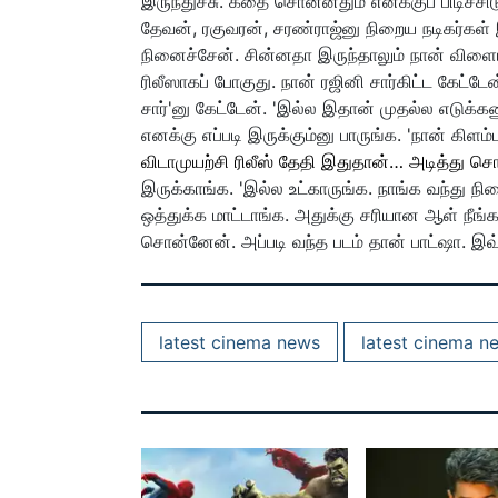
இருந்துச்சு. கதை சொன்னதும் எனக்குப் பிடிச்
தேவன், ரகுவரன், சரண்ராஜ்னு நிறைய நடிகர்கள
நினைச்சேன். சின்னதா இருந்தாலும் நான் விளைய
ரிலீஸாகப் போகுது. நான் ரஜினி சார்கிட்ட கேட்ட
சார்'னு கேட்டேன். 'இல்ல இதான் முதல்ல எடுக்
எனக்கு எப்படி இருக்கும்னு பாருங்க. 'நான் கிளம்ப
விடாமுயற்சி ரிலீஸ் தேதி இதுதான்… அடித்து சொல
இருக்காங்க. 'இல்ல உட்காருங்க. நாங்க வந்து
ஒத்துக்க மாட்டாங்க. அதுக்கு சரியான ஆள் நீங்க
சொன்னேன். அப்படி வந்த படம் தான் பாட்ஷா. இவ்
latest cinema news
latest cinema n