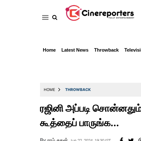
Home
Latest News
Throwback
Televis
Home
Latest
News
Throwback
HOME
THROWBACK
Television
ரஜினி அப்படி சொன்னதும் 
Reviews
கூத்தைப் பாருங்க...
Photos
Story
By
ராம் சுதன்
Jun 22, 2024, 19:30 IST