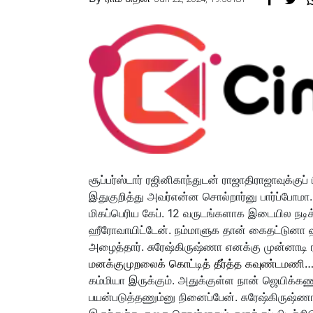
சூப்பர்ஸ்டார் ரஜினிகாந்துடன் ராஜாதிராஜாவுக்குப
இதுகுறித்து அவர்என்ன சொல்றார்னு பார்ப்போமா.
மிகப்பெரிய கேப். 12 வருடங்களாக இடையில நடிக்க
ஹீரோவாயிட்டேன். நம்மாளுக தான் கைதட்டுனா ஹீ
அழைத்தார். சுரேஷ்கிருஷ்ணா எனக்கு முன்னாட
மனக்குமுறலைக் கொட்டித் தீர்த்த கவுண்டமணி
கம்மியா இருக்கும். அதுக்குள்ள நான் ஜெயிக்க
பயன்படுத்தணும்னு நினைப்பேன். சுரேஷ்கிருஷ்