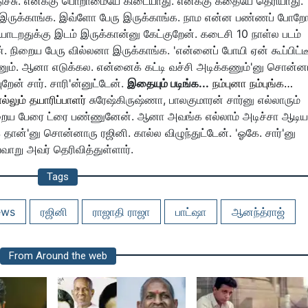
சிடுச்சு. எனக்கு பொறாமையே கிடையாது. எனக்கு கதையே தெரியாது.
் இருக்காங்க. இவ்ளோ பேரு இருக்காங்க. நாம என்ன பண்ணப் போறோ
ாடறதுக்கு இடம் இருக்கான்னு கேட்குறேன். கடைசி 10 நாள்ல படம்
ேன். நிறைய பேரு வில்லனா இருக்காங்க. 'என்னைப் போயி ஏன் கூப்பிட்ட
கணும். ஆனா எடுக்கல. என்னைக் கட்டி வச்சி அடிக்கணும்'னு சொன்னா
ுறேன் சார். சாரி'ன்னுட்டேன்.
இதையும் படிங்க...
நம்புனா நம்புங்க…
்லும் தயாரிப்பாளர்
சுரேஷ்கிருஷ்ணா, பாலகுமாரன் சார்னு எல்லாரும்
 நிறைய பேரை ட்ரை பண்ணுனேன். ஆனா அவங்க எல்லாம் அடிச்சா ஆடிய
 தான்'னு சொன்னாரு ரஜினி. கால்ல விழுந்துட்டேன். 'ஓகே. சார்'னு
வாறு அவர் தெரிவித்துள்ளார்.
Tags
ews
ரஜினி
ராஜாதி ராஜா
பாட்ஷா
ஆனந்த்ராஜ்
From Around the web