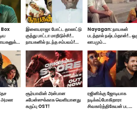
 Box
இளையராஜா போட்ட தாலாட்டு
Nayagan: நாயகன்
டிய
குத்து பாட்டா மாறிடுச்சி!..
படத்தால் நஷ்டம்தான்!.. ஒர
ாயகனுக்கு
நாயகனில் நடந்த சம்பவம்!...
லாபமும்
இல்லை!..தயாரிப்பாளர் மக
பேட்டி..
தேச
சூர்யாவின் அன்பான
ரஜினிக்கு ஜோடியாக
் அமலா
ஃபேன்ஸுக்காக வெளியானது
நடிக்கப்போகிறாரா
கருப்பு OST!
சிவகார்த்திகேயன் பட
ஹீரோயின்?