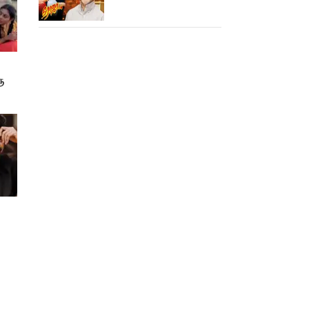
ரோஜா உருவானது
இப்படிதானா?
ு
ள்