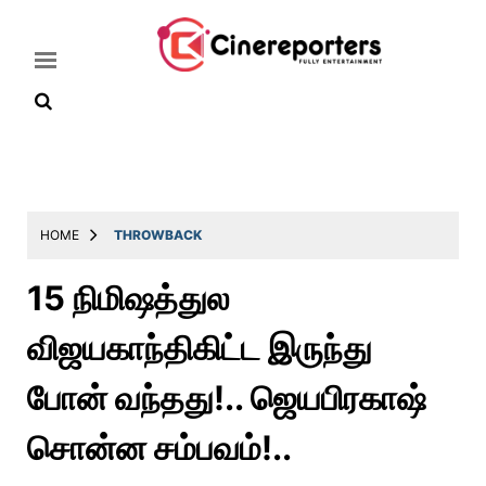
Home
Latest
HOME
THROWBACK
News
15 நிமிஷத்துல
Throwback
விஜயகாந்திகிட்ட இருந்து
Television
Reviews
போன் வந்தது!.. ஜெயபிரகாஷ்
Photos
சொன்ன சம்பவம்!..
Story