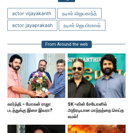
actor vijayakanth
நடிகர் விஜயகாந்த்
actor jayaprakash
நடிகர் ஜெயபிரகாஷ்
From Around the web
கார்த்தி - மோகன் ராஜா
SK-வின் சேயோனில்
படத்துக்கு இசை இவரா?
அதிரடியான மாற்றத்தை செய்த
கமல்!