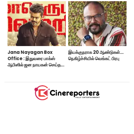
Jana Nayagan Box
இயக்குநராக 20 ஆண்டுகள்...
Office : இதுவரை பாக்ஸ்
நெகிழ்ச்சியில் வெங்கட் பிரபு
ஆபிஸில் ஜன நாயகன் செய்த
வசூல்?