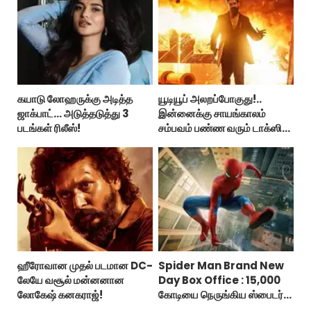
கயாடு லோஹருக்கு அடித்த
யூடியூப் அலறப்போகுது!..
ஜாக்பாட்... அடுத்தடுத்து 3
இன்னைக்கு சாயங்காலம்
படங்கள் ரிலீஸ்!
சம்பவம் பண்ண வரும் டாக்ஸிக்
டிரைலர்!..
ஹீரோவான முதல் படமான DC-
Spider Man Brand New
லேயே வசூல் மன்னனான
Day Box Office : 15,000
லோகேஷ் கனகராஜ்!
கோடியை நெருங்கிய ஸ்பைடர்
மேன் பிராண்ட் நியூ டே!