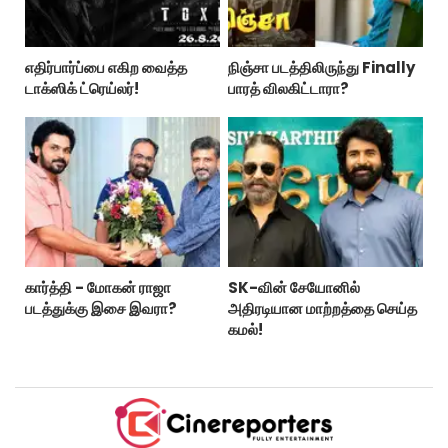
எதிர்பார்ப்பை எகிற வைத்த
நிஞ்சா படத்திலிருந்து Finally
டாக்ஸிக் ட்ரெய்லர்!
பாரத் விலகிட்டாரா?
கார்த்தி - மோகன் ராஜா
SK-வின் சேயோனில்
படத்துக்கு இசை இவரா?
அதிரடியான மாற்றத்தை செய்த
கமல்!