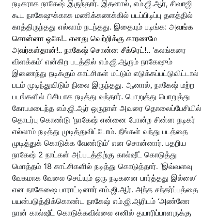
நடிகராக நாகேஷ் இருந்தார். இதனால், எம்.ஜி.ஆர், சிவாஜி
கூட நாகேஷுக்காக மணிக்கணக்கில் படப்பிடிப்பு தளத்தில்
காத்திருந்தது எல்லாம் நடந்தது. இதையும் படிங்க:
அவங்க
சொன்னா ஓகே!.. எனது வெற்றிக்கு காரணமே
அவர்கள்தான்!.. நாகேஷ் சொன்ன சீக்ரெட்!..
‘கலங்கரை
விளக்கம்’ என்கிற படத்தில் எம்.ஜி.ஆரும் நாகேஷும்
இணைந்து நடிக்கும் காட்சிகள் மட்டும் எடுக்கப்பட்டுவிட்டால்
படம் முடிந்துவிடும் நிலை இருந்தது. ஆனால், நாகேஷ் மற்ற
படங்களில் பிசியாக நடித்து வந்தார். பொறுத்து பொறுத்து
கோபமடைந்த எம்.ஜி.ஆர் ஒருநாள் அவரை தொலைப்பேசியில்
தொடர்பு கொண்டு ‘நாகேஷ் என்னை போன்ற சின்ன நடிகர்
எல்லாம் நடித்து முடித்துவிட்டோம். நீங்கள் வந்து படத்தை
முடித்துக் கொடுக்க வேண்டும்’ என சொன்னார். பதறிய
நாகேஷ் 2 நாட்கள் அப்படத்திற்கு கால்ஷீட் கொடுத்து
மொத்தம் 18 காட்சிகளில் நடித்து கொடுத்தார். ‘இவ்வளவு
வேகமாக வேலை செய்யும் ஒரு நடிகனை பார்த்தது இல்லை’
என நாகேஷை பாராட்டினார் எம்.ஜி.ஆர். அந்த சந்தர்ப்பத்தை
பயன்படுத்திக்கொண்ட நாகேஷ் எம்.ஜி.ஆரிடம் ‘அண்ணே
நான் கால்ஷீட் கொடுக்கவில்லை எனில் தயாரிப்பாளருக்கு