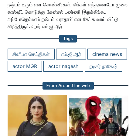
நஷ்டம் வரும் என சொன்னீர்கள். நீங்கள் எத்தனையோ முறை
கால்ஷீட் கொடுத்து கேன்சல் பண்ணி இருக்கீங்க..
அப்போதெல்லாம் நஷ்டம் வராதா?’ என கேட்க வாய் விட்டு
சிரித்திருக்கிறார் எம்.ஜி.ஆர்.
Tags
சினிமா செய்திகள்
எம்.ஜி.ஆர்
cinema news
actor MGR
actor nagesh
நடிகர் நாகேஷ்
From Around the web