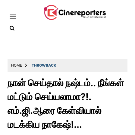
Home
Latest
HOME
THROWBACK
News
நான் செய்தால் நஷ்டம்.. நீங்கள்
Throwback
மட்டும் செய்யலாமா?!.
Television
Reviews
எம்.ஜி.ஆரை கேள்வியால்
Photos
மடக்கிய நாகேஷ்!...
Story