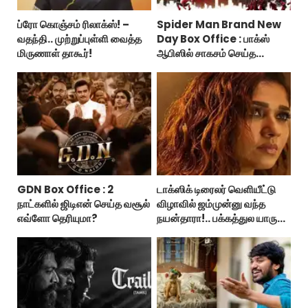
ப்ரோ கொஞ்சம் ரிலாக்ஸ்! –
Spider Man Brand New
வதந்தி.. முற்றுப்புள்ளி வைத்த
Day Box Office : பாக்ஸ்
மிருணாள் தாகூர்!
ஆபிஸில் சாகசம் செய்த
ஸ்பைடர் மேன் பிராண்ட் நியூ டே!
GDN Box Office : 2
டாக்ஸிக் டிரைலர் வெளியீட்டு
நாட்களில் ஜிடிஎன் செய்த வசூல்
விழாவில் ஜம்முன்னு வந்த
எவ்ளோ தெரியுமா?
நயன்தாரா!.. பக்கத்துல யாரு
பாருங்க!..