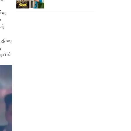
க்கு
்
வர்
குதிரை
ு
ையின்