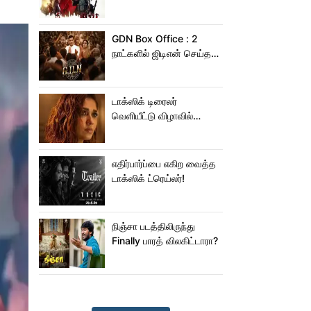
ஆபிஸில் சாகசம் செய்த
ஸ்பைடர் மேன் பிராண்ட் நியூ
டே!
GDN Box Office : 2
நாட்களில் ஜிடிஎன் செய்த
வசூல் எவ்ளோ தெரியுமா?
டாக்ஸிக் டிரைலர்
வெளியீட்டு விழாவில்
ஜம்முன்னு வந்த
நயன்தாரா!.. பக்கத்துல
யாரு பாருங்க!..
எதிர்பார்ப்பை எகிற வைத்த
டாக்ஸிக் ட்ரெய்லர்!
நிஞ்சா படத்திலிருந்து
Finally பாரத் விலகிட்டாரா?