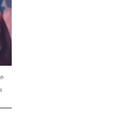
கு
னி