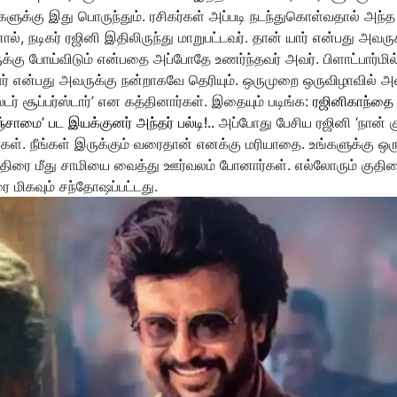
்களுக்கு இது பொருந்தும். ரசிகர்கள் அப்படி நடந்துகொள்வதால் அந்த
், நடிகர் ரஜினி இதிலிருந்து மாறுபட்டவர். தான் யார் என்பது அவரு
ுக்கு போய்விடும் என்பதை அப்போதே உணர்ந்தவர் அவர். பிளாட்பார்மில
டார் என்பது அவருக்கு நன்றாகவே தெரியும். ஒருமுறை ஒருவிழாவில் அ
ர் சூப்பர்ஸ்டார்’ என கத்தினார்கள். இதையும் படிங்க:
ரஜினிகாந்தை
சாமை’ பட இயக்குனர் அந்தர் பல்டி!..
அப்போது பேசிய ரஜினி ‘நான் 
வர்கள். நீங்கள் இருக்கும் வரைதான் எனக்கு மரியாதை. உங்களுக்கு ஒர
திரை மீது சாமியை வைத்து ஊர்வலம் போனார்கள். எல்லோரும் குதிர
ை மிகவும் சந்தோஷப்பட்டது.