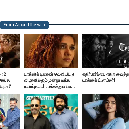
From Around the web
: 2
டாக்ஸிக் டிரைலர் வெளியீட்டு
எதிர்பார்ப்பை எகிற வைத்
 செய்த
விழாவில் ஜம்முன்னு வந்த
டாக்ஸிக் ட்ரெய்லர்!
ியுமா?
நயன்தாரா!.. பக்கத்துல யாரு
பாருங்க!..