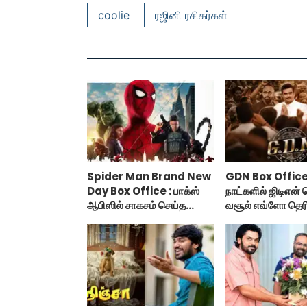
coolie
ரஜினி ரசிகர்கள்
Spider Man Brand New
GDN Box Office 
Day Box Office : பாக்ஸ்
நாட்களில் ஜிடிஎன்
ஆபிஸில் சாகசம் செய்த
வசூல் எவ்ளோ தெர
ஸ்பைடர் மேன் பிராண்ட் நியூ
டே!