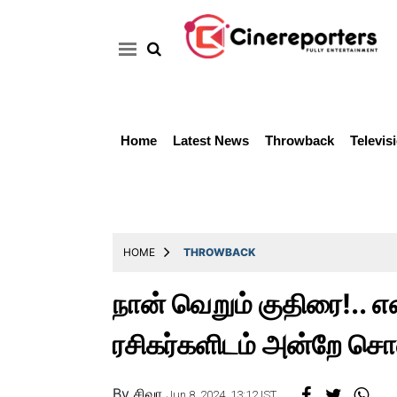
Home
Latest News
Throwback
Televis
Home
Latest
News
Throwback
HOME
THROWBACK
Television
நான் வெறும் குதிரை!.. 
Reviews
ரசிகர்களிடம் அன்றே சொன
Photos
Story
By
சிவா
Jun 8, 2024, 13:12 IST