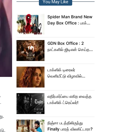
You May Like
Spider Man Brand New
Day Box Office : பாக்ஸ்
ஆபிஸில் சாகசம் செய்த
ஸ்பைடர் மேன் பிராண்ட் நியூ
டே!
GDN Box Office : 2
நாட்களில் ஜிடிஎன் செய்த
வசூல் எவ்ளோ தெரியுமா?
டாக்ஸிக் டிரைலர்
வெளியீட்டு விழாவில்
ஜம்முன்னு வந்த
நயன்தாரா!.. பக்கத்துல
,
யாரு பாருங்க!..
எதிர்பார்ப்பை எகிற வைத்த
ட
டாக்ஸிக் ட்ரெய்லர்!
ு.
நிஞ்சா படத்திலிருந்து
Finally பாரத் விலகிட்டாரா?
டு.