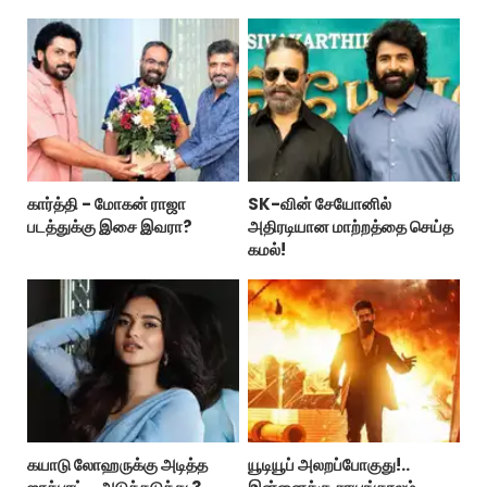
கார்த்தி - மோகன் ராஜா
SK-வின் சேயோனில்
படத்துக்கு இசை இவரா?
அதிரடியான மாற்றத்தை செய்த
கமல்!
கயாடு லோஹருக்கு அடித்த
யூடியூப் அலறப்போகுது!..