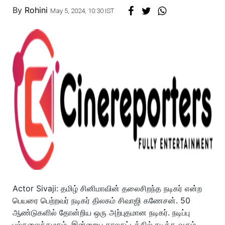
By
Rohini
May 5, 2024, 10:30 IST
Actor Sivaji: தமிழ் சினிமாவின் தலைசிறந்த நடிகர் என்ற
பெயரை பெற்றவர் நடிகர் திலகம் சிவாஜி கணேசன். 50
ஆண்டுகளில் தோன்றிய ஒரு அற்புதமான நடிகர். நடிப்பு
பல்கலைக்கழகம். இன்றைய காலகட்டத்தில் நடிக்க வரும்