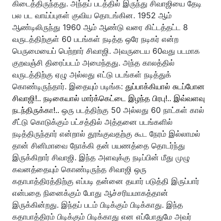
கிடைத்திருந்தது. அந்தப் படத்தில் இருந்து சிவாஜியை தேடி
பல பட வாய்ப்புகள் குவிய தொடங்கின. 1952 ஆம்
ஆண்டிலிருந்து 1960 ஆம் ஆண்டு வரை கிட்டத்தட்ட 8
வருடத்திற்குள் 60 படங்கள் நடித்த ஒரே நடிகர் என்ற
பெருமையைப் பெற்றார் சிவாஜி. அவருடைய 60வது படமாக
குறவஞ்சி திரைப்படம் அமைந்தது. அந்த காலத்தில்
வருடத்திற்கு ஏழு அல்லது எட்டு படங்கள் நடித்துக்
கொண்டிருந்தார். இதையும் படிங்க:
துப்பாக்கியால் சுடப்போன
சிவாஜி!.. நடிகையால் மார்க்கெட்டை இழந்த பிரபு!.. இவ்வளவு
நடந்திருக்கா!..
ஒரு படத்திற்கு 50 அல்லது 60 நாட்கள் கால்
சீட்டு கொடுக்கும் பட்சத்தில் அத்தனை படங்களில்
நடித்திருந்தார் என்றால் தூங்குவதற்கு கூட நேரம் இல்லாமல்
தான் சினிமாவை நோக்கி தன் பயணத்தை தொடர்ந்து
இருக்கிறார் சிவாஜி. இந்த அளவுக்கு நடிப்பின் மீது முழு
கவனத்தையும் கொண்டிருந்த சிவாஜி ஒரு
கதாபாத்திரத்திற்கு எப்படி தன்னை தயார் படுத்தி இருப்பார்
என்பதை நினைக்கும் போது ஆச்சரியமாகத்தான்
இருக்கின்றது. இந்தப் படம் பிடிக்கும் பிடிக்காது. இந்த
கதாபாத்திரம் பிடிக்கும் பிடிக்காது என எப்போதுமே அவர்