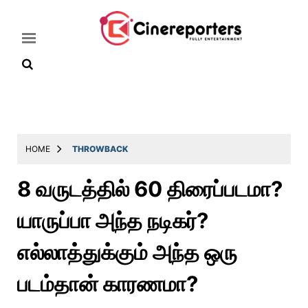
Home
Latest
HOME
THROWBACK
News
8 வருடத்தில் 60 திரைப்படமா?
Throwback
யாருப்பா அந்த நடிகர்?
Television
Reviews
எல்லாத்துக்கும் அந்த ஒரு
Photos
படம்தான் காரணமா?
Story