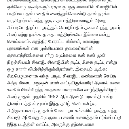
ஒவ்வொரு நடிகர்களும் ஏதாவது ஒரு வகையில் சிவாஜியின்
பாதிப்பை தன் மனதில் வைத்துக்கொண்டு தான் நடிக்க
வருகிறார்கள். எந்த ஒரு கதாபாத்திரமானாலும் அதை
அப்படியே திறம்பட நடித்துக் கொடுப்பதில் தலை சிறந்த நடிகர்.
அவர் ஏற்று நடிக்காத கதாபாத்திரங்களே இல்லை என்று
சொல்லலாம். சுதந்திர போராட்ட வீரர்கள், வரலாற்று
புராணங்கள் என முக்கியமான தலைவர்களின்
கதாபாத்திரங்களை ஏற்று அவர்களை தன் கண் முன்
நிறுத்தியவர் சிவாஜி. சிவாஜியின் நடிப்பு மிகை நடிப்பு என்று
ஒரு சாரார் விமர்சித்திருக்கிறார்கள். இதையும் படிங்க:
சிவபெருமானாக வந்து பாடிய சிவாஜி… கண்களால் செய்த
அந்த லீலை.. மனுஷன் மாஸ் காட்டியிருக்காரே!
ஆனால் கலை
உலகில் மிகச்சிறந்த சாதனையாளராகவே வாழ்ந்திருக்கிறார்.
அவர் முதன் முதலில் 1952 ஆம் ஆண்டு பராசக்தி என்ற
திரைப்படத்தின் மூலம் இந்த தமிழ் சினிமாவிற்கு
அறிமுகமானார். முதலில் மேடை நாடகங்களில் நடித்து வந்த
சிவாஜி அப்போது அவருடைய கணீர் வசனத்தால் ஈர்க்கப்பட்டு
இந்த படத்தின் வாய்ப்பு அவருக்கு தற்செயலாக