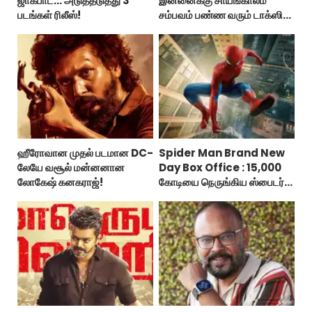
ஜாக்பாட்... அடுத்தடுத்து 3
இன்னைக்கு சாயங்காலம்
படங்கள் ரிலீஸ்!
சம்பவம் பண்ண வரும் டாக்ஸிக்
டிரைலர்!..
ஹீரோவான முதல் படமான DC-
Spider Man Brand New
லேயே வசூல் மன்னனான
Day Box Office : 15,000
லோகேஷ் கனகராஜ்!
கோடியை நெருங்கிய ஸ்பைடர்
மேன் பிராண்ட் நியூ டே!