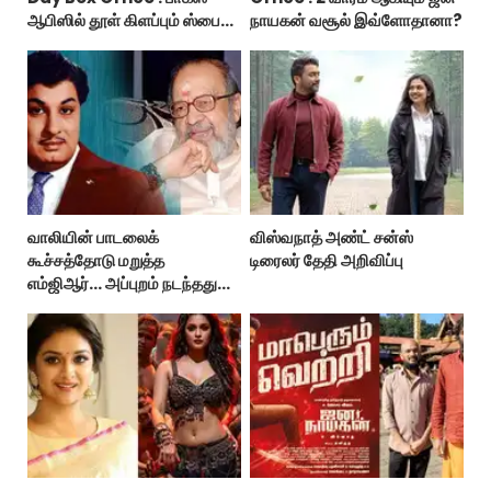
ஆபிஸில் தூள் கிளப்பும் ஸ்பைடர்
நாயகன் வசூல் இவ்ளோதானா?
மேன் பிராண்ட் நியூ டே!
வாலியின் பாடலைக்
விஸ்வநாத் அண்ட் சன்ஸ்
கூச்சத்தோடு மறுத்த
டிரைலர் தேதி அறிவிப்பு
எம்ஜிஆர்... அப்புறம் நடந்தது
இதுதான்!