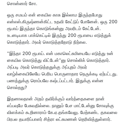
சொன்னார் சோ.
ஒரு சமயம் என் கையில காசு இல்லாம இருந்தபோது
என்எஸ்.கிருஷ்ணன்கிட்ட உதவி கேட்டுப் போனேன். ஒரு 200
ரூபாய் இருந்தா கொடுங்கன்னு அவரிடம் கேட்டேன்.
உடனடியாக பாக்கெட்டில் இருந்து 200 ரூபாயை எடுத்துக்
கொடுத்தார். அவர் கொடுத்ததோடு நிற்கல.
''இந்தா 200 ரூபாய். என் மகாலெட்சுமியையே எடுத்து உன்
கையில கொடுத்து விட்டேன்''னு சொல்லிக் கொடுத்தார்.
அப்படி அவர் கொடுத்ததுக்கு அப்புறம் அவர்
வாழ்க்கையிலேயே பெரிய பொருளாதார நெருக்கடி ஏற்பட்டது.
பணத்துக்கு ரொம்பவே கஷ்டப்பட்டார். இதுக்கு என்ன
சொல்றது?
இதனாலதான் அறம் தவிர்க்கும் வார்த்தைகளை நான்
எப்பவுமே பேசுவதில்லை. நானும் பேச மாட்டேன்னு சோவுக்கு
விளக்கம் கூறினாராம் கே.ஏ.தங்கவேலு. மேற்கண்ட தகவலை
பிரபல தயாரிப்பாளர் சித்ரா லட்சுமணன் தெரிவித்துள்ளார்.