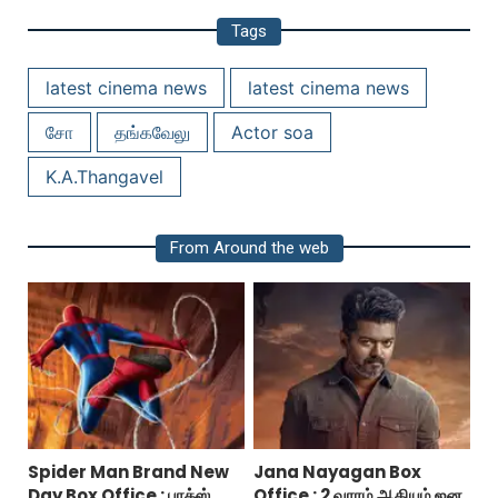
Tags
latest cinema news
latest cinema news
சோ
தங்கவேலு
Actor soa
K.A.Thangavel
From Around the web
Spider Man Brand New
Jana Nayagan Box
Day Box Office : பாக்ஸ்
Office : 2 வாரம் ஆகியும் ஜன