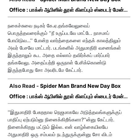
Office : பாக்ஸ் ஆபிஸில் தூள் கிளப்பும் ஸ்பைடர் மேன்
பிராண்ட் நியூ டே!
நகைச்சுவை நடிகர் கே.ஏ.தங்கவேலுவைப்
பொருத்தவரைக்கும் ''நீ உருப்படவே மாட்டே. நாசமாப்
போயிடுவ...'' போன்ற வார்த்தைகளை எந்தக் காலத்திலும்
அவர் பேசவே மாட்டார். படங்களில் அதுமாதிரி வசனங்கள்
இருந்தாலும் கூட அதை எல்லாம் தவிர்க்கப் பார்ப்பார்
தங்கவேலு. அதைப்பற்றி ஒருநாள் பேசிக்கொண்டு
இருந்தபோது சோ அவரிடமே கேட்டார்.
Also Read -
Spider Man Brand New Day Box
Office : பாக்ஸ் ஆபிஸில் தூள் கிளப்பும் ஸ்பைடர் மேன்
பிராண்ட் நியூ டே!
''இதுமாதிரி பேசுறதால நெஜமாகவே அடுத்தவங்களுக்குப்
பாதிப்பு ஏற்படும்னு நினைக்கிறீங்களா?''ன்னு கேட்டார்.
நினைக்கிறது மட்டும் இல்ல. என் வாழ்க்கையிலயே
அதுமாதிரி ஒரு சம்பவம் நடந்துருக்குன்னு சோ விடம்