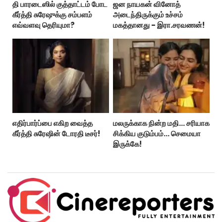
தி பாரடைஸில் குத்தாட்டம் போட
ஜன நாயகன் வினோத்
கீர்த்தி சுரேஷுக்கு சம்பளம்
அடைந்திருக்கும் உச்சம்
எவ்வளவு தெரியுமா?
மகத்தானது - இரா.சரவணன்!
எதிர்பார்ப்பை எகிற வைத்த
மலருக்காக நின்ற மதி… சரியாக
கீர்த்தி சுரேஷின் டோரதி டீசர்!
சிக்கிய குடும்பம்… செமையா
இருக்கே!