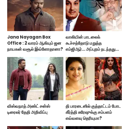
Jana Nayagan Box
வாலியின் பாடலைக்
Office : 2 வாரம் ஆகியும் ஜன
கூச்சத்தோடு மறுத்த
நாயகன் வசூல் இவ்ளோதானா?
எம்ஜிஆர்... அப்புறம் நடந்தது
இதுதான்!
விஸ்வநாத் அண்ட் சன்ஸ்
தி பாரடைஸில் குத்தாட்டம் போட
டிரைலர் தேதி அறிவிப்பு
கீர்த்தி சுரேஷுக்கு சம்பளம்
எவ்வளவு தெரியுமா?