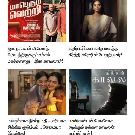
ஜன நாயகன் வினோத்
எதிர்பார்ப்பை எகிற வைத்த
அடைந்திருக்கும் உச்சம்
கீர்த்தி சுரேஷின் டோரதி டீசர்!
மகத்தானது - இரா.சரவணன்!
மலருக்காக நின்ற மதி… சரியாக
மணிகண்டன் போலீஸாக
சிக்கிய குடும்பம்… செமையா
நடிக்கும் மக்கள் காவலன்
இருக்கே!
ஃபர்ஸ்ட் லுக்!