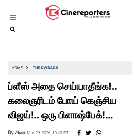
Home
Latest
HOME
THROWBACK
News
ப்ளீஸ் அதை செய்யாதீங்க!..
Throwback
கலைஞரிடம் போய் கெஞ்சிய
Television
Reviews
விஜய்!.. ஒரு பிளாஷ்பேக்!…
Photos
By
சிவா
Story
Mar 29, 2026, 10:43 IST