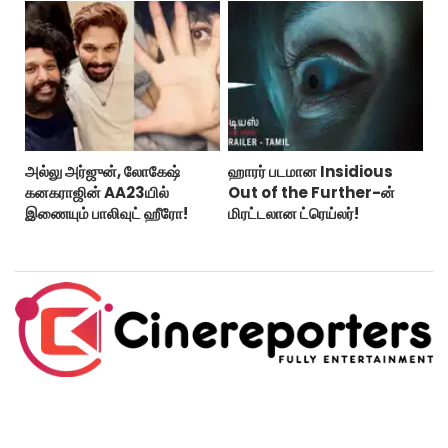
அல்லு அர்ஜுன், லோகேஷ்
ஹாரர் படமான Insidious
கனகராஜின் AA23யில்
Out of the Further-ன்
இணையும் பாலிவுட் ஹீரோ!
மிரட்டலான ட்ரெய்லர்!