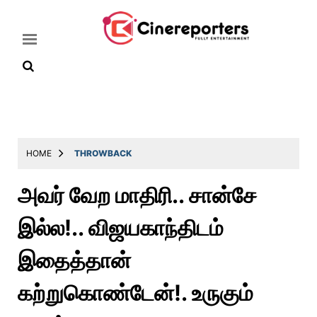
Home
Latest
HOME
THROWBACK
News
அவர் வேற மாதிரி.. சான்சே
Throwback
இல்ல!.. விஜயகாந்திடம்
Television
Reviews
இதைத்தான்
Photos
கற்றுகொண்டேன்!. உருகும்
Story