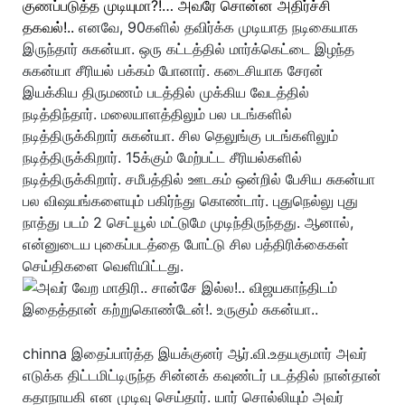
குணப்படுத்த முடியுமா?!… அவரே சொன்ன அதிர்ச்சி
தகவல்!..
எனவே, 90களில் தவிர்க்க முடியாத நடிகையாக
இருந்தார் சுகன்யா. ஒரு கட்டத்தில் மார்க்கெட்டை இழந்த
சுகன்யா சீரியல் பக்கம் போனார். கடைசியாக சேரன்
இயக்கிய திருமணம் படத்தில் முக்கிய வேடத்தில்
நடித்திந்தார். மலையாளத்திலும் பல படங்களில்
நடித்திருக்கிறார் சுகன்யா. சில தெலுங்கு படங்களிலும்
நடித்திருக்கிறார். 15க்கும் மேற்பட்ட சீரியல்களில்
நடித்திருக்கிறார். சமீபத்தில் ஊடகம் ஒன்றில் பேசிய சுகன்யா
பல விஷயங்களையும் பகிர்ந்து கொண்டார். புதுநெல்லு புது
நாத்து படம் 2 செட்யூல் மட்டுமே முடிந்திருந்தது. ஆனால்,
என்னுடைய புகைப்படத்தை போட்டு சில பத்திரிக்கைகள்
செய்திகளை வெளியிட்டது.
chinna இதைப்பார்த்த இயக்குனர் ஆர்.வி.உதயகுமார் அவர்
எடுக்க திட்டமிட்டிருந்த சின்னக் கவுண்டர் படத்தில் நான்தான்
கதாநாயகி என முடிவு செய்தார். யார் சொல்லியும் அவர்