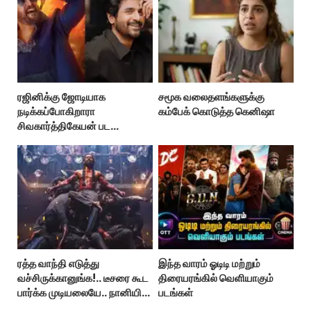
ரஜினிக்கு ஜோடியாக
சமூக வலைதளங்களுக்கு
நடிக்கப்போகிறாரா
கம்பேக் கொடுத்த கெனிஷா
சிவகார்த்திகேயன் பட
ஹீரோயின்?
ரத்த வாந்தி எடுத்து
இந்த வாரம் ஓடிடி மற்றும்
வச்சிருக்கானுங்க!.. டீசரை கூட
திரையரங்கில் வெளியாகும்
பார்க்க முடியலையே.. நானியின்
படங்கள்
‘பாரடைஸ்’ பிழைக்குமா?