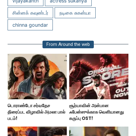
vijayakanth
actress sukanya
சின்னக் கவுண்டர்
நடிகை சுகன்யா
chinna goundar
From Around the web
டொராண்டோ சர்வதேச
சூர்யாவின் அன்பான
திரைப்பட விழாவில் அமலா பால்
ஃபேன்ஸுக்காக வெளியானது
படம்!
கருப்பு OST!