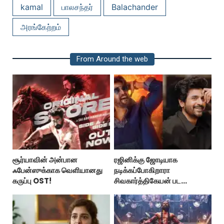
kamal
பாலசந்தர்
Balachander
அரங்கேற்றம்
From Around the web
சூர்யாவின் அன்பான
ரஜினிக்கு ஜோடியாக
ஃபேன்ஸுக்காக வெளியானது
நடிக்கப்போகிறாரா
கருப்பு OST!
சிவகார்த்திகேயன் பட
ஹீரோயின்?