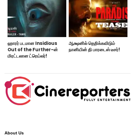
ஹாரர் படமான Insidious
ஆக்ஷனில் தெறிக்கவிடும்
Out of the Further-ன்
நானியின் தி பாரடைஸ் டீசர்!
மிரட்டலான ட்ரெய்லர்!
About Us