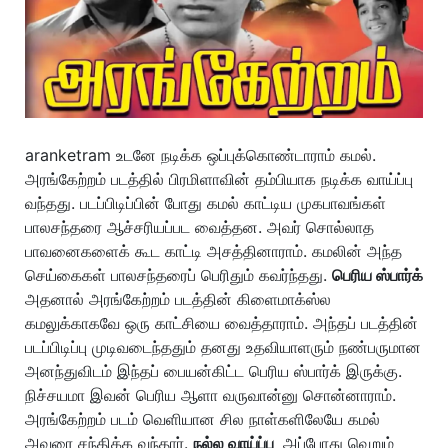
aranketram உடனே நடிக்க ஒப்புக்கொண்டாராம் கமல்.
அரங்கேற்றம் படத்தில் பிரமிளாவின் தம்பியாக நடிக்க வாய்ப்பு
வந்தது. படப்பிடிப்பின் போது கமல் காட்டிய முகபாவங்கள்
பாலசந்தரை ஆச்சரியப்பட வைத்தன. அவர் சொல்லாத
பாவனைகளைக் கூட காட்டி அசத்தினாராம். கமலின் அந்த
செய்கைகள் பாலசந்தரைப் பெரிதும் கவர்ந்தது.
பெரிய ஸ்பார்க்
அதனால் அரங்கேற்றம் படத்தின் கிளைமாக்ஸ்ல
கமலுக்காகவே ஒரு காட்சியை வைத்தாராம். அந்தப் படத்தின்
படப்பிடிப்பு முடிவடைந்ததும் தனது உதவியாளரும் நண்பருமான
அனந்துவிடம் இந்தப் பையன்கிட்ட பெரிய ஸ்பார்க் இருக்கு.
நிச்சயமா இவன் பெரிய ஆளா வருவான்னு சொன்னாராம்.
அரங்கேற்றம் படம் வெளியான சில நாள்களிலேயே கமல்
அவரை சந்திக்க வந்தார்.
நல்ல வாய்ப்பு
அப்போது வெறும்