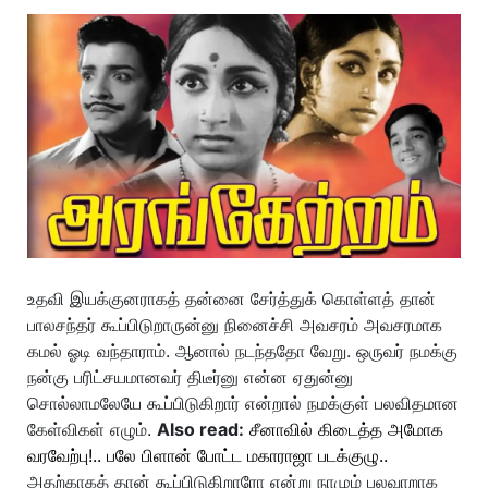
உதவி இயக்குனராகத் தன்னை சேர்த்துக் கொள்ளத் தான்
பாலசந்தர் கூப்பிடுறாருன்னு நினைச்சி அவசரம் அவசரமாக
கமல் ஓடி வந்தாராம். ஆனால் நடந்ததோ வேறு. ஒருவர் நமக்கு
நன்கு பரிட்சயமானவர் திடீர்னு என்ன ஏதுன்னு
சொல்லாமலேயே கூப்பிடுகிறார் என்றால் நமக்குள் பலவிதமான
கேள்விகள் எழும்.
Also read:
சீனாவில் கிடைத்த அமோக
வரவேற்பு!.. பலே பிளான் போட்ட மகாராஜா படக்குழு..
அதற்காகத் தான் கூப்பிடுகிறாரோ என்று நாமும் பலவாறாக