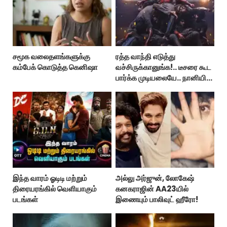
சமூக வலைதளங்களுக்கு
ரத்த வாந்தி எடுத்து
கம்பேக் கொடுத்த கெனிஷா
வச்சிருக்கானுங்க!.. டீசரை கூட
பார்க்க முடியலையே.. நானியின்
‘பாரடைஸ்’ பிழைக்குமா?
இந்த வாரம் ஓடிடி மற்றும்
அல்லு அர்ஜுன், லோகேஷ்
திரையரங்கில் வெளியாகும்
கனகராஜின் AA23யில்
படங்கள்
இணையும் பாலிவுட் ஹீரோ!