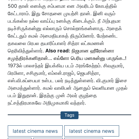
500 தான் எனக்கு சம்பளமா என அவரிடம் கோபத்தில்
கேட்டாராம். இது சோதனை முயற்சி தான். இனி வரும்
படங்கள்ல நல்ல வாய்ப்பு உனக்கு கிடைக்கும். நீ அற்புதமா
நடிச்சிருக்கன்னு எல்லாரும் சொல்றாங்கன்னாரு. அதைக்
கேட்டதும் கமல் அமைதியாகத் திரும்பினார். மேற்கண்ட
தகவலை பிரபல தயாரிப்பாளர் சித்ரா லட்சுமணன்
தெரிவித்துள்ளார்.
Also read:
நிஜமான ஹீரோன்னா
சமுத்திரக்கனிதான்… எவ்ளோ பெரிய மனசுன்னு பாருங்க..!
1973ல் பாலசந்தர் இயக்கிய படம் அரங்கேற்றம். சிவகுமார்,
பிரமிளா, சசிகுமார், எம்என்.ராஜம், ஜெயசித்ரா,
எஸ்.வி.சுப்பையா உள்பட பலர் நடித்துள்ளனர். வி.குமார் இசை
அமைத்துள்ளார். கமல் வாலிபன் ஆனதும் வெளியான முதல்
படம் இதுதான். இதற்கு முன் அவர் குழந்தை
நட்சத்திரமாகவே அறிமுகமாகி வந்தார்.
Tags
latest cinema news
latest cinema news