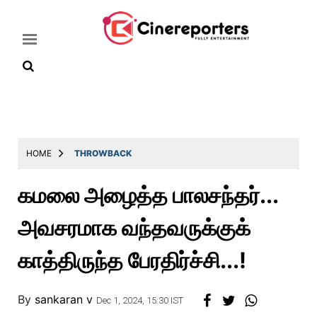
Home
Latest
HOME
THROWBACK
News
கமலை அழைத்த பாலசந்தர்...
Throwback
அவசரமாக வந்தவருக்குக்
Television
Reviews
காத்திருந்த பேரதிர்ச்சி...!
Photos
By
sankaran v
Story
Dec 1, 2024, 15:30 IST