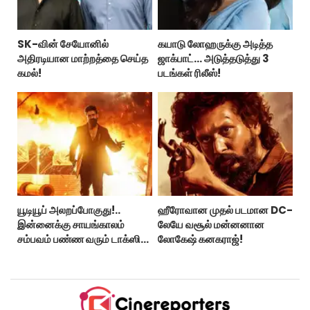
SK-வின் சேயோனில்
கயாடு லோஹருக்கு அடித்த
அதிரடியான மாற்றத்தை செய்த
ஜாக்பாட்... அடுத்தடுத்து 3
கமல்!
படங்கள் ரிலீஸ்!
யூடியூப் அலறப்போகுது!..
ஹீரோவான முதல் படமான DC-
இன்னைக்கு சாயங்காலம்
லேயே வசூல் மன்னனான
சம்பவம் பண்ண வரும் டாக்ஸிக்
லோகேஷ் கனகராஜ்!
டிரைலர்!..