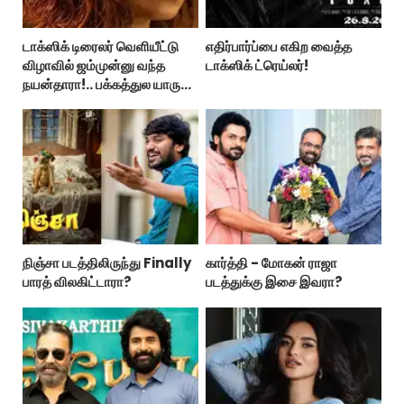
டாக்ஸிக் டிரைலர் வெளியீட்டு
எதிர்பார்ப்பை எகிற வைத்த
விழாவில் ஜம்முன்னு வந்த
டாக்ஸிக் ட்ரெய்லர்!
நயன்தாரா!.. பக்கத்துல யாரு
பாருங்க!..
நிஞ்சா படத்திலிருந்து Finally
கார்த்தி - மோகன் ராஜா
பாரத் விலகிட்டாரா?
படத்துக்கு இசை இவரா?