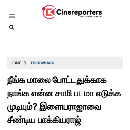
Home
Latest
HOME
THROWBACK
News
நீங்க மாலை போட்டதுக்காக
Throwback
நாங்க என்ன சாமி படமா எடுக்க
Television
Reviews
முடியும்? இளையராஜாவை
Photos
சீண்டிய பாக்கியராஜ்
Story