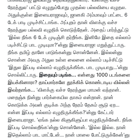
நேரத்துல' பாட்டு எழுதும்போது முதல்ல பல்லவியை எழுதல.
அதுக்குள்ள இளையராஜாவும், ஜானகி அம்மாவும் பாட்டை 6
டேக் பாடி முடிச்சிட்டாங்க. அப்புறம் தான் விளக்கு வச்ச
நேரத்துல பல்லவி எழுதிக் கொடுத்தேன். அதைப் பார்த்துட்டு
'இல்ல நீங்க 6 டேக் முடிஞ்சி தர்றீங்க. இனிமே இதை எல்லாம்
படிச்சிட்டு பாட முடியுமா?'ன்னு இளையராஜா மறுத்துட்டாரு.
நீங்க தமிழ் தானே பாடுங்கன்னு சொன்னேன். இல்லன்னு
சொன்ன அவரு அதுல உள்ள லைனை எல்லாம் படிச்சிட்டு
'இதுல இப்படி எல்லாம் எழுதிருக்கீங்க. பாட முடியாது...'ன்னு
சொல்லிட்டாரு.
இதையும் படிங்க...
என்னது 1000 படங்களை
இயக்கினாரா? தாய்மார்களே தூக்கிக் கொண்டாடிய வில்லன்
இவர்தாங்க…
'விளக்கு வச்ச நேரத்துல மாமன் வந்தான்.
மறைஞ்சு நின்னு பார்க்கையில தாகம் என்றான். நான்
கொடுக்க அவன் குடிக்க அந்த நேரம் தேகம் சூடு ஏற...
என்ன இப்படி எல்லாம் எழுதிருக்கீங்க?'ன்னு கேட்டார்
இளையராஜா. 'ஏங்க நல்ல கிளுகிளுப்பா எழுதிருக்கேன். நீங்க
இப்படி சொல்லறீங்க'ன்னு சொன்னேன். 'இல்ல இல்ல. நான்
இதெல்லாம் பாட மாட்டேன்... நான் மாலை போட்டுருக்கேன்'னு