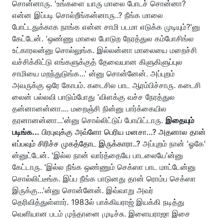
சொன்னாரு. 'உங்களை யாரு மாலை போடச் சொன்னா?
என்ன இப்படி சொல்றீங்கன்னாரு..? நீங்க மாலை
போட்டதுக்காக நாங்க என்ன சாமி படமா எடுக்க முடியும்?'னு
கேட்டேன். 'ஒண்ணு மாலை போடுற நேரத்துல கம்போசிங்ல
உட்காரலன்னு சொல்லுங்க. இல்லன்னா மாலையை மறைச்சி
வச்சிக்கிட்டு எங்களுக்குத் தேவையான கிளுகிளுப்புல
சாமியை மறந்துடுங்க...' ன்னு சொன்னேன். அப்புறம்
அவருக்கு ஒரே கோபம். கடைசில பாட ஆரம்பிச்சாரு. கடைசி
லைன் பல்லவி பாடும்போது 'விளக்கு வச்ச நேரத்துல
தன்னானன்னா.... மறைஞ்சி நின்னு பார்க்கையில
தரனானன்னா...'ன்னு சொல்லிட்டுப் போயிட்டாரு.
இதையும்
படிங்க...
பிரபுவுக்கு அவ்ளோ பெரிய மனசா…? அதனால தான்
எப்பவும் சிரிச்ச முகத்தோட இருக்காரா..?
அப்புறம் நான் 'ஓகே'
ன்னுட்டேன். 'இல்ல நான் வார்த்தையே பாடலையே'ன்னு
கேட்டாரு. 'இல்ல நீங்க ஒண்ணும் செக்ஸா பாட மாட்டேன்னு
சொல்லிட்டீங்க. இப்ப நீங்க பாடுனது தான் ரொம்ப செக்ஸா
இருக்கு...'ன்னு சொன்னேன். இவ்வாறு அவர்
தெரிவித்துள்ளார். 1983ல் பாக்கியராஜ் இயக்கி நடித்து
வெளியான படம் முந்தானை முடிச்சு. இளையராஜா இசை