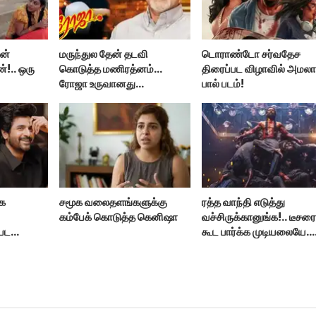
ன்
மருந்துல தேன் தடவி
டொராண்டோ சர்வதேச
்!.. ஒரு
கொடுத்த மணிரத்னம்...
திரைப்பட விழாவில் அமல
ரோஜா உருவானது
பால் படம்!
ளர் மகள்
இப்படிதானா?
ாக
சமூக வலைதளங்களுக்கு
ரத்த வாந்தி எடுத்து
கம்பேக் கொடுத்த கெனிஷா
வச்சிருக்கானுங்க!.. டீசர
 பட
கூட பார்க்க முடியலையே..
நானியின் ‘பாரடைஸ்’
பிழைக்குமா?