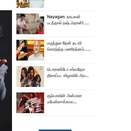
மாறிடுச்சி!.. நாயகனில்
நடந்த சம்பவம்!...
Nayagan: நாயகன்
படத்தால் நஷ்டம்தான்!..
ஒரு லாபமும்
இல்லை!..தயாரிப்பாளர்
மகள் பேட்டி..
மருந்துல தேன் தடவி
கொடுத்த மணிரத்னம்...
ரோஜா உருவானது
இப்படிதானா?
டொராண்டோ சர்வதேச
திரைப்பட விழாவில் அமலா
பால் படம்!
சூர்யாவின் அன்பான
ஃபேன்ஸுக்காக
வெளியானது கருப்பு OST!