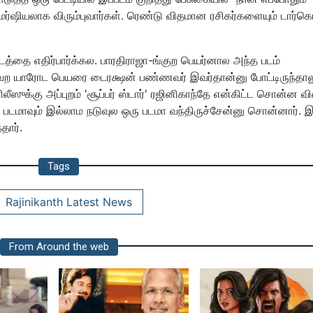
மர்ஷியலாக விரும்புவார்கள். ரெண்டு விதமான ரசிகர்களையும் டார்கெ
டத்தை எதிர்பார்க்கல. பாரதிராஜா-ங்குற பெயர்னால அந்த படம்
வேற யாரோட பெயரை டைரக்ஷன் பண்ணவர் இவர்தான்னு போட்டிருந்தாலு
ரிலீஸுக்கு அப்புறம் 'சூப்பர் ஸ்டார்' ரஜினிகாந்தே என்கிட்ட சொன்ன வ
டமாவும் இல்லாம நடுவுல ஒரு படமா வந்திருச்சேன்னு சொன்னார். 
தார்.
Tags
Rajinikanth Latest News
From Around the web