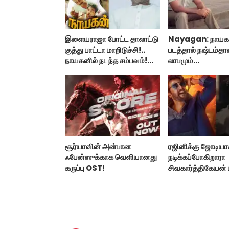
இளையராஜா போட்ட தாலாட்டு
Nayagan: நாயக
குத்து பாட்டா மாறிடுச்சி!..
படத்தால் நஷ்டம்தான
நாயகனில் நடந்த சம்பவம்!...
லாபமும்
இல்லை!..தயாரிப்பா
பேட்டி..
சூர்யாவின் அன்பான
ரஜினிக்கு ஜோடிய
ஃபேன்ஸுக்காக வெளியானது
நடிக்கப்போகிறாரா
கருப்பு OST!
சிவகார்த்திகேயன்
ஹீரோயின்?