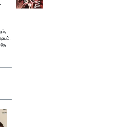
வெளியானது கருப்பு OST!
ட்
ம்,
ிஷயம்,
இதே