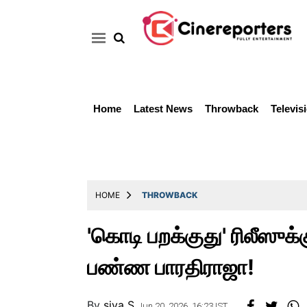
Home
Latest News
Throwback
Televis
Home
Latest
News
Throwback
HOME
THROWBACK
Television
'கொடி பறக்குது' ரிலீஸுக்
Reviews
பண்ண பாரதிராஜா!
Photos
Story
By
siva S
Jun 20, 2026, 16:23 IST