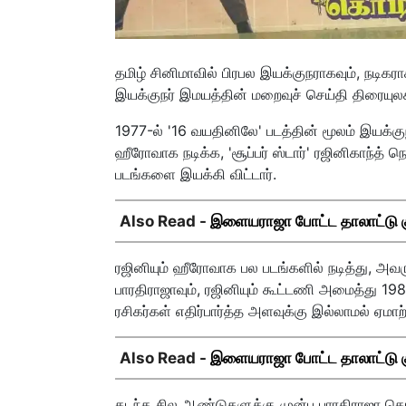
தமிழ் சினிமாவில் பிரபல இயக்குநராகவும், நடிக
இயக்குநர் இமயத்தின் மறைவுச் செய்தி திரையுலக 
1977-ல் '16 வயதினிலே' படத்தின் மூலம் இயக்
ஹீரோவாக நடிக்க, 'சூப்பர் ஸ்டார்' ரஜினிகாந்த் நெ
படங்களை இயக்கி விட்டார்.
Also Read -
இளையராஜா போட்ட தாலாட்டு குத்
ரஜினியும் ஹீரோவாக பல படங்களில் நடித்து, அவரு
பாரதிராஜாவும், ரஜினியும் கூட்டணி அமைத்து 1
ரசிகர்கள் எதிர்பார்த்த அளவுக்கு இல்லாமல் ஏமா
Also Read -
இளையராஜா போட்ட தாலாட்டு குத்
கடந்த சில ஆண்டுகளுக்கு முன்பு பாரதிராஜா கொடு