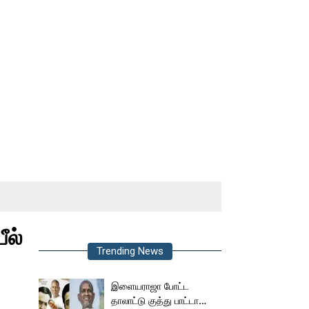
ீல்
Trending News
இளையராஜா போட்ட
தாலாட்டு குத்து பாட்டா