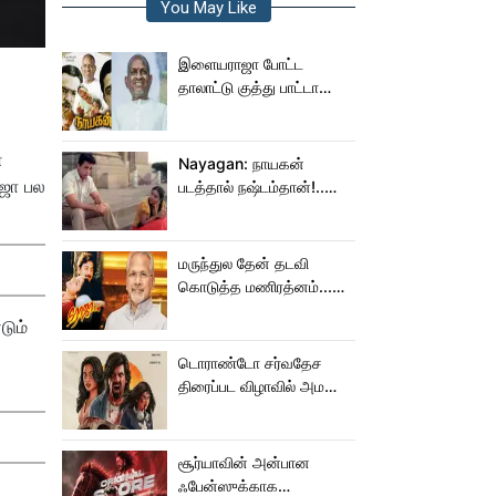
You May Like
இளையராஜா போட்ட
தாலாட்டு குத்து பாட்டா
மாறிடுச்சி!.. நாயகனில்
நடந்த சம்பவம்!...
்
Nayagan: நாயகன்
ராஜா பல
படத்தால் நஷ்டம்தான்!..
ஒரு லாபமும்
இல்லை!..தயாரிப்பாளர்
மகள் பேட்டி..
மருந்துல தேன் தடவி
கொடுத்த மணிரத்னம்...
ரோஜா உருவானது
டும்
இப்படிதானா?
டொராண்டோ சர்வதேச
திரைப்பட விழாவில் அமலா
பால் படம்!
சூர்யாவின் அன்பான
ஃபேன்ஸுக்காக