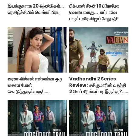
இயக்குநராக 20 ஆண்டுகள்...
பிக் பாஸ் சீசன் 10 ப்ரோமோ
நெகிழ்ச்சியில் வெங்கட் பிரபு
வெளியானது... பாட்டாவே
பாடிட்டாரே விஜய் சேதுபதி!
ரைசா வில்சன் என்னம்மா ஒரு
Vadhandhi 2 Series
சைஸா போஸ்
Review : சசிகுமாரின் வதந்தி
கொடுத்துருக்காரு!..
2 வெப் சீரிஸ் எப்படி இருக்கு?...
கவர்ச்சியின் உச்சம்!..
ட்விட்டர் விமர்சனம்!