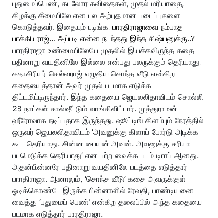
புதுமைப்பெண், கடலோர கவிதைகள், முதல் மரியாதை,
கிழக்கு சீமையிலே என பல அற்புதமான படைப்புகளை
கொடுத்தவர். இதையும் படிங்க:
பாரதிராஜாவை நம்பாத
பாக்கியராஜ்… அப்படி என்ன நடந்தது இந்த சிஷ்யனுக்கு..?
பாரதிராஜா உண்மையிலேயே முதலில் இயக்கவிருந்த கதை
பதினாறு வயதினிலே இல்லை என்பது பலருக்கும் தெரியாது.
கதாசிரியர் செல்வராஜ் எழுதிய சொந்த வீடு என்கிற
கதையைத்தான் அவர் முதல் படமாக எடுக்க
திட்டமிட்டிருந்தார். இந்த கதையை ஜெயலலிதாவிடம் சொல்லி
28 நாட்கள் கால்ஷீட்டும் வாங்கிவிட்டார். முத்துராமன்
ஹீரோவாக நடிப்பதாக இருந்தது. ஷூட்டிங் கிளம்பும் நேரத்தில்
ஒருவர் ஜெயலலிதாவிடம் ‘அவனுக்கு கிளாப் போர்டு அடிக்க
கூட தெரியாது. சின்ன பையன் அவன். அவனுக்கு சரியா
படமெடுக்க தெரியாது’ என பற்ற வைக்க படம் டிராப் ஆனது.
அதன்பின்னரே பதினாறு வயதினிலே படத்தை எடுத்தார்
பாரதிராஜா. ஆனாலும், ‘சொந்த வீடு’ கதை அவருக்குள்
ஓடிக்கொண்டே இருக்க பின்னாளில் ரேவதி, பாண்டியனை
வைத்து ‘புதுமைப் பெண்’ என்கிற தலைப்பில் அந்த கதையை
படமாக எடுத்தார் பாரதிராஜா.