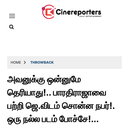
Home
Latest
HOME
THROWBACK
News
அவனுக்கு ஒன்னுமே
Throwback
தெரியாது!.. பாரதிராஜாவை
Television
Reviews
பற்றி ஜெ.விடம் சொன்ன நபர்!.
Photos
ஒரு நல்ல படம் போச்சே!...
Story