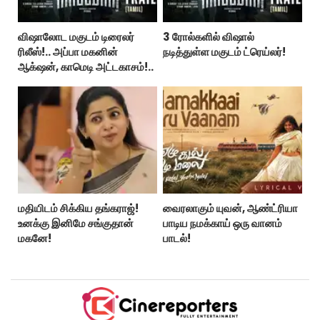
விஷாலோட மகுடம் டிரைலர்
3 ரோல்களில் விஷால்
ரிலீஸ்!.. அப்பா மகனின்
நடித்துள்ள மகுடம் ட்ரெய்லர்!
ஆக்‌ஷன், காமெடி அட்டகாசம்!..
மதியிடம் சிக்கிய தங்கராஜ்!
வைரலாகும் யுவன், ஆண்ட்ரியா
உனக்கு இனிமே சங்குதான்
பாடிய நமக்காய் ஒரு வானம்
மகனே!
பாடல்!