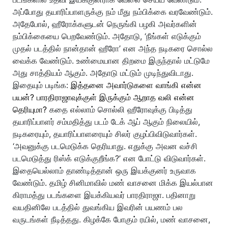
அப்போது தயாரிப்பாளருக்கு நம் மீது நம்பிக்கை வரவேண்டும்.
அதேபோல், ஹீரோக்களுடன் நெருங்கி பழகி அவர்களின்
நம்பிக்கையை பெறவேண்டும். அதோடு, ‘நீங்கள் எடுக்கும்
முதல் படத்தில் நான்தான் ஹீரோ’ என அந்த நடிகரை சொல்ல
வைக்க வேண்டும். உண்மையான திறமை இருந்தால் மட்டுமே
அது சாத்தியம் ஆகும். அதோடு மட்டும் முடிந்துவிடாது.
இதையும் படிங்க:
இத்தனை அவார்டுகளை வாங்கி என்ன
பயன்? பாரதிராஜாவுக்குள் இருக்கும் ஆறாத வலி என்ன
தெரியுமா?
கதை எல்லாம் சொல்லி ஹீரோவுக்கு பிடித்து
தயாரிப்பாளர் சம்மதித்து படம் டேக் ஆப் ஆகும் நிலையில்,
நடிகரையும், தயாரிப்பாளரையும் சிலர் குழப்பிவிடுவார்கள்.
‘அவனுக்கு படமெடுக்க தெரியாது. எதுக்கு அவன வச்சி
படமெடுத்து ரிஸ்க் எடுக்குறீங்க?’ என போட்டு விடுவார்கள்.
இதையெல்லாம் தாண்டித்தான் ஒரு இயக்குனர் உருவாக
வேண்டும். தமிழ் சினிமாவில் மண் வாசனை மிக்க இயல்பான
கிராமத்து படங்களை இயக்கியவர் பாரதிராஜா. பதினாறு
வயதினிலே படத்தில் துவங்கிய இவரின் பயணம் பல
வருடங்கள் நீடித்தது. கிழக்கே போகும் ரயில், மண் வாசனை,