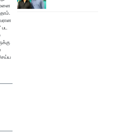
செய்த கமல்!
தமனை
தாம்.
ணவரான
’ பட
்
ுக்கு
்
 செய்ய