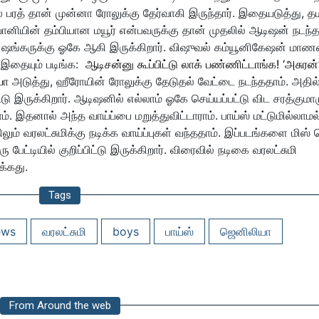
 பரத் தான் முன்னா ரோலுக்கு தேர்வாகி இருந்தார்.
இதையடுத்து, 
யானியின் தம்பியான மயூர் என்பவருக்கு தான் முதலில் ஆடிஷன் நடந்த
ன் ஷங்கருக்கு ஓகே ஆகி இருக்கிறார். விஷுவல் கம்யூனிகேஷன் மா
இதையும் படிங்க:
ஆடிசன்னு கூப்பிட்டு லாக் பண்ணிட்டாங்க! ‘அசுரன்
யா
அடுத்து, ஹீரோயின் ரோலுக்கு தேடுதல் வேட்டை நடந்ததாம். அதில
டு இருக்கிறார். ஆடிஷனில் எல்லாம் ஓகே செய்யப்பட்டு விட சரத்குமார
ாம். இதனால் அந்த வாய்ப்பை மறுத்துவிட்டாராம்.
பாய்ஸ் மட்டுமில்லாமல
லும் வரலட்சுமிக்கு நடிக்க வாய்ப்புகள் வந்ததாம். இப்படங்களை மிஸ்
ட்டியில் குறிப்பிட்டு இருக்கிறார். விரைவில் நடிகை வரலட்சுமி
க்கது.
Tags
ews
வரலட்சுமி
boys
பாய்ஸ்
ஜெனிலியா
From Around the web