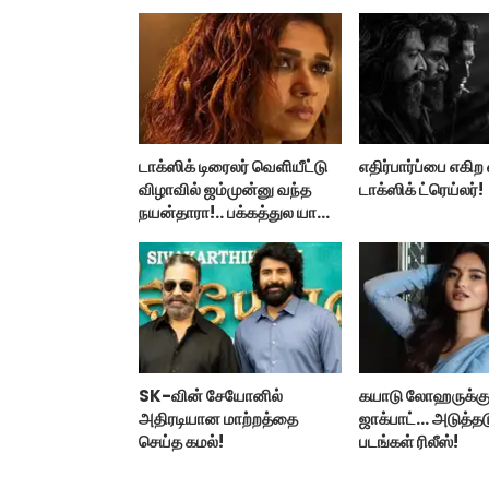
டாக்ஸிக் டிரைலர் வெளியீட்டு
எதிர்பார்ப்பை எகி
விழாவில் ஜம்முன்னு வந்த
டாக்ஸிக் ட்ரெய்லர்!
நயன்தாரா!.. பக்கத்துல யாரு
பாருங்க!..
SK-வின் சேயோனில்
கயாடு லோஹருக்கு
அதிரடியான மாற்றத்தை
ஜாக்பாட்... அடுத்தட
செய்த கமல்!
படங்கள் ரிலீஸ்!