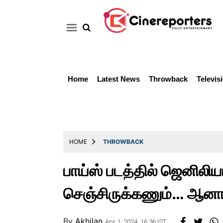
Home
Latest News
Throwback
Televis
Home
Latest
News
Throwback
HOME
THROWBACK
Television
பாய்ஸ் படத்தில் ஜெனிலிய
Reviews
செஞ்சிருக்கணும்… ஆனா
Photos
Story
By
Akhilan
Apr 1, 2024, 16:36 IST