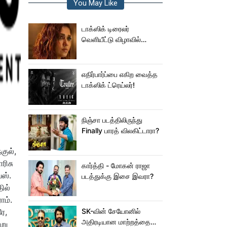
You May Like
டாக்ஸிக் டிரைலர்
வெளியீட்டு விழாவில்
ஜம்முன்னு வந்த
நயன்தாரா!.. பக்கத்துல
யாரு பாருங்க!..
எதிர்பார்ப்பை எகிற வைத்த
டாக்ஸிக் ட்ரெய்லர்!
நிஞ்சா படத்திலிருந்து
Finally பாரத் விலகிட்டாரா?
குல்,
ரிசு
கார்த்தி - மோகன் ராஜா
்ஸ்.
படத்துக்கு இசை இவரா?
ில்
ாம்.
ே,
SK-வின் சேயோனில்
அதிரடியான மாற்றத்தை
்று