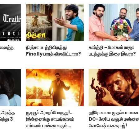
ற வைத்த
நிஞ்சா படத்திலிருந்து
கார்த்தி - மோகன் ராஜா
Finally பாரத் விலகிட்டாரா?
படத்துக்கு இசை இவரா?
 அடித்த
யூடியூப் அலறப்போகுது!..
ஹீரோவான முதல் படமான
ுத்து 3
இன்னைக்கு சாயங்காலம்
DC-லேயே வசூல் மன்ன
சம்பவம் பண்ண வரும்
லோகேஷ் கனகராஜ்!
டாக்ஸிக் டிரைலர்!..