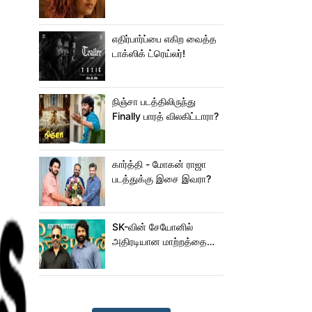
ஜம்முன்னு வந்த
நயன்தாரா!.. பக்கத்துல
யாரு பாருங்க!..
எதிர்பார்ப்பை எகிற வைத்த
டாக்ஸிக் ட்ரெய்லர்!
நிஞ்சா படத்திலிருந்து
Finally பாரத் விலகிட்டாரா?
கார்த்தி - மோகன் ராஜா
படத்துக்கு இசை இவரா?
SK-வின் சேயோனில்
அதிரடியான மாற்றத்தை
செய்த கமல்!