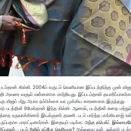
படம்தான் கில்லி. 2004ம் வருடம் வெளியான இப்படத்திற்கு முன் விஜ
வெற்றி அவரை வசூல் மன்னனாக மாற்றியது. இப்படம்தான் தயாரிப்பாளர்க
க்கு விஜய் மீது அபார நம்பிக்கை வர முக்கிய காரணமாக இருந்தது.
கடு படத்தின் ரிமேக்தான் இந்த கில்லி. ஆனால், படத்தின் கதை மற்றும
தை உருவாக்கினார் இயக்குனர் தரணி. படம் பார்த்த பாக்கியராஜ் உள்
ுப்பதாக பாராட்டினார்கள். இதையும் படிங்க:
அந்த எபெக்ட் இல்லாம
ிப்பாளர்… படம் ரிலீஸ் எப்போ தெரியுமா?
அவ்வளவு ஏன். ஓக்கடு படத்