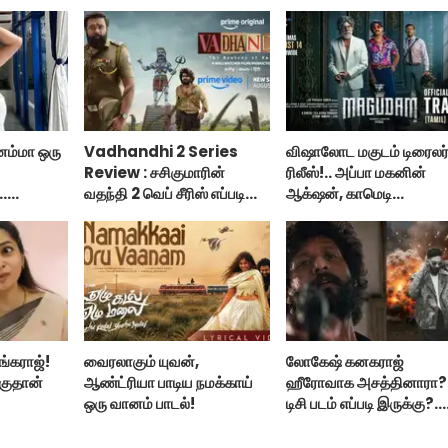
னம்மா ஒரு
Vadhandhi 2 Series
விஷாலோட மகுடம் டிரைலர
Review : சசிகுமாரின்
ரிலீஸ்!.. அப்பா மகனின்
..
வதந்தி 2 வெப் சீரிஸ் எப்படி
ஆக்‌ஷன், காமெடி
..
இருக்கு?... ட்விட்டர்
அட்டகாசம்!..
விமர்சனம்!
ங்கராஜ்!
வைரலாகும் யுவன்,
லோகேஷ் கனகராஜ்
குதான்
ஆண்ட்ரியா பாடிய நமக்காய்
ஹீரோவாக அசத்தினாரா?.
ஒரு வானம் பாடல்!
டிசி படம் எப்படி இருக்கு?..
ஹானஸ்ட் விமர்சனம்!..