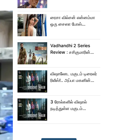
பாடிட்டாரே விஜய் சேதுபதி!
ரைசா வில்சன் என்னம்மா
ஒரு சைஸா போஸ்
கொடுத்துருக்காரு!..
கவர்ச்சியின் உச்சம்!..
Vadhandhi 2 Series
Review : சசிகுமாரின்
வதந்தி 2 வெப் சீரிஸ் எப்படி
இருக்கு?... ட்விட்டர்
விமர்சனம்!
விஷாலோட மகுடம் டிரைலர்
ரிலீஸ்!.. அப்பா மகனின்
ஆக்‌ஷன், காமெடி
அட்டகாசம்!..
3 ரோல்களில் விஷால்
நடித்துள்ள மகுடம்
ட்ரெய்லர்!