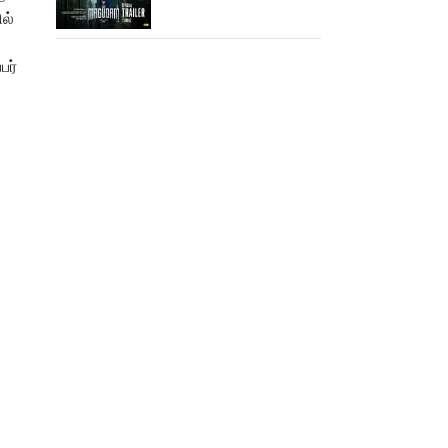
ட்ரெய்லர்!
ல்
பர்