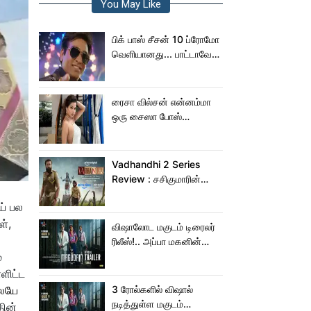
You May Like
பிக் பாஸ் சீசன் 10 ப்ரோமோ
வெளியானது... பாட்டாவே
பாடிட்டாரே விஜய் சேதுபதி!
ரைசா வில்சன் என்னம்மா
ஒரு சைஸா போஸ்
கொடுத்துருக்காரு!..
கவர்ச்சியின் உச்சம்!..
Vadhandhi 2 Series
Review : சசிகுமாரின்
வதந்தி 2 வெப் சீரிஸ் எப்படி
ய் பல
இருக்கு?... ட்விட்டர்
ள்,
விமர்சனம்!
விஷாலோட மகுடம் டிரைலர்
ரிலீஸ்!.. அப்பா மகனின்
்
ஆக்‌ஷன், காமெடி
அட்டகாசம்!..
ளிட்ட
லேயே
3 ரோல்களில் விஷால்
நடித்துள்ள மகுடம்
தின்