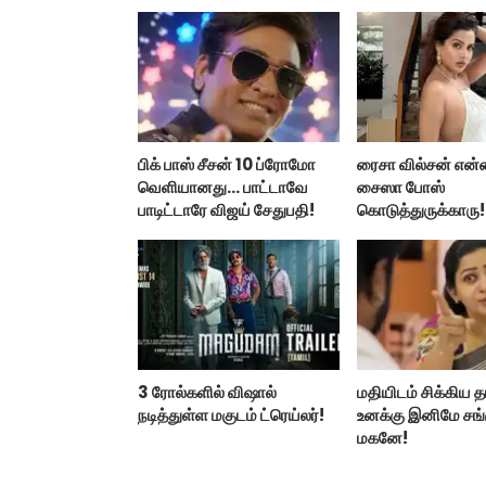
பிக் பாஸ் சீசன் 10 ப்ரோமோ
ரைசா வில்சன் என்
வெளியானது... பாட்டாவே
சைஸா போஸ்
பாடிட்டாரே விஜய் சேதுபதி!
கொடுத்துருக்காரு!
கவர்ச்சியின் உச்சம்!
3 ரோல்களில் விஷால்
மதியிடம் சிக்கிய த
நடித்துள்ள மகுடம் ட்ரெய்லர்!
உனக்கு இனிமே சங்
மகனே!