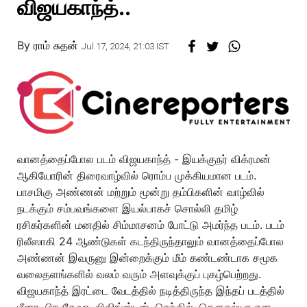
விஜயகாந்த்..
By
ராம் சுதன்
Jul 17, 2024, 21:03 IST
வானத்தைப்போல படம் விஜயகாந்த் - இயக்குநர் விக்ரமன்
ஆகியோரின் திரைவாழ்வில் ரொம்ப முக்கியமான படம்.
பாசமிகு அண்ணன் மற்றும் மூன்று தம்பிகளின் வாழ்வில்
நடக்கும் சம்பவங்களை இயல்பாகச் சொல்லி தமிழ்
ரசிகர்களின் மனதில் சிம்மாசனம் போட்டு அமர்ந்த படம். படம்
ரிலீஸாகி 24 ஆண்டுகள் கடந்திருந்தாலும் வானத்தைப்போல
அண்ணன் இவருனு இன்றைக்கும் மீம் கண்டண்டாக சமூக
வலைதளங்களில் வலம் வரும் அளவுக்குப் புகழ்பெற்றது.
விஜயகாந்த் இரட்டை வேடத்தில் நடித்திருந்த இந்தப் படத்தில்
மீனா, பிரபுதேவா, லிவிங்ஸ்டன், செந்தில், கௌசல்யா என