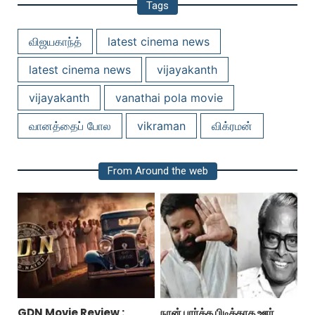
Tags
விஜயகாந்த்
latest cinema news
latest cinema news
vijayakanth
vijayakanth
vanathai pola movie
வானத்தைப் போல
vikraman
விக்ரமன்
From Around the web
GDN Movie Review :
நான் பார்க்க பிடிக்காத ஊர்