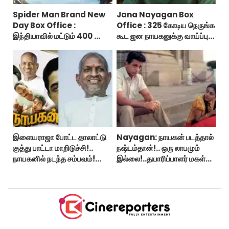
Spider Man Brand New
Jana Nayagan Box
Day Box Office :
Office : 325 கோடிய நெருங்க
இந்தியாவில் மட்டும் 400 கோடி
கூட ஜன நாயகனுக்கு வாய்ப்பு
வசூலித்ததா ஸ்பைடர் மேன்
இல்ல!
பிராண்ட் நியூ டே?
இளையராஜா போட்ட தாலாட்டு
Nayagan: நாயகன் படத்தால்
குத்து பாட்டா மாறிடுச்சி!..
நஷ்டம்தான்!.. ஒரு லாபமும்
நாயகனில் நடந்த சம்பவம்!...
இல்லை!..தயாரிப்பாளர் மகள்
பேட்டி..