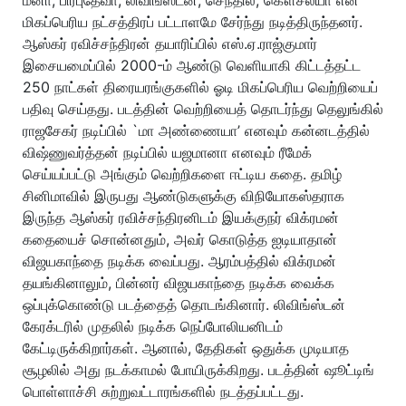
மிகப்பெரிய நட்சத்திரப் பட்டாளமே சேர்ந்து நடித்திருந்தனர்.
ஆஸ்கர் ரவிச்சந்திரன் தயாரிப்பில் எஸ்.ஏ.ராஜ்குமார்
இசையமைப்பில் 2000-ம் ஆண்டு வெளியாகி கிட்டத்தட்ட
250 நாட்கள் திரையரங்குகளில் ஓடி மிகப்பெரிய வெற்றியைப்
பதிவு செய்தது. படத்தின் வெற்றியைத் தொடர்ந்து தெலுங்கில்
ராஜசேகர் நடிப்பில் `மா அண்ணையா’ எனவும் கன்னடத்தில்
விஷ்ணுவர்த்தன் நடிப்பில் யஜமானா எனவும் ரீமேக்
செய்யப்பட்டு அங்கும் வெற்றிகளை ஈட்டிய கதை. தமிழ்
சினிமாவில் இருபது ஆண்டுகளுக்கு விநியோகஸ்தராக
இருந்த ஆஸ்கர் ரவிச்சந்திரனிடம் இயக்குநர் விக்ரமன்
கதையைச் சொன்னதும், அவர் கொடுத்த ஐடியாதான்
விஜயகாந்தை நடிக்க வைப்பது. ஆரம்பத்தில் விக்ரமன்
தயங்கினாலும், பின்னர் விஜயகாந்தை நடிக்க வைக்க
ஒப்புக்கொண்டு படத்தைத் தொடங்கினார். லிவிங்ஸ்டன்
கேரக்டரில் முதலில் நடிக்க நெப்போலியனிடம்
கேட்டிருக்கிறார்கள். ஆனால், தேதிகள் ஒதுக்க முடியாத
சூழலில் அது நடக்காமல் போயிருக்கிறது. படத்தின் ஷூட்டிங்
பொள்ளாச்சி சுற்றுவட்டாரங்களில் நடத்தப்பட்டது.