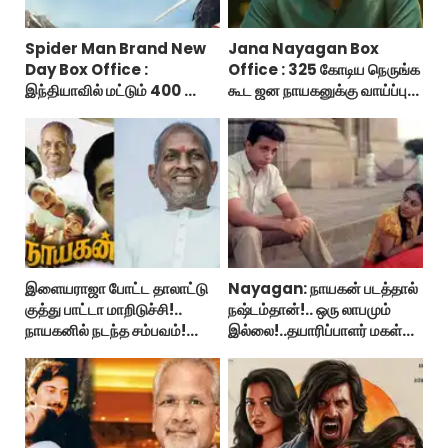
Spider Man Brand New
Jana Nayagan Box
Day Box Office :
Office : 325 கோடிய நெருங்க
இந்தியாவில் மட்டும் 400 கோடி
கூட ஜன நாயகனுக்கு வாய்ப்பு
வசூலித்ததா ஸ்பைடர் மேன்
இல்ல!
பிராண்ட் நியூ டே?
இளையராஜா போட்ட தாலாட்டு
Nayagan: நாயகன் படத்தால்
குத்து பாட்டா மாறிடுச்சி!..
நஷ்டம்தான்!.. ஒரு லாபமும்
நாயகனில் நடந்த சம்பவம்!...
இல்லை!..தயாரிப்பாளர் மகள்
பேட்டி..