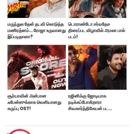
மருந்துல தேன் தடவி கொடுத்த
டொராண்டோ சர்வதேச
மணிரத்னம்... ரோஜா உருவானது
திரைப்பட விழாவில் அமலா பால்
இப்படிதானா?
படம்!
சூர்யாவின் அன்பான
ரஜினிக்கு ஜோடியாக
ஃபேன்ஸுக்காக வெளியானது
நடிக்கப்போகிறாரா
கருப்பு OST!
சிவகார்த்திகேயன் பட
ஹீரோயின்?