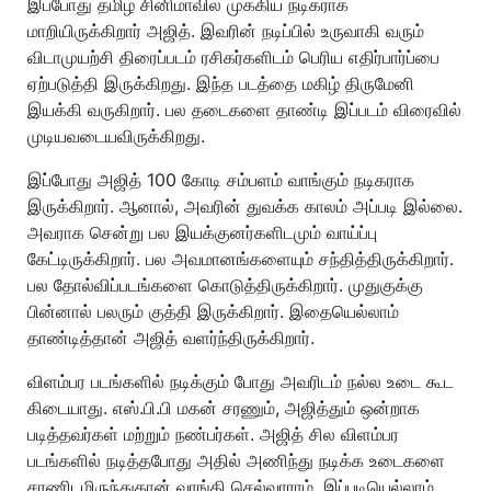
இப்போது தமிழ் சினிமாவில் முக்கிய நடிகராக
மாறியிருக்கிறார் அஜித். இவரின் நடிப்பில் உருவாகி வரும்
விடாமுயற்சி திரைப்படம் ரசிகர்களிடம் பெரிய எதிர்பார்ப்பை
ஏற்படுத்தி இருக்கிறது. இந்த படத்தை மகிழ் திருமேனி
இயக்கி வருகிறார். பல தடைகளை தாண்டி இப்படம் விரைவில்
முடியவடையவிருக்கிறது.
இப்போது அஜித் 100 கோடி சம்பளம் வாங்கும் நடிகராக
இருக்கிறார். ஆனால், அவரின் துவக்க காலம் அப்படி இல்லை.
அவராக சென்று பல இயக்குனர்களிடமும் வாய்ப்பு
கேட்டிருக்கிறார். பல அவமானங்களையும் சந்தித்திருக்கிறார்.
பல தோல்விப்படங்களை கொடுத்திருக்கிறார். முதுகுக்கு
பின்னால் பலரும் குத்தி இருக்கிறார். இதையெல்லாம்
தாண்டித்தான் அஜித் வளர்ந்திருக்கிறார்.
விளம்பர படங்களில் நடிக்கும் போது அவரிடம் நல்ல உடை கூட
கிடையாது. எஸ்.பி.பி மகன் சரணும், அஜித்தும் ஒன்றாக
படித்தவர்கள் மற்றும் நண்பர்கள். அஜித் சில விளம்பர
படங்களில் நடித்தபோது அதில் அணிந்து நடிக்க உடைகளை
சரணிடமிருந்துதான் வாங்கி செல்வாராம். இப்படியெல்லாம்