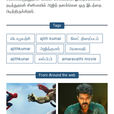
நடித்துதான் சினிமாவில் அஜித் தனக்கென ஒரு இடத்தை
பிடித்திருக்கிறார்.
Tags
விடாமுயற்சி
ajith kumar
கோட் திரைப்படம்
ajithkumar
அஜித்குமார்
அமராவதி
ajithkunar
எஸ்.பி.பி
amaravathi movie
From Around the web