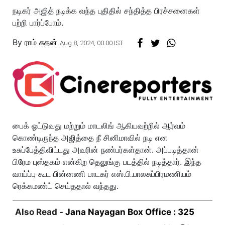
நடிகர் அஜித் நடிக்க வந்த புதிதில் சந்தித்த பிரச்சனைகள்
பற்றி பார்ப்போம்.
By
ராம் சுதன்
Aug 8, 2024, 00:00 IST
பைக் ஓட்டுவது மற்றும் மாடலிங் ஆகியவற்றில் ஆர்வம்
கொண்டிருந்த அஜித்தை நீ சினிமாவில் நடி என
உசுப்பேத்திவிட்டது அவரின் நண்பர்கள்தான். அப்படித்தான்
பிரேம புஸ்தகம் என்கிற தெலுங்கு படத்தில் நடித்தார். இந்த
வாய்ப்பு கூட பின்னணி பாடகர் எஸ்.பி.பாலசுப்பிரமணியம்
ரெக்கமண்ட் செய்ததால் வந்தது.
Also Read -
Jana Nayagan Box Office : 325