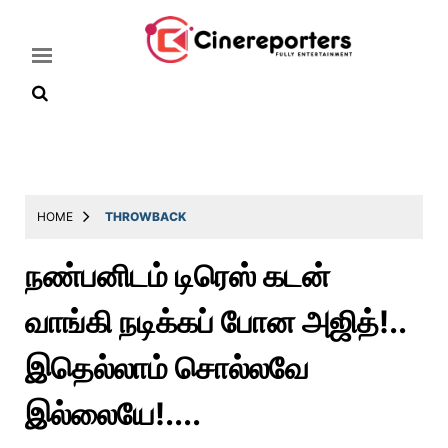
Home
Latest
HOME
THROWBACK
News
நண்பனிடம் டிரெஸ் கடன்
Throwback
வாங்கி நடிக்கப் போன அஜித்!..
Television
Reviews
இதெல்லாம் சொல்லவே
Photos
இல்லையே!....
Story