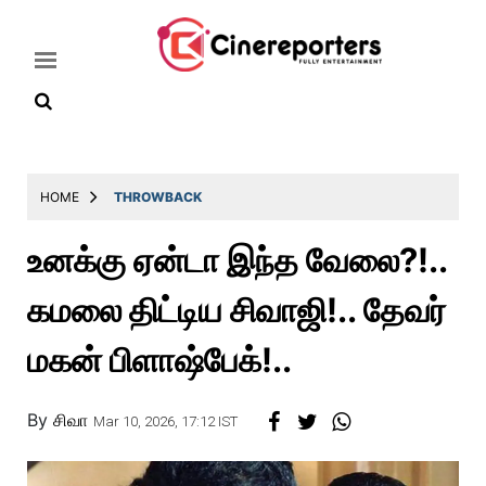
Home
HOME
THROWBACK
Latest
உனக்கு ஏன்டா இந்த வேலை?!..
News
கமலை திட்டிய சிவாஜி!.. தேவர்
Throwback
Television
மகன் பிளாஷ்பேக்!..
Reviews
By
சிவா
Photos
Mar 10, 2026, 17:12 IST
Story