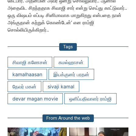
கேட்பார். அதன்பின் அவர் ஒன்று சொல்லுவார்.. ஆனால்
அதைவிட சிறந்ததாக சிவாஜி சார் என்று செய்து காட்டுவார்..
ஒரு விஷயம் எப்படி சினிமாவாக மாறுகிறது என்பதை நான்
அங்குதான் கற்றுக் கொண்டேன்’ என ராம்ஜி
சொல்லியிருக்கிறார்..
Tags
சிவாஜி கணேசன்
கமல்ஹாசன்
kamalhaasan
இயக்குனர் பரதன்
தேவர் மகன்
sivaji kamal
devar magan movie
ஒளிப்பதிவாளர் ராம்ஜி
From Around the web