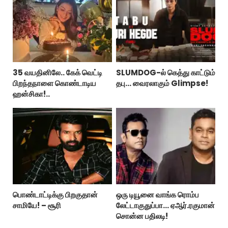
35 வயதினிலே.. கேக் வெட்டி
SLUMDOG-ல் கெத்து காட்டும்
பிறந்தநாளை கொண்டாடிய
தபு... வைரலாகும் Glimpse!
ஹன்சிகா!..
பொண்டாட்டிக்கு பிறகுதான்
ஒரு டியூனை வாங்க ரொம்ப
சாமியே! – சூரி
லேட்டாகுதுப்பா... ஏஆர்.ரகுமான்
சொன்ன பதிலடி!