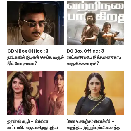
GDN Box Office : 3
DC Box Office : 3
நாட்களில் ஜிடிஎன் செய்த வசூல்
நாட்களிலேயே இத்தனை கோடி
இவ்ளோ தானா?
வசூலித்ததா டிசி?
ஜான்வி கபூர் - ஸ்ரீலீலா
ப்ரோ கொஞ்சம் ரிலாக்ஸ்! –
கூட்டணி.. உருவாகிறது புதிய
வதந்தி.. முற்றுப்புள்ளி வைத்த