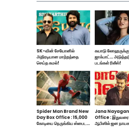
SK-வின் சேயோனில்
கயாடு லோஹருக்கு
அதிரடியான மாற்றத்தை
ஜாக்பாட்... அடுத்தட
செய்த கமல்!
படங்கள் ரிலீஸ்!
Spider Man Brand New
Jana Nayagan
Day Box Office : 15,000
Office : இதுவரை 
கோடியை நெருங்கிய ஸ்பைடர்
ஆபிஸில் ஜன நாயக