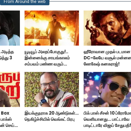
From Around the web
 அடித்த
யூடியூப் அலறப்போகுது!..
ஹீரோவான முதல் படமான
ுத்து 3
இன்னைக்கு சாயங்காலம்
DC-லேயே வசூல் மன்ன
சம்பவம் பண்ண வரும்
லோகேஷ் கனகராஜ்!
டாக்ஸிக் டிரைலர்!..
 Box
இயக்குநராக 20 ஆண்டுகள்...
பிக் பாஸ் சீசன் 10 ப்ரோம
பாக்ஸ்
நெகிழ்ச்சியில் வெங்கட் பிரபு
வெளியானது... பாட்டாவே
ன் செய்த
பாடிட்டாரே விஜய் சேதுபதி