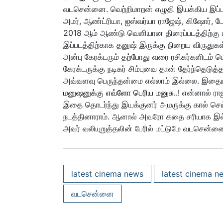
வடசென்னை. வெற்றிமாறன் எழுதி இயக்கிய இப்படத
அமர், ஆண்ட்ரியா, ஐஸ்வர்யா ராஜேஷ், கிஷோர், டேன
2018 ஆம் ஆண்டு வெளியான திரைப்படத்திற்கு ம
இப்படத்திற்காக தனுஷ் இருக்கு நிறைய விருதுகள் 
அன்பு கேரக்டரும் தற்போது வரை ரசிகர்களிடம் ப
கேரக்டருக்கு நடிகர் சிம்புவை தான் தேர்ந்தெடு
அவ்வளவு பெருந்தன்மை எல்லாம் இல்லை.
இதையும
மனுஷனுக்கு எவ்ளோ பெரிய மனுசு..!
என்னால் ராஜ
இதை தொடர்ந்து இயக்குனர் அமருக்கு கால் செய்
நடத்தினாராம். ஆனால் அவரோ கதை சரியாக இல்லை
அவர் வலியுறுத்தலின் பேரில் மட்டுமே வடசென்னை
latest cinema news
latest cinema n
வடசென்னை