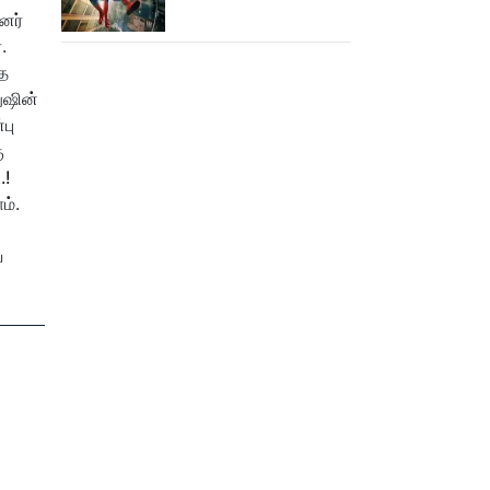
15,000 கோடியை
னர்
நெருங்கிய ஸ்பைடர் மேன்
.
பிராண்ட் நியூ டே!
த
னுஷின்
பு
ு
.!
ம்.
ே