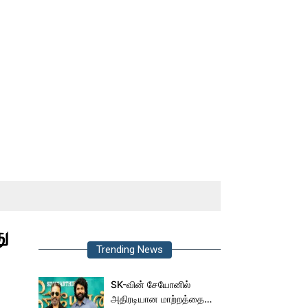
ு
Trending News
SK-வின் சேயோனில்
அதிரடியான மாற்றத்தை