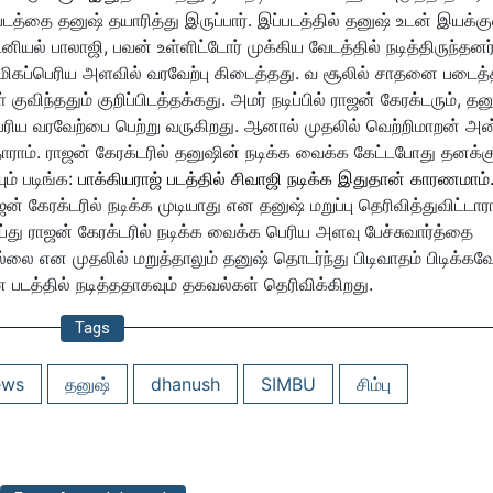
்தை தனுஷ் தயாரித்து இருப்பார். இப்படத்தில் தனுஷ் உடன் இயக்கு
ியல் பாலாஜி, பவன் உள்ளிட்டோர் முக்கிய வேடத்தில் நடித்திருந்தனர்
ிகப்பெரிய அளவில் வரவேற்பு கிடைத்தது.
வ
சூலில் சாதனை படைத்
குவிந்ததும் குறிப்பிடத்தக்கது.
அமர் நடிப்பில் ராஜன் கேரக்டரும், த
ெரிய வரவேற்பை பெற்று வருகிறது. ஆனால் முதலில் வெற்றிமாறன் அன்
த்தாராம். ராஜன் கேரக்டரில் தனுஷின் நடிக்க வைக்க கேட்டபோது தனக்க
் படிங்க:
பாக்கியராஜ் படத்தில் சிவாஜி நடிக்க இதுதான் காரணமாம்.
ன் கேரக்டரில் நடிக்க முடியாது என தனுஷ் மறுப்பு தெரிவித்துவிட்டாரா
து ராஜன் கேரக்டரில் நடிக்க வைக்க பெரிய அளவு பேச்சுவார்த்தை
 என முதலில் மறுத்தாலும் தனுஷ் தொடர்ந்து பிடிவாதம் பிடிக்கவ
 படத்தில் நடித்ததாகவும் தகவல்கள் தெரிவிக்கிறது.
Tags
ews
தனுஷ்
dhanush
SIMBU
சிம்பு