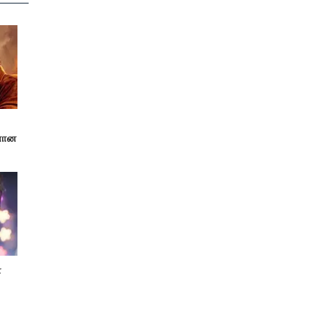
னான
ோ
!