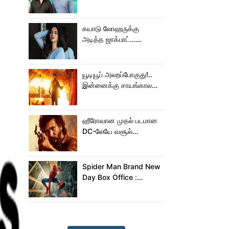
செய்த கமல்!
கயாடு லோஹருக்கு
அடித்த ஜாக்பாட்...
அடுத்தடுத்து 3 படங்கள்
ரிலீஸ்!
யூடியூப் அலறப்போகுது!..
இன்னைக்கு சாயங்காலம்
சம்பவம் பண்ண வரும்
டாக்ஸிக் டிரைலர்!..
ஹீரோவான முதல் படமான
DC-லேயே வசூல்
மன்னனான லோகேஷ்
கனகராஜ்!
Spider Man Brand New
Day Box Office :
15,000 கோடியை
நெருங்கிய ஸ்பைடர் மேன்
பிராண்ட் நியூ டே!