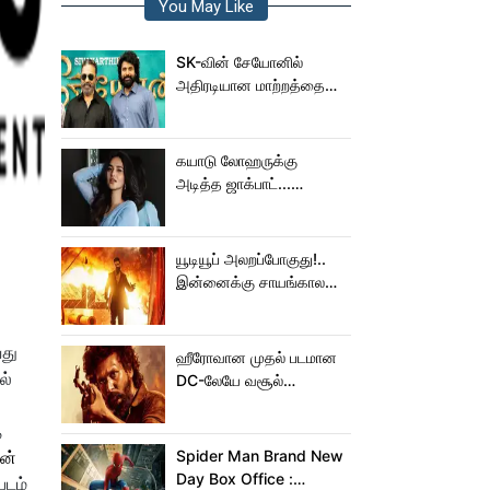
You May Like
SK-வின் சேயோனில்
அதிரடியான மாற்றத்தை
செய்த கமல்!
கயாடு லோஹருக்கு
அடித்த ஜாக்பாட்...
அடுத்தடுத்து 3 படங்கள்
ரிலீஸ்!
யூடியூப் அலறப்போகுது!..
இன்னைக்கு சாயங்காலம்
சம்பவம் பண்ண வரும்
டாக்ஸிக் டிரைலர்!..
வது
ஹீரோவான முதல் படமான
ல்
DC-லேயே வசூல்
மன்னனான லோகேஷ்
கனகராஜ்!
த
ன்
Spider Man Brand New
Day Box Office :
படம்