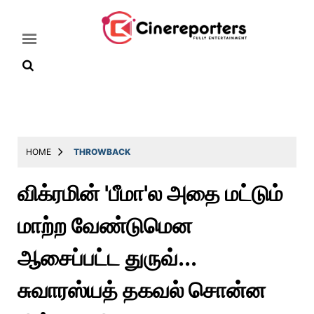
Home
Latest
HOME
THROWBACK
News
விக்ரமின் 'பீமா'ல அதை மட்டும்
Throwback
மாற்ற வேண்டுமென
Television
Reviews
ஆசைப்பட்ட துருவ்...
Photos
சுவாரஸ்யத் தகவல் சொன்ன
Story