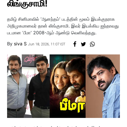
லிங்குசாமி!
தமிழ் சினிமாவில் 'ஆனந்தம்' படத்தின் மூலம் இயக்குநராக
அறிமுகமானவர் தான் லிங்குசாமி. இவர் இயக்கிய ஐந்தாவது
படமான 'பீமா' 2008-ஆம் ஆண்டு வெளிவந்தது.
By
siva S
Jun 18, 2026, 11:07 IST