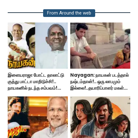
From Around the web
இளையராஜா போட்ட தாலாட்டு
Nayagan: நாயகன் படத்தால்
குத்து பாட்டா மாறிடுச்சி!..
நஷ்டம்தான்!.. ஒரு லாபமும்
நாயகனில் நடந்த சம்பவம்!...
இல்லை!..தயாரிப்பாளர் மகள்
பேட்டி..