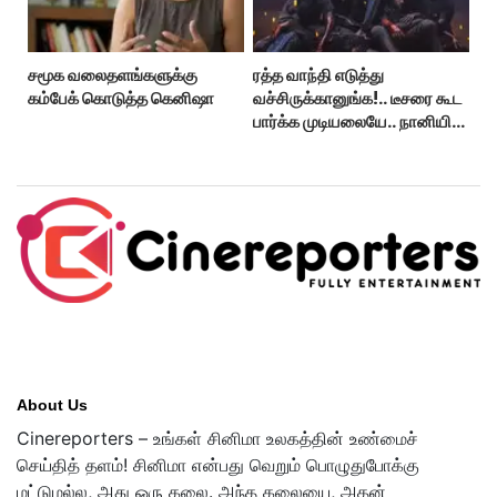
சமூக வலைதளங்களுக்கு
ரத்த வாந்தி எடுத்து
கம்பேக் கொடுத்த கெனிஷா
வச்சிருக்கானுங்க!.. டீசரை கூட
பார்க்க முடியலையே.. நானியின்
‘பாரடைஸ்’ பிழைக்குமா?
About Us
Cinereporters – உங்கள் சினிமா உலகத்தின் உண்மைச்
செய்தித் தளம்! சினிமா என்பது வெறும் பொழுதுபோக்கு
மட்டுமல்ல, அது ஒரு கலை. அந்த கலையை, அதன்