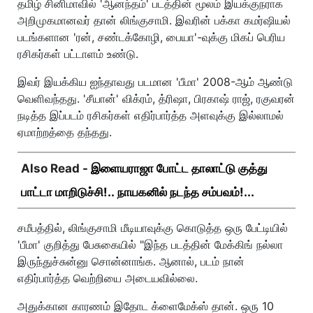
தமிழ் சினிமாவில் 'ஆனந்தம்' படத்தின் மூலம் இயக்குநராக
அறிமுகமானவர் தான் லிங்குசாமி. இவரின் பக்கா கமர்ஷியல்
படங்களான 'ரன், சண்டக்கோழி, பையா'-வுக்கு மிகப் பெரிய
ரசிகர்கள் பட்டாளம் உண்டு.
இவர் இயக்கிய ஐந்தாவது படமான 'பீமா' 2008-ஆம் ஆண்டு
வெளிவந்தது. 'சீயான்' விக்ரம், த்ரிஷா, பிரகாஷ் ராஜ், ரகுவரன்
நடித்த இப்படம் ரசிகர்கள் எதிர்பார்த்த அளவுக்கு இல்லாமல்
ஏமாற்றத்தை தந்தது.
Also Read -
இளையராஜா போட்ட தாலாட்டு குத்து
பாட்டா மாறிடுச்சி!.. நாயகனில் நடந்த சம்பவம்!...
சமீபத்தில், லிங்குசாமி மீடியாவுக்கு கொடுத்த ஒரு பேட்டியில்
'பீமா' குறித்து பேசுகையில் "இந்த படத்தின் மேக்கிங் நல்லா
இருந்துச்சுன்னு சொன்னாங்க. ஆனால், படம் நான்
எதிர்பார்த்த வெற்றியை அடையவில்லை.
அதுக்கான காரணம் இதோட க்ளைமேக்ஸ் தான். ஒரு 10