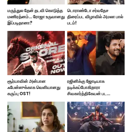
மருந்துல தேன் தடவி கொடுத்த
டொராண்டோ சர்வதேச
மணிரத்னம்... ரோஜா உருவானது
திரைப்பட விழாவில் அமலா பால்
இப்படிதானா?
படம்!
சூர்யாவின் அன்பான
ரஜினிக்கு ஜோடியாக
ஃபேன்ஸுக்காக வெளியானது
நடிக்கப்போகிறாரா
கருப்பு OST!
சிவகார்த்திகேயன் பட
ஹீரோயின்?