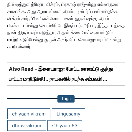
நிமிஷத்துல த்ரிஷா, விக்ரம், பிரகாஷ் ராஜ்-ன்னு எல்லாருமே
சாவாங்க. அது ஆடியன்ஸை ரொம்ப டிஸ்டர்ப் பண்ணிடுச்சு.
விக்ரம் சார், 'பீமா' என்னோட மகன் துருவ்வுக்கு ரொம்ப
பிடிச்ச படம்ன்னு சொல்லிட்டே இருப்பார். அப்பா, இந்த படத்தை
நான் திரும்பவும் எடுத்தா, அதன் க்ளைமேக்ஸை மட்டும்
மாற்றி எடுப்பேன்னு துருவ் அவர்கிட்ட சொல்லுவாராம்" என்று
கூறியுள்ளார்.
Also Read -
இளையராஜா போட்ட தாலாட்டு குத்து
பாட்டா மாறிடுச்சி!.. நாயகனில் நடந்த சம்பவம்!...
Tags
chiyaan vikram
Lingusamy
dhruv vikram
Chiyaan 63