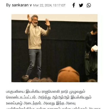
By
sankaran v
Mar 22, 2024, 13:17 IST
பாகுபலியை இயக்கிய ராஜமௌலி நாடு முழுவதும்
கொண்டாடப்பட்டார். அடுத்து ஆர்ஆர்ஆர் இயக்கியதும்
உலகப்புகழ் அடைந்தார். அவரது இந்த அளவு
முன்னேற்றத்திற்கு என்ன காரணம் என்று பார்த்தால் அயராத