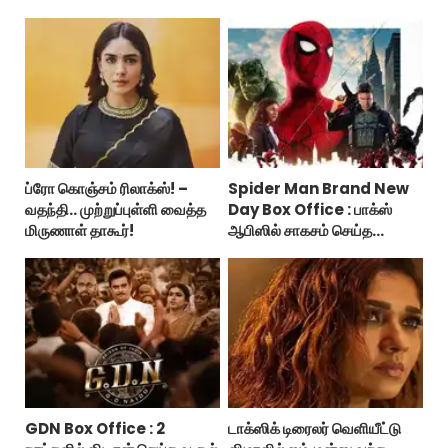
ப்ரோ கொஞ்சம் ரிலாக்ஸ்! –
Spider Man Brand New
வதந்தி.. முற்றுப்புள்ளி வைத்த
Day Box Office : பாக்ஸ்
மிருணாள் தாகூர்!
ஆபிஸில் சாகசம் செய்த
ஸ்பைடர் மேன் பிராண்ட் நியூ டே!
GDN Box Office : 2
டாக்ஸிக் டிரைலர் வெளியீட்டு