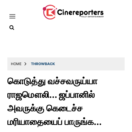
Home
Latest
HOME
THROWBACK
News
கொடுத்து வச்சவருய்யா
Throwback
ராஜமௌலி... ஜப்பானில்
Television
Reviews
அவருக்கு கெடைச்ச
Photos
மரியாதையைப் பாருங்க...
Story