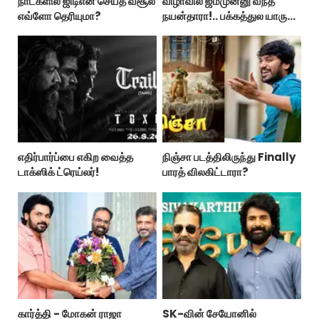
நாட்களில் ஜிடிஎன் செய்த வசூல்
விழாவில் ஜம்முன்னு வந்த
எவ்ளோ தெரியுமா?
நயன்தாரா!.. பக்கத்துல யாரு
பாருங்க!..
எதிர்பார்ப்பை எகிற வைத்த
நிஞ்சா படத்திலிருந்து Finally
டாக்ஸிக் ட்ரெய்லர்!
பாரத் விலகிட்டாரா?
கார்த்தி - மோகன் ராஜா
SK-வின் சேயோனில்