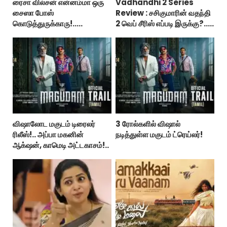
ரைசா வில்சன் என்னம்மா ஒரு
Vadhandhi 2 Series
சைஸா போஸ்
Review : சசிகுமாரின் வதந்தி
கொடுத்துருக்காரு!..
2 வெப் சீரிஸ் எப்படி இருக்கு?...
கவர்ச்சியின் உச்சம்!..
ட்விட்டர் விமர்சனம்!
விஷாலோட மகுடம் டிரைலர்
3 ரோல்களில் விஷால்
ரிலீஸ்!.. அப்பா மகனின்
நடித்துள்ள மகுடம் ட்ரெய்லர்!
ஆக்‌ஷன், காமெடி அட்டகாசம்!..