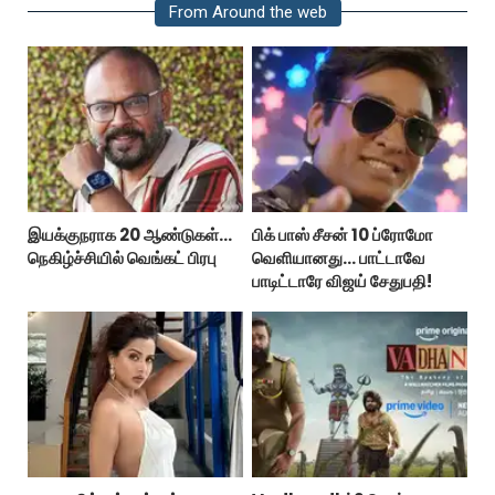
From Around the web
இயக்குநராக 20 ஆண்டுகள்...
பிக் பாஸ் சீசன் 10 ப்ரோமோ
நெகிழ்ச்சியில் வெங்கட் பிரபு
வெளியானது... பாட்டாவே
பாடிட்டாரே விஜய் சேதுபதி!