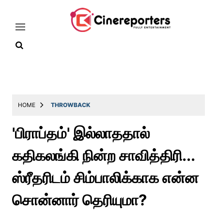
Home
Latest
HOME
THROWBACK
News
'பிராப்தம்' இல்லாததால்
Throwback
கதிகலங்கி நின்ற சாவித்திரி...
Television
Reviews
ஸ்ரீதரிடம் சிம்பாலிக்காக என்ன
Photos
சொன்னார் தெரியுமா?
Story