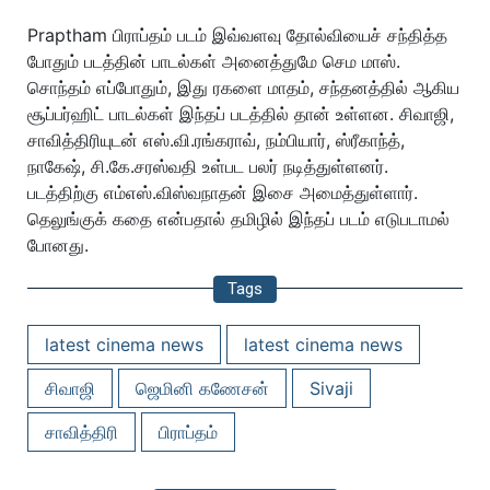
Praptham பிராப்தம் படம் இவ்வளவு தோல்வியைச் சந்தித்த
போதும் படத்தின் பாடல்கள் அனைத்துமே செம மாஸ்.
சொந்தம் எப்போதும், இது ரகளை மாதம், சந்தனத்தில் ஆகிய
சூப்பர்ஹிட் பாடல்கள் இந்தப் படத்தில் தான் உள்ளன. சிவாஜி,
சாவித்திரியுடன் எஸ்.வி.ரங்கராவ், நம்பியார், ஸ்ரீகாந்த்,
நாகேஷ், சி.கே.சரஸ்வதி உள்பட பலர் நடித்துள்ளனர்.
படத்திற்கு எம்எஸ்.விஸ்வநாதன் இசை அமைத்துள்ளார்.
தெலுங்குக் கதை என்பதால் தமிழில் இந்தப் படம் எடுபடாமல்
போனது.
Tags
latest cinema news
latest cinema news
சிவாஜி
ஜெமினி கணேசன்
Sivaji
சாவித்திரி
பிராப்தம்