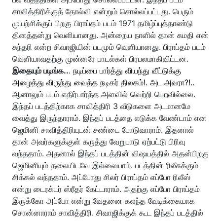
சாவித்திரிக்குத் தோல்வி என்றும் சொல்லப்பட்டது. பெரும்
முயற்சிக்குப் பிறகு பிராப்தம் படம் 1971 தமிழ்ப்புத்தாண்டு
தினத்தன்று வெளியானது. அன்றைய நாளில் தான் சுமதி என்
சுந்தரி என்ற சிவாஜியின் படமும் வெளியானது. பிராப்தம் படம்
வெளியாவதற்கு முன்னரே பாடல்கள் பிரபலமாகிவிட்டன.
இதையும் படிங்க..
.
நடிப்பை பார்த்து வியந்து வீட்டுக்கு
அழைத்து விருந்து வைத்த நடிகர் திலகம்!. அட அவரா?!..
ஆனாலும் படம் எதிர்பார்த்த அளவில் வெற்றி பெறவில்லை.
இந்தப் படத்திற்காக சாவித்திரி 3 வீடுகளை அடமானமே
வைத்து இருந்தாராம். இந்தப் படத்தை எடுக்க வேண்டாம் என
ஜெமினி சாவித்திரியுடன் சண்டை போடுவாராம். இதனால்
தான் அவர்களுக்குள் கருத்து வேறுபாடு ஏற்பட்டு பிரிவு
வந்ததாம். அதனால் இந்தப் படத்தின் விஷயத்தில் அதன்பிறகு
ஜெமினியும் தலையிடவே இல்லையாம். படத்தின் ரிலீசுக்கும்
சிக்கல் வந்ததாம். அப்போது சிலர் பிராப்தம் எப்போ ரிலீஸ்
என்று டைரக்டர் ஸ்ரீதர் கேட்டாராம். அதற்கு எப்போ பிராப்தம்
இருக்கோ அப்போ என்று வேதனை கலந்த வேடிக்கையாக
சொன்னாராம் சாவித்திரி. சிவாஜிக்குக் கூட இந்தப் படத்தில்