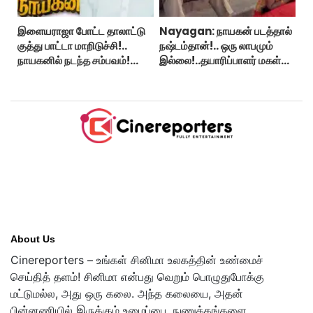
இளையராஜா போட்ட தாலாட்டு
Nayagan: நாயகன் படத்தால்
குத்து பாட்டா மாறிடுச்சி!..
நஷ்டம்தான்!.. ஒரு லாபமும்
நாயகனில் நடந்த சம்பவம்!...
இல்லை!..தயாரிப்பாளர் மகள்
பேட்டி..
About Us
Cinereporters – உங்கள் சினிமா உலகத்தின் உண்மைச்
செய்தித் தளம்! சினிமா என்பது வெறும் பொழுதுபோக்கு
மட்டுமல்ல, அது ஒரு கலை. அந்த கலையை, அதன்
பின்னணியில் இருக்கும் உழைப்பை, நுணுக்கங்களை