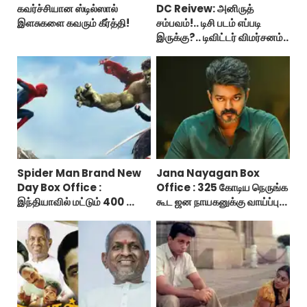
கவர்ச்சியான ஸ்டில்ஸால்
DC Reivew: அனிருத்
இளசுகளை கவரும் கீர்த்தி!
சம்பவம்!.. டிசி படம் எப்படி
இருக்கு?.. டிவிட்டர் விமர்சனம்..
Spider Man Brand New
Jana Nayagan Box
Day Box Office :
Office : 325 கோடிய நெருங்க
இந்தியாவில் மட்டும் 400 கோடி
கூட ஜன நாயகனுக்கு வாய்ப்பு
வசூலித்ததா ஸ்பைடர் மேன்
இல்ல!
பிராண்ட் நியூ டே?