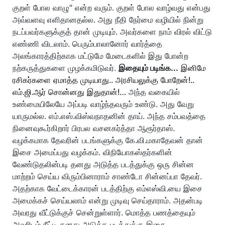
குறள் போல வாழு" என்ற வரும். குறள் போல வாழ்வது என்பது
அவ்வளவு எளிதானதல்ல. அது நீதி நேர்மை வழியில் நின்று
நடப்பவர்களுக்குத் தான் முடியும். அவர்களை நாம் விரல் விட்டு
எண்ணி விடலாம். பெரும்பாலானோர் வார்த்தை
அலங்காரத்திற்காக மட்டுமே மேடைகளில் இது போன்ற
நற்கருத்துகளை முழக்கமிடுவர்.
இதையும் படிங்க...
இனிமே
ரசிகர்களை ஏமாத்த முடியாது.. அரசியலுக்கு போறேன்!..
எம்.ஜி.ஆர் சொன்னது இதுதான்!…
அந்த வகையில்
உண்மையிலேயே அப்படி வாழ்ந்தவரும் உண்டு. அது வேறு
யாருமல்ல. எம்.எஸ்.விஸ்வநாதனின் தாய். அந்த சம்பவத்தை
நினைவுகூர்கிறார் பிரபல வசனகர்த்தா ஆரூர்தாஸ்.
வழக்கமாக தேவரின் படங்களுக்கு கே.வி.மகாதேவன் தான்
இசை அமைப்பது வழக்கம். விநியோகஸ்தர்களின்
வேண்டுதலின்படி தனது அடுத்த படத்துக்கு ஒரு சின்ன
மாற்றம் செய்ய விரும்பினாராம் சாண்டோ சின்னப்பா தேவர்.
அதற்காக வேட்டைக்காரன் படத்திற்கு எம்எஸ்வி.யை இசை
அமைக்கச் செய்யலாம் என்று முடிவு செய்தாராம். அதன்படி
அவரது வீட்டுக்குச் சென்றுள்ளார். மொத்த பணத்தையும்
அவரிடம் நீட்டி தனது அடுத்த படத்துக்கு இசை