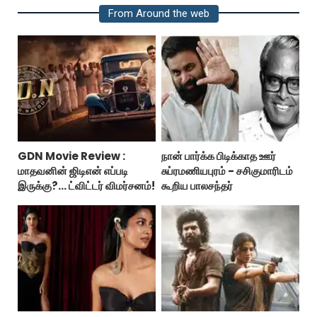
From Around the web
GDN Movie Review :
நான் பார்க்க பிடிக்காத ஊர்
மாதவனின் ஜிடிஎன் எப்படி
சுப்ரமணியபுரம் - சசிகுமாரிடம்
இருக்கு?... ட்விட்டர் விமர்சனம்!
கூறிய பாலசந்தர்