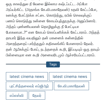
ஒரு காலத்துல நீ வேலை இல்லாம கஷ்டப்பட்ட. அப்போ
அய்யர்கிட்ட (அதாங்க கே.வி.மகாதேவன்) உதவி கேட்டப்போ,
உனக்கு போட்டுக்க சட்டை கொடுத்து, ரயில் செலவுக்குப்
பணம் கொடுத்து உன்னை கோயம்புத்தூருக்கு அனுப்பினார்.
அந்தப் புண்ணியவான் தொழிலுக்கு நீ போட்டியா
போகலாமா..?" என கோபம் கொப்பளிக்கக் கேட்டாராம். அந்தத்
தாயார் இந்த வயதிலும் தன் மகனைக் கன்னத்தில்
அறைந்ததைப் பார்த்ததும் கதிகலங்கிப் போனாராம் தேவர்.
தன் ஆபீசுக்குப் போய், நடந்ததைக் கூறி, இப்படியும் ஒரு தாயும்
பிள்ளையுமா என கூறி அனைவரிடமும் ஆச்சரியப்பட்டாராம்.
Tags
latest cinema news
latest cinema news
புரட்சித்தலைவர் எம்ஜிஆர்
கே.வி.மகாதேவன்
எம்எஸ்வி
தேவர்