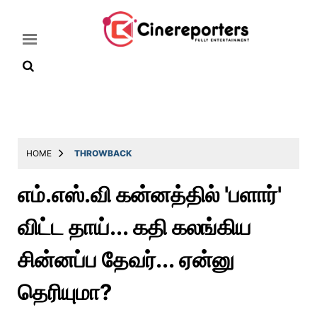
Home
Latest
HOME
THROWBACK
News
எம்.எஸ்.வி கன்னத்தில் 'பளார்'
Throwback
விட்ட தாய்... கதி கலங்கிய
Television
Reviews
சின்னப்ப தேவர்... ஏன்னு
Photos
தெரியுமா?
Story