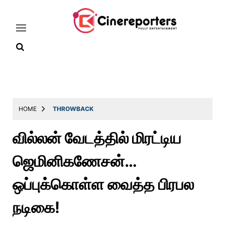
Home
Latest
HOME
THROWBACK
News
வில்லன் வேடத்தில் மிரட்டிய
Throwback
ஜெமினிகணேசன்…
Television
Reviews
ஒப்புக்கொள்ள வைத்த பிரபல
Photos
நடிகை!
Story