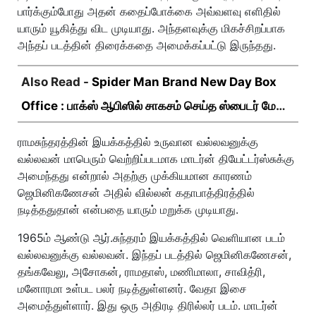
பார்க்கும்போது அதன் கதைப்போக்கை அவ்வளவு எளிதில்
யாரும் யூகித்து விட முடியாது. அந்தளவுக்கு மிகச்சிறப்பாக
அந்தப் படத்தின் திரைக்கதை அமைக்கப்பட்டு இருந்தது.
Also Read -
Spider Man Brand New Day Box
Office : பாக்ஸ் ஆபிஸில் சாகசம் செய்த ஸ்பைடர் மேன்
பிராண்ட் நியூ டே!
ராமசுந்தரத்தின் இயக்கத்தில் உருவான வல்லவனுக்கு
வல்லவன் மாபெரும் வெற்றிப்படமாக மாடர்ன் தியேட்டர்ஸ்சுக்கு
அமைந்தது என்றால் அதற்கு முக்கியமான காரணம்
ஜெமினிகணேசன் அதில் வில்லன் கதாபாத்திரத்தில்
நடித்ததுதான் என்பதை யாரும் மறுக்க முடியாது.
1965ம் ஆண்டு ஆர்.சுந்தரம் இயக்கத்தில் வெளியான படம்
வல்லவனுக்கு வல்லவன். இந்தப் படத்தில் ஜெமினிகணேசன்,
தங்கவேலு, அசோகன், ராமதாஸ், மணிமாலா, சாவித்ரி,
மனோரமா உள்பட பலர் நடித்துள்ளனர். வேதா இசை
அமைத்துள்ளார். இது ஒரு அதிரடி திரில்லர் படம். மாடர்ன்