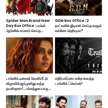
Spider Man Brand New
GDN Box Office : 2
Day Box Office : பாக்ஸ்
நாட்களில் ஜிடிஎன் செய்த வசூல்
ஆபிஸில் சாகசம் செய்த
எவ்ளோ தெரியுமா?
ஸ்பைடர் மேன் பிராண்ட் நியூ டே!
டாக்ஸிக் டிரைலர் வெளியீட்டு
எதிர்பார்ப்பை எகிற வைத்த
விழாவில் ஜம்முன்னு வந்த
டாக்ஸிக் ட்ரெய்லர்!
நயன்தாரா!.. பக்கத்துல யாரு
பாருங்க!..