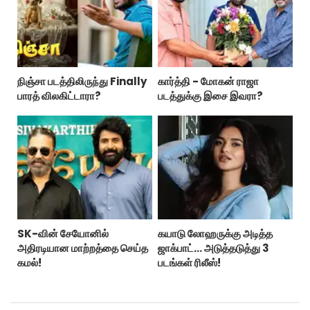
நிஞ்சா படத்திலிருந்து Finally
கார்த்தி - மோகன் ராஜா
பாரத் விலகிட்டாரா?
படத்துக்கு இசை இவரா?
SK-வின் சேயோனில்
கயாடு லோஹருக்கு அடித்த
அதிரடியான மாற்றத்தை செய்த
ஜாக்பாட்... அடுத்தடுத்து 3
கமல்!
படங்கள் ரிலீஸ்!