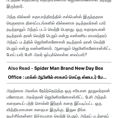
இருந்தார்.
அந்த வில்லன் கதாபாத்திரத்தில் சஸ்பென்ஸ் இருந்ததால
ரெகுலராக திரைப்படங்களில் வில்லனாக நடித்தவர்கள் யார்
நடித்தாலும் அந்தப் படம் வெற்றி பெறாது. ஒரு கதாநாயகன்
நடித்தால் தான் வெற்றி பெறும் என்று எண்ணிய ராமசுந்தரம்
அந்தப் படத்தில் ஜெமினிகணேசன் நடித்தால் தான் வெற்றி
பெறும் என்று எண்ணினார். ஆனாலும் ஜெமினிகணேசன்கிட்ட
போய் யார் பேசி அவர் ஒப்புக்கொள்ள வைப்பார்?
Also Read -
Spider Man Brand New Day Box
Office : பாக்ஸ் ஆபிஸில் சாகசம் செய்த ஸ்பைடர் மேன்
பிராண்ட் நியூ டே!
அதற்காக அவங்க தேர்ந்தெடுத்த ஒரு சரியான தூதுவர்தான்
மனோரமா. அவர்தான் ஜெமினிகணேசன்கிட்ட பேசி அந்தக்
கதையைப் பற்றி சொல்லி இந்தக் கதை இப்படிப்பட்ட ஒரு
வித்தியாசமான கதையா இருக்கு. இதுல நீங்க
நடிச்சீங்கன்னா நிச்சயமாக வெற்றி பெறும். அந்தப் படத்தைப்