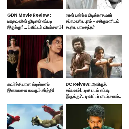
GDN Movie Review :
நான் பார்க்க பிடிக்காத ஊர்
மாதவனின் ஜிடிஎன் எப்படி
சுப்ரமணியபுரம் - சசிகுமாரிடம்
இருக்கு?... ட்விட்டர் விமர்சனம்!
கூறிய பாலசந்தர்
கவர்ச்சியான ஸ்டில்ஸால்
DC Reivew: அனிருத்
இளசுகளை கவரும் கீர்த்தி!
சம்பவம்!.. டிசி படம் எப்படி
இருக்கு?.. டிவிட்டர் விமர்சனம்..