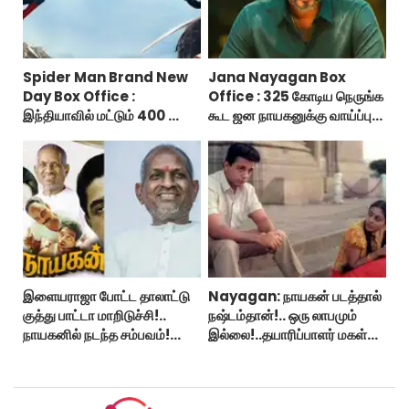
Spider Man Brand New
Jana Nayagan Box
Day Box Office :
Office : 325 கோடிய நெருங்க
இந்தியாவில் மட்டும் 400 கோடி
கூட ஜன நாயகனுக்கு வாய்ப்பு
வசூலித்ததா ஸ்பைடர் மேன்
இல்ல!
பிராண்ட் நியூ டே?
இளையராஜா போட்ட தாலாட்டு
Nayagan: நாயகன் படத்தால்
குத்து பாட்டா மாறிடுச்சி!..
நஷ்டம்தான்!.. ஒரு லாபமும்
நாயகனில் நடந்த சம்பவம்!...
இல்லை!..தயாரிப்பாளர் மகள்
பேட்டி..