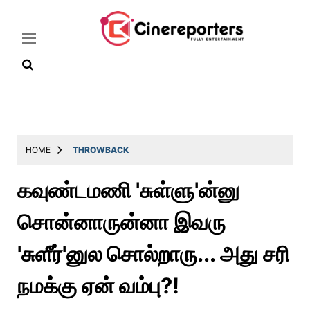
Home
Latest
HOME
THROWBACK
News
கவுண்டமணி 'சுள்ளு'ன்னு
Throwback
சொன்னாருன்னா இவரு
Television
Reviews
'சுளீர்'னுல சொல்றாரு... அது சரி
Photos
நமக்கு ஏன் வம்பு?!
Story