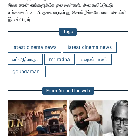
நீங்க தான் எங்களுக்கே தலைவர்கள். அதைவிட்டுட்டு
எங்களைப் போயி தலைவருன்னு சொல்றீங்களே என சொல்லி
இருக்கிறார்.
Tags
latest cinema news
latest cinema news
எம்.ஆர்.ராதா
mr radha
கவுண்டமணி
goundamani
From Around the web