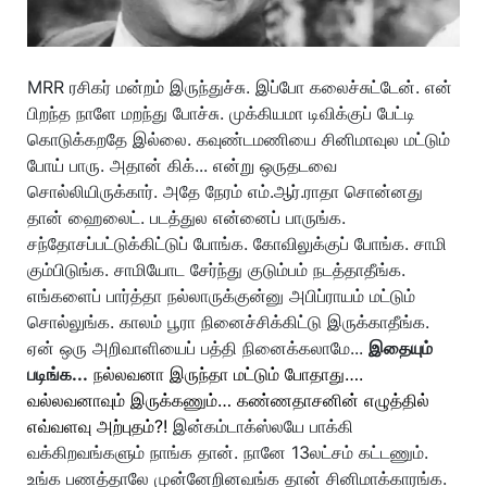
MRR ரசிகர் மன்றம் இருந்துச்சு. இப்போ கலைச்சுட்டேன். என்
பிறந்த நாளே மறந்து போச்சு. முக்கியமா டிவிக்குப் பேட்டி
கொடுக்கறதே இல்லை. கவுண்டமணியை சினிமாவுல மட்டும்
போய் பாரு. அதான் கிக்... என்று ஒருதடவை
சொல்லியிருக்கார். அதே நேரம் எம்.ஆர்.ராதா சொன்னது
தான் ஹைலைட். படத்துல என்னைப் பாருங்க.
சந்தோசப்பட்டுக்கிட்டுப் போங்க. கோவிலுக்குப் போங்க. சாமி
கும்பிடுங்க. சாமியோட சேர்ந்து குடும்பம் நடத்தாதீங்க.
எங்களைப் பார்த்தா நல்லாருக்குன்னு அபிப்ராயம் மட்டும்
சொல்லுங்க. காலம் பூரா நினைச்சிக்கிட்டு இருக்காதீங்க.
ஏன் ஒரு அறிவாளியைப் பத்தி நினைக்கலாமே...
இதையும்
படிங்க...
நல்லவனா இருந்தா மட்டும் போதாது….
வல்லவனாவும் இருக்கணும்… கண்ணதாசனின் எழுத்தில்
எவ்வளவு அற்புதம்?!
இன்கம்டாக்ஸ்லயே பாக்கி
வக்கிறவங்களும் நாங்க தான். நானே 13லட்சம் கட்டணும்.
உங்க பணத்தாலே முன்னேறினவங்க தான் சினிமாக்காரங்க.