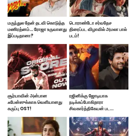
மருந்துல தேன் தடவி கொடுத்த
டொராண்டோ சர்வதேச
மணிரத்னம்... ரோஜா உருவானது
திரைப்பட விழாவில் அமலா பால்
இப்படிதானா?
படம்!
சூர்யாவின் அன்பான
ரஜினிக்கு ஜோடியாக
ஃபேன்ஸுக்காக வெளியானது
நடிக்கப்போகிறாரா
கருப்பு OST!
சிவகார்த்திகேயன் பட
ஹீரோயின்?