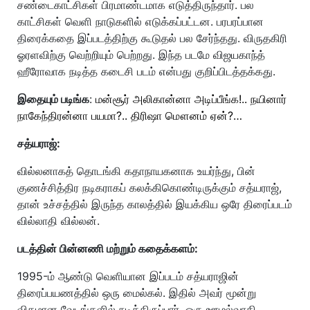
சண்டைகாட்சிகள் பிரமாண்டமாக எடுத்திருந்தார். பல
காட்சிகள் வெளி நாடுகளில் எடுக்கப்பட்டன. பரபரப்பான
திரைக்கதை இப்படத்திற்கு கூடுதல் பல சேர்ந்தது. விருதகிரி
ஓரளவிற்கு வெற்றியும் பெற்றது. இந்த படமே விஜயகாந்த்
ஹீரோவாக நடித்த கடைசி படம் என்பது குறிப்பிடத்தக்கது.
இதையும் படிங்க
:
மன்சூர் அலிகான்னா அடிப்பீங்க!.. நயினார்
நாகேந்திரன்னா பயமா?.. திரிஷா மௌனம் ஏன்?…
சத்யராஜ்:
வில்லனாகத் தொடங்கி கதாநாயகனாக உயர்ந்து, பின்
குணச்சித்திர நடிகராகப் கலக்கிகொண்டிருக்கும் சத்யராஜ்,
தான் உச்சத்தில் இருந்த காலத்தில் இயக்கிய ஒரே திரைப்படம்
வில்லாதி வில்லன்.
படத்தின் பின்னணி மற்றும் கதைக்களம்:
1995-ம் ஆண்டு வெளியான இப்படம் சத்யராஜின்
திரைப்பயணத்தில் ஒரு மைல்கல். இதில் அவர் மூன்று
விதமான வேடங்களில் நடித்திருப்பார். ஒரு ஊழல்வாதி