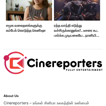
சமூக வலைதளங்களுக்கு
ரத்த வாந்தி எடுத்து
கம்பேக் கொடுத்த கெனிஷா
வச்சிருக்கானுங்க!.. டீசரை கூட
பார்க்க முடியலையே.. நானியின்
‘பாரடைஸ்’ பிழைக்குமா?
About Us
Cinereporters – உங்கள் சினிமா உலகத்தின் உண்மைச்