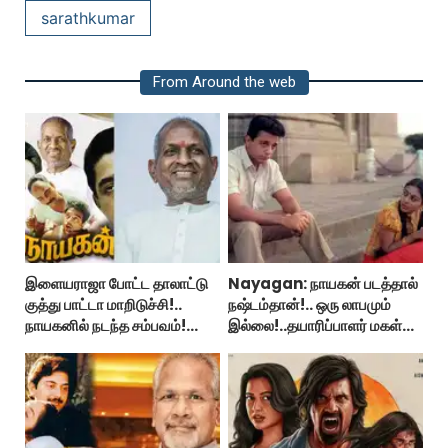
sarathkumar
From Around the web
இளையராஜா போட்ட தாலாட்டு
Nayagan: நாயகன் படத்தால்
குத்து பாட்டா மாறிடுச்சி!..
நஷ்டம்தான்!.. ஒரு லாபமும்
நாயகனில் நடந்த சம்பவம்!...
இல்லை!..தயாரிப்பாளர் மகள்
பேட்டி..