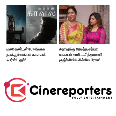
மணிகண்டன் போலீஸாக
சீதாவுக்கு அடுத்த சத்யா
நடிக்கும் மக்கள் காவலன்
லைஃபும் காலி… சிந்தாமணி
ஃபர்ஸ்ட் லுக்!
சூழ்ச்சியில் சிக்கிய ரேகா!