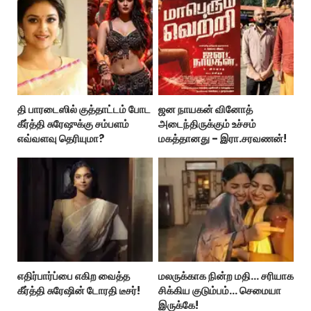
தி பாரடைஸில் குத்தாட்டம் போட
ஜன நாயகன் வினோத்
கீர்த்தி சுரேஷுக்கு சம்பளம்
அடைந்திருக்கும் உச்சம்
எவ்வளவு தெரியுமா?
மகத்தானது - இரா.சரவணன்!
எதிர்பார்ப்பை எகிற வைத்த
மலருக்காக நின்ற மதி… சரியாக
கீர்த்தி சுரேஷின் டோரதி டீசர்!
சிக்கிய குடும்பம்… செமையா
இருக்கே!