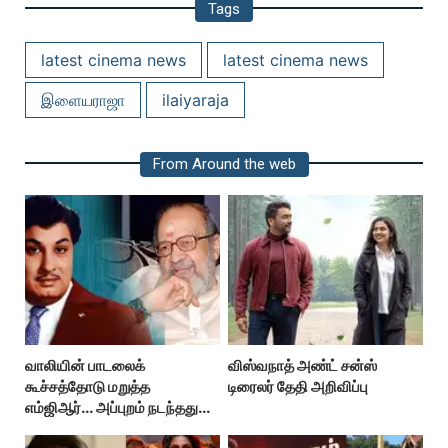
Tags
latest cinema news
latest cinema news
இளையராஜா
ilaiyaraja
From Around the web
வாலியின் பாடலைக்
விஸ்வநாத் அண்ட் சன்ஸ்
கூச்சத்தோடு மறுத்த
டிரைலர் தேதி அறிவிப்பு
எம்ஜிஆர்... அப்புறம் நடந்தது
இதுதான்!