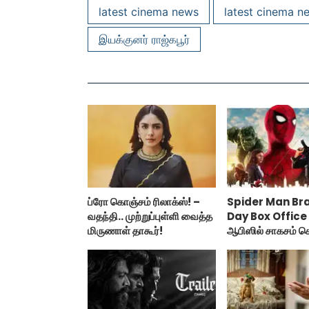
latest cinema news
latest cinema n
இயக்குனர் ராஜ்கபூர்
ப்ரோ கொஞ்சம் ரிலாக்ஸ்! –
Spider Man Br
வதந்தி.. முற்றுப்புள்ளி வைத்த
Day Box Office :
மிருணாள் தாகூர்!
ஆபிஸில் சாகசம் ச
ஸ்பைடர் மேன் பிராண
டே!