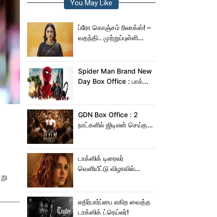
You May Like
ப்ரோ கொஞ்சம் ரிலாக்ஸ்! –
வதந்தி.. முற்றுப்புள்ளி
வைத்த மிருணாள் தாகூர்!
Spider Man Brand New
Day Box Office : பாக்ஸ்
ஆபிஸில் சாகசம் செய்த
ஸ்பைடர் மேன் பிராண்ட் நியூ
டே!
GDN Box Office : 2
நாட்களில் ஜிடிஎன் செய்த
வசூல் எவ்ளோ தெரியுமா?
டாக்ஸிக் டிரைலர்
வெளியீட்டு விழாவில்
்று
ஜம்முன்னு வந்த
நயன்தாரா!.. பக்கத்துல
யாரு பாருங்க!..
எதிர்பார்ப்பை எகிற வைத்த
டாக்ஸிக் ட்ரெய்லர்!