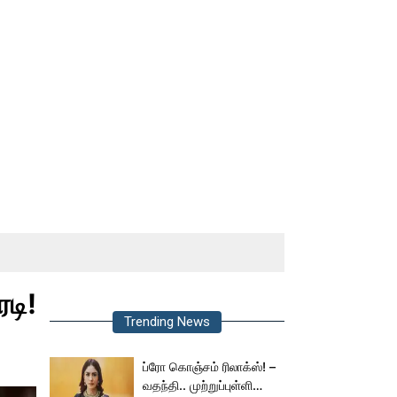
டி!
Trending News
ப்ரோ கொஞ்சம் ரிலாக்ஸ்! –
வதந்தி.. முற்றுப்புள்ளி