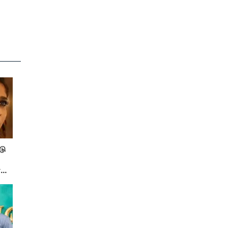
டு
ரு