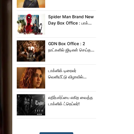
வைத்த மிருணாள் தாகூர்!
Spider Man Brand New
Day Box Office : பாக்ஸ்
ஆபிஸில் சாகசம் செய்த
ஸ்பைடர் மேன் பிராண்ட் நியூ
டே!
GDN Box Office : 2
நாட்களில் ஜிடிஎன் செய்த
வசூல் எவ்ளோ தெரியுமா?
டாக்ஸிக் டிரைலர்
வெளியீட்டு விழாவில்
ஜம்முன்னு வந்த
நயன்தாரா!.. பக்கத்துல
யாரு பாருங்க!..
எதிர்பார்ப்பை எகிற வைத்த
டாக்ஸிக் ட்ரெய்லர்!