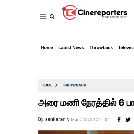
Home
Latest News
Throwback
Televis
Home
Latest
News
Throwback
HOME
THROWBACK
Television
அரை மணி நேரத்தில் 6 ப
Reviews
Photos
By
sankaran v
Mar 5, 2026, 12:14 IST
Story