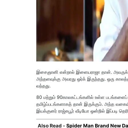
இசைஞானி என்றால் இளையராஜா தான். அவருக்கு
அந்தளவுக்கு அவரது ஒர்க் இருந்தது. ஒரு கால
வந்தது.
80 மற்றும் 90காலகட்டங்களில் உள்ள படங்களைப
தமிழ்ப்படங்களாகத் தான் இருக்கும். அந்த வகையி
இயக்குனர் ராஜ்கபூர் வீடியோ ஒன்றில் இப்படி தெரி
Also Read -
Spider Man Brand New Day B