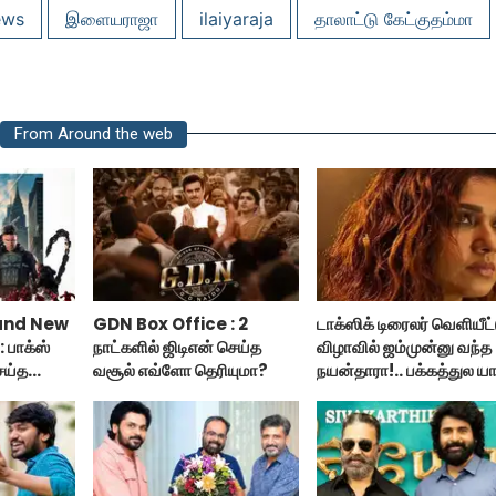
ews
இளையராஜா
ilaiyaraja
தாலாட்டு கேட்குதம்மா
From Around the web
and New
GDN Box Office : 2
டாக்ஸிக் டிரைலர் வெளியீட்
 பாக்ஸ்
நாட்களில் ஜிடிஎன் செய்த
விழாவில் ஜம்முன்னு வந்த
ெய்த
வசூல் எவ்ளோ தெரியுமா?
நயன்தாரா!.. பக்கத்துல யா
்ட் நியூ
பாருங்க!..