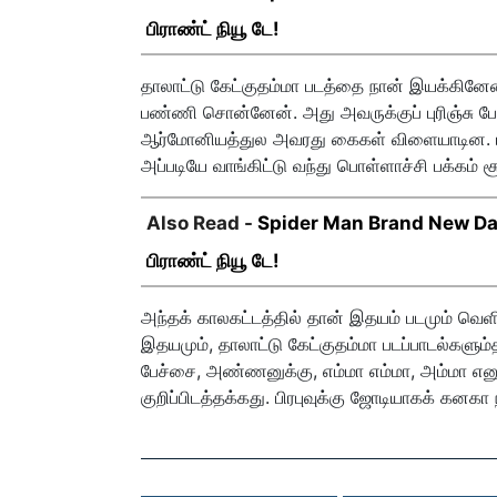
பிராண்ட் நியூ டே!
தாலாட்டு கேட்குதம்மா படத்தை நான் இயக்கின
பண்ணி சொன்னேன். அது அவருக்குப் புரிஞ்சு 
ஆர்மோனியத்துல அவரது கைகள் விளையாடின. டக
அப்படியே வாங்கிட்டு வந்து பொள்ளாச்சி பக்கம் சூட்
Also Read -
Spider Man Brand New Day B
பிராண்ட் நியூ டே!
அந்தக் காலகட்டத்தில் தான் இதயம் படமும் வெளிய
இதயமும், தாலாட்டு கேட்குதம்மா படப்பாடல்களும்தா
பேச்சை, அண்ணனுக்கு, எம்மா எம்மா, அம்மா என
குறிப்பிடத்தக்கது. பிரபுவுக்கு ஜோடியாகக் கனகா ந