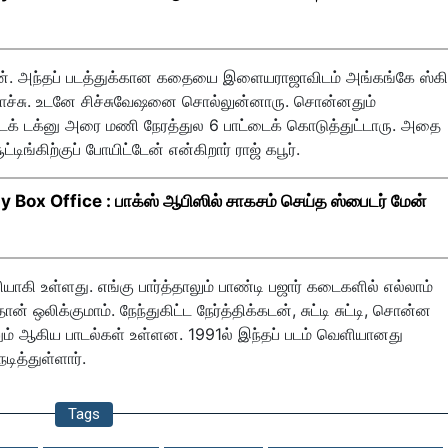
ேன். அந்தப் படத்துக்கான கதையை இளையராஜாவிடம் அங்கங்கே ஸ்கி
போச்சு. உடனே சிச்சுவேஷனை சொல்லுன்னாரு. சொன்னதும்
் டக்னு அரை மணி நேரத்துல 6 பாட்டைக் கொடுத்துட்டாரு. அதை
டிங்கிற்குப் போயிட்டேன் என்கிறார் ராஜ் கபூர்.
ox Office : பாக்ஸ் ஆபிஸில் சாகசம் செய்த ஸ்பைடர் மேன்
ாகி உள்ளது. எங்கு பார்த்தாலும் பாண்டி பஜார் கடைகளில் எல்லாம்
ன் ஒலிக்குமாம். நேந்துகிட்ட நேர்த்திக்கடன், சுட்டி சுட்டி, சொன்ன
ும் ஆகிய பாடல்கள் உள்ளன. 1991ல் இந்தப் படம் வெளியானது
டித்துள்ளார்.
Tags