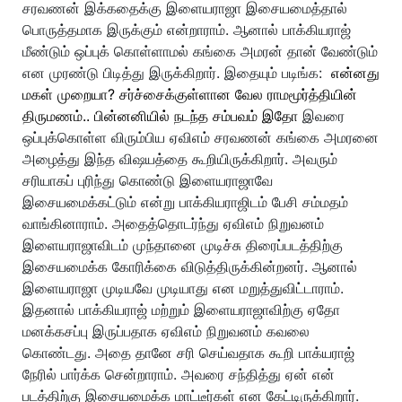
சரவணன் இக்கதைக்கு இளையராஜா இசையமைத்தால்
பொருத்தமாக இருக்கும் என்றாராம். ஆனால் பாக்கியராஜ்
மீண்டும் ஒப்புக் கொள்ளாமல் கங்கை அமரன் தான் வேண்டும்
என முரண்டு பிடித்து இருக்கிறார்.
இதையும் படிங்க:
என்னது
மகள் முறையா? சர்ச்சைக்குள்ளான வேல ராமமூர்த்தியின்
திருமணம்.. பின்னனியில் நடந்த சம்பவம் இதோ
இவரை
ஒப்புக்கொள்ள விரும்பிய ஏவிஎம் சரவணன் கங்கை அமரனை
அழைத்து இந்த விஷயத்தை கூறியிருக்கிறார். அவரும்
சரியாகப் புரிந்து கொண்டு இளையராஜாவே
இசையமைக்கட்டும் என்று பாக்கியராஜிடம் பேசி சம்மதம்
வாங்கினாராம். அதைத்தொடர்ந்து ஏவிஎம் நிறுவனம்
இளையராஜாவிடம் முந்தானை முடிச்சு திரைப்படத்திற்கு
இசையமைக்க கோரிக்கை விடுத்திருக்கின்றனர்.
ஆனால்
இளையராஜா முடியவே முடியாது என மறுத்துவிட்டாராம்.
இதனால் பாக்கியராஜ் மற்றும் இளையராஜாவிற்கு ஏதோ
மனக்கசப்பு இருப்பதாக ஏவிஎம் நிறுவனம் கவலை
கொண்டது. அதை தானே சரி செய்வதாக கூறி பாக்யராஜ்
நேரில் பார்க்க சென்றாராம். அவரை சந்தித்து ஏன் என்
படத்திற்கு இசையமைக்க மாட்டீர்கள் என கேட்டிருக்கிறார்.