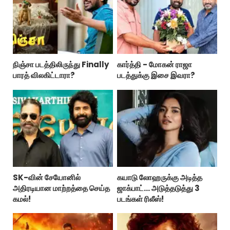
நிஞ்சா படத்திலிருந்து Finally
கார்த்தி - மோகன் ராஜா
பாரத் விலகிட்டாரா?
படத்துக்கு இசை இவரா?
SK-வின் சேயோனில்
கயாடு லோஹருக்கு அடித்த
அதிரடியான மாற்றத்தை செய்த
ஜாக்பாட்... அடுத்தடுத்து 3
கமல்!
படங்கள் ரிலீஸ்!