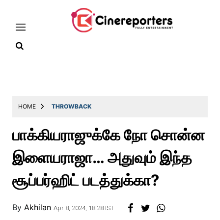
Home
Latest
HOME
THROWBACK
News
பாக்கியராஜுக்கே நோ சொன்ன
Throwback
இளையராஜா… அதுவும் இந்த
Television
Reviews
சூப்பர்ஹிட் படத்துக்கா?
Photos
By
Akhilan
Story
Apr 8, 2024, 18:28 IST