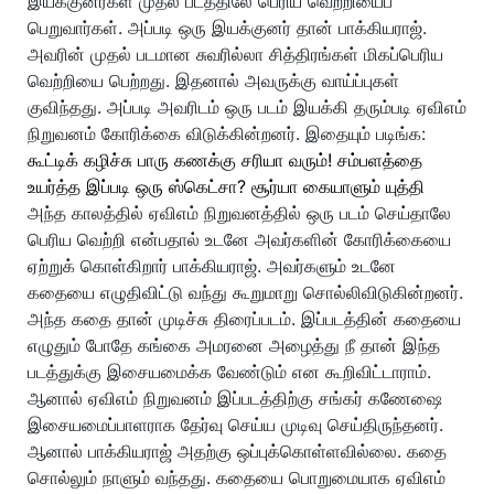
இயக்குனர்கள் முதல் படத்திலே பெரிய வெற்றியைப்
பெறுவார்கள். அப்படி ஒரு இயக்குனர் தான் பாக்கியராஜ்.
அவரின் முதல் படமான சுவரில்லா சித்திரங்கள் மிகப்பெரிய
வெற்றியை பெற்றது. இதனால் அவருக்கு வாய்ப்புகள்
குவிந்தது. அப்படி அவரிடம் ஒரு படம் இயக்கி தரும்படி ஏவிஎம்
நிறுவனம் கோரிக்கை விடுக்கின்றனர்.
இதையும் படிங்க:
கூட்டிக் கழிச்சு பாரு கணக்கு சரியா வரும்! சம்பளத்தை
உயர்த்த இப்படி ஒரு ஸ்கெட்சா? சூர்யா கையாளும் யுத்தி
அந்த காலத்தில் ஏவிஎம் நிறுவனத்தில் ஒரு படம் செய்தாலே
பெரிய வெற்றி என்பதால் உடனே அவர்களின் கோரிக்கையை
ஏற்றுக் கொள்கிறார் பாக்கியராஜ். அவர்களும் உடனே
கதையை எழுதிவிட்டு வந்து கூறுமாறு சொல்லிவிடுகின்றனர்.
அந்த கதை தான் முடிச்சு திரைப்படம்.
இப்படத்தின் கதையை
எழுதும் போதே கங்கை அமரனை அழைத்து நீ தான் இந்த
படத்துக்கு இசையமைக்க வேண்டும் என கூறிவிட்டாராம்.
ஆனால் ஏவிஎம் நிறுவனம் இப்படத்திற்கு சங்கர் கணேஷை
இசையமைப்பாளராக தேர்வு செய்ய முடிவு செய்திருந்தனர்.
ஆனால் பாக்கியராஜ் அதற்கு ஒப்புக்கொள்ளவில்லை.
கதை
சொல்லும் நாளும் வந்தது. கதையை பொறுமையாக ஏவிஎம்