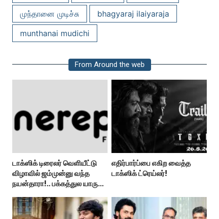
முந்தானை முடிச்சு
bhagyaraj ilaiyaraja
munthanai mudichi
From Around the web
டாக்ஸிக் டிரைலர் வெளியீட்டு
எதிர்பார்ப்பை எகிற வைத்த
விழாவில் ஜம்முன்னு வந்த
டாக்ஸிக் ட்ரெய்லர்!
நயன்தாரா!.. பக்கத்துல யாரு
பாருங்க!..