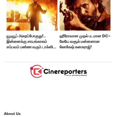
யூடியூப் அலறப்போகுது!..
ஹீரோவான முதல் படமான DC-
இன்னைக்கு சாயங்காலம்
லேயே வசூல் மன்னனான
சம்பவம் பண்ண வரும் டாக்ஸிக்
லோகேஷ் கனகராஜ்!
டிரைலர்!..
About Us