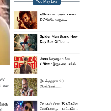
You May Like
ஹீரோவான முதல் படமான
DC-லேயே வசூல்
மன்னனான லோகேஷ்
கனகராஜ்!
Spider Man Brand New
Day Box Office :
15,000 கோடியை
நெருங்கிய ஸ்பைடர் மேன்
பிராண்ட் நியூ டே!
Jana Nayagan Box
Office : இதுவரை பாக்ஸ்
ஆபிஸில் ஜன நாயகன்
செய்த வசூல்?
ளிட்ட
இயக்குநராக 20
ல் என
ஆண்டுகள்...
நெகிழ்ச்சியில் வெங்கட்
பிரபு
ந்தது
பிக் பாஸ் சீசன் 10 ப்ரோமோ
வெளியானது... பாட்டாவே
ன்