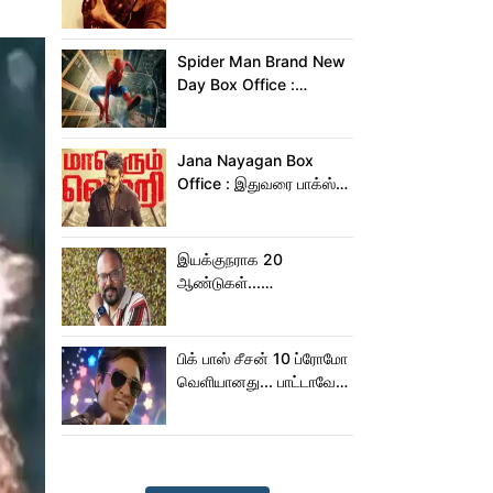
மன்னனான லோகேஷ்
கனகராஜ்!
Spider Man Brand New
Day Box Office :
15,000 கோடியை
நெருங்கிய ஸ்பைடர் மேன்
பிராண்ட் நியூ டே!
Jana Nayagan Box
Office : இதுவரை பாக்ஸ்
ஆபிஸில் ஜன நாயகன்
செய்த வசூல்?
இயக்குநராக 20
ஆண்டுகள்...
நெகிழ்ச்சியில் வெங்கட்
பிரபு
பிக் பாஸ் சீசன் 10 ப்ரோமோ
வெளியானது... பாட்டாவே
பாடிட்டாரே விஜய் சேதுபதி!