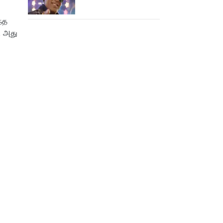
பாடிட்டாரே விஜய் சேதுபதி!
்த
. அது