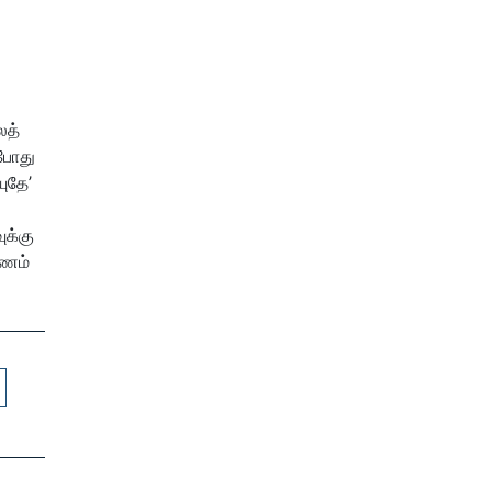
லத்
 போது
ுதே’
க்கு
ரணம்