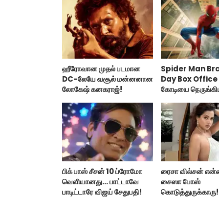
ஹீரோவான முதல் படமான
Spider Man Br
DC-லேயே வசூல் மன்னனான
Day Box Office 
லோகேஷ் கனகராஜ்!
கோடியை நெருங்கி
மேன் பிராண்ட் நியூ
பிக் பாஸ் சீசன் 10 ப்ரோமோ
ரைசா வில்சன் என்
வெளியானது... பாட்டாவே
சைஸா போஸ்
பாடிட்டாரே விஜய் சேதுபதி!
கொடுத்துருக்காரு!
கவர்ச்சியின் உச்சம்!