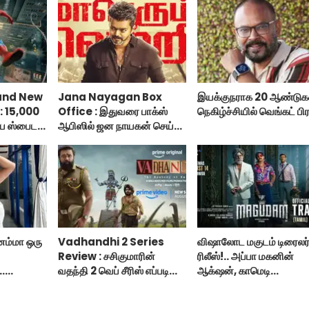
and New
Jana Nayagan Box
இயக்குநராக 20 ஆண்டுகள
: 15,000
Office : இதுவரை பாக்ஸ்
நெகிழ்ச்சியில் வெங்கட் பிர
ய ஸ்பைடர்
ஆபிஸில் ஜன நாயகன் செய்த
 டே!
வசூல்?
னம்மா ஒரு
Vadhandhi 2 Series
விஷாலோட மகுடம் டிரைலர
Review : சசிகுமாரின்
ரிலீஸ்!.. அப்பா மகனின்
..
வதந்தி 2 வெப் சீரிஸ் எப்படி
ஆக்‌ஷன், காமெடி
..
இருக்கு?... ட்விட்டர்
அட்டகாசம்!..
விமர்சனம்!