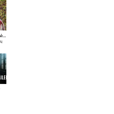
்...
பு
்