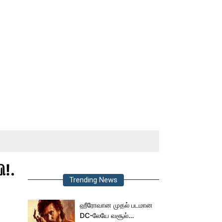
!.
Trending News
ஹீரோவான முதல் படமான
DC-லேயே வசூல்