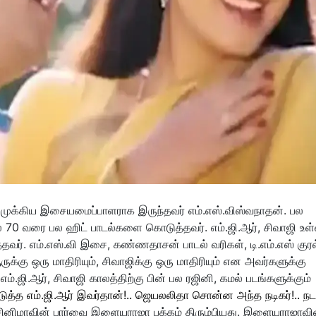
முக்கிய இசையமைப்பாளராக இருந்தவர் எம்.எஸ்.விஸ்வநாதன். பல
70 வரை பல ஹிட் பாடல்களை கொடுத்தவர். எம்.ஜி.ஆர், சிவாஜி உள்
தவர். எம்.எஸ்.வி இசை, கண்ணதாசன் பாடல் வரிகள், டி.எம்.எஸ் குர
க்கு ஒரு மாதிரியும், சிவாஜிக்கு ஒரு மாதிரியும் என அவர்களுக்கு
.ஜி.ஆர், சிவாஜி காலத்திற்கு பின் பல ரஜினி, கமல் படங்களுக்கும்
ுத்த எம்.ஜி.ஆர் இவர்தான்!.. ஜெயலலிதா சொன்ன அந்த நடிகர்!.. நட
் சினிமாவின் பார்வை இளையராஜா பக்கம் திரும்பியது. இளையராஜாவி