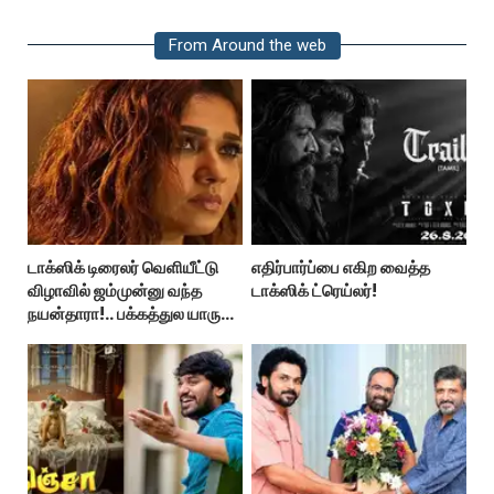
From Around the web
டாக்ஸிக் டிரைலர் வெளியீட்டு
எதிர்பார்ப்பை எகிற வைத்த
விழாவில் ஜம்முன்னு வந்த
டாக்ஸிக் ட்ரெய்லர்!
நயன்தாரா!.. பக்கத்துல யாரு
பாருங்க!..