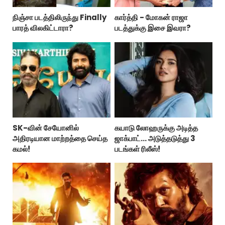
நிஞ்சா படத்திலிருந்து Finally
கார்த்தி - மோகன் ராஜா
பாரத் விலகிட்டாரா?
படத்துக்கு இசை இவரா?
SK-வின் சேயோனில்
கயாடு லோஹருக்கு அடித்த
அதிரடியான மாற்றத்தை செய்த
ஜாக்பாட்... அடுத்தடுத்து 3
கமல்!
படங்கள் ரிலீஸ்!