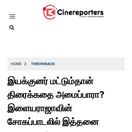
Home
Latest
HOME
THROWBACK
News
இயக்குனர் மட்டும்தான்
Throwback
திரைக்கதை அமைப்பாரா?
Television
Reviews
இளையராஜாவின்
Photos
சோகப்பாடலில் இத்தனை
Story