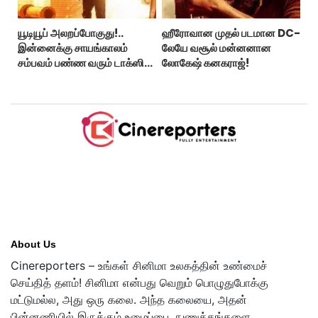
யூடியூப் அலறப்போகுது!..
ஹீரோவான முதல் படமான DC-
இன்னைக்கு சாயங்காலம்
லேயே வசூல் மன்னனான
சம்பவம் பண்ண வரும் டாக்ஸிக்
லோகேஷ் கனகராஜ்!
டிரைலர்!..
About Us
Cinereporters – உங்கள் சினிமா உலகத்தின் உண்மைச்
செய்தித் தளம்! சினிமா என்பது வெறும் பொழுதுபோக்கு
மட்டுமல்ல, அது ஒரு கலை. அந்த கலையை, அதன்
பின்னணியில் இருக்கும் உழைப்பை, நுணுக்கங்களை