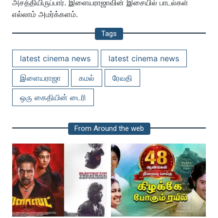
அசத்தியிருப்பார். இளையராஜாவின் இசையில் பாடல்கள்
எல்லாம் அமர்க்களம்.
Tags
latest cinema news
latest cinema news
இளையராஜா
கமல்
ரேவதி
ஒரு கைதியின் டைரி
From Around the web