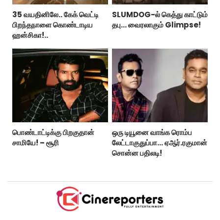
35 வயதினிலே.. கேக் வெட்டி
SLUMDOG-ல் கெத்து காட்டும்
பிறந்தநாளை கொண்டாடிய
தபு... வைரலாகும் Glimpse!
ஹன்சிகா!..
பொண்டாட்டிக்கு பிறகுதான்
ஒரு டியூனை வாங்க ரொம்ப
சாமியே! – சூரி
லேட்டாகுதுப்பா... ஏஆர்.ரகுமான்
சொன்ன பதிலடி!