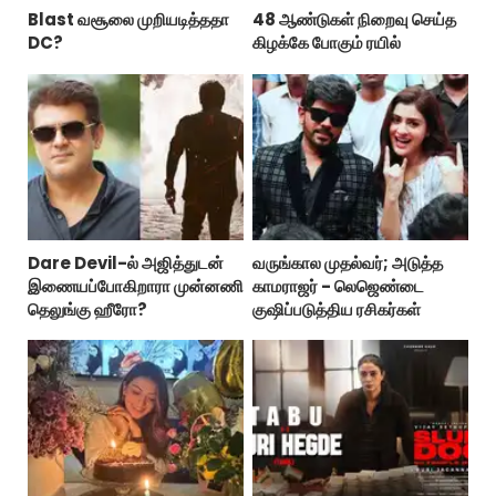
Blast வசூலை முறியடித்ததா
48 ஆண்டுகள் நிறைவு செய்த
DC?
கிழக்கே போகும் ரயில்
Dare Devil-ல் அஜித்துடன்
வருங்கால முதல்வர்; அடுத்த
இணையப்போகிறாரா முன்னணி
காமராஜர் - லெஜெண்டை
தெலுங்கு ஹீரோ?
குஷிப்படுத்திய ரசிகர்கள்