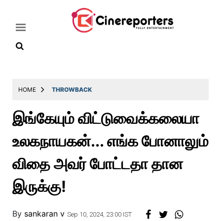
Home
HOME
THROWBACK
Latest
இங்கேயும் விட்டுவைக்கலையா
News
உலகநாயகன்... எங்க போனாலும்
Throwback
Television
விதை அவர் போட்டதா தான
Reviews
இருக்கு!
Photos
Story
By
sankaran v
Sep 10, 2024, 23:00 IST