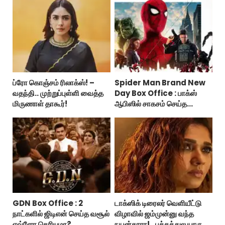
ப்ரோ கொஞ்சம் ரிலாக்ஸ்! –
Spider Man Brand New
வதந்தி.. முற்றுப்புள்ளி வைத்த
Day Box Office : பாக்ஸ்
மிருணாள் தாகூர்!
ஆபிஸில் சாகசம் செய்த
ஸ்பைடர் மேன் பிராண்ட் நியூ டே!
GDN Box Office : 2
டாக்ஸிக் டிரைலர் வெளியீட்டு
நாட்களில் ஜிடிஎன் செய்த வசூல்
விழாவில் ஜம்முன்னு வந்த
எவ்ளோ தெரியுமா?
நயன்தாரா!.. பக்கத்துல யாரு