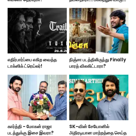
பாருங்க!..
எதிர்பார்ப்பை எகிற வைத்த
நிஞ்சா படத்திலிருந்து Finally
டாக்ஸிக் ட்ரெய்லர்!
பாரத் விலகிட்டாரா?
கார்த்தி - மோகன் ராஜா
SK-வின் சேயோனில்
படத்துக்கு இசை இவரா?
அதிரடியான மாற்றத்தை செய்த