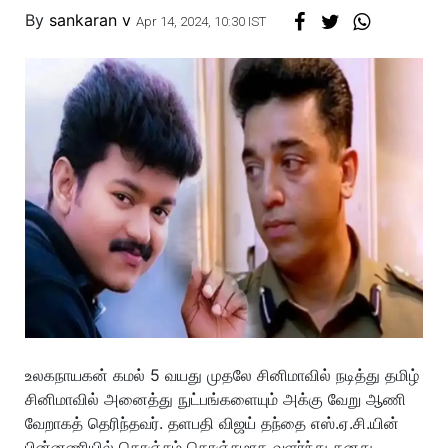
By
sankaran v
Apr 14, 2024, 10:30 IST
உலகநாயகன் கமல் 5 வயது முதலே சினிமாவில் நடித்து தமிழ்
சினிமாவில் அனைத்து நுட்பங்களையும் அக்கு வேறு ஆணி
வேறாகத் தெரிந்தவர். தளபதி விஜய் தந்தை எஸ்.ஏ.சி.யின்
பின்னணியில் கொஞ்சம் கொஞ்சமாக வளர்ந்து தனது