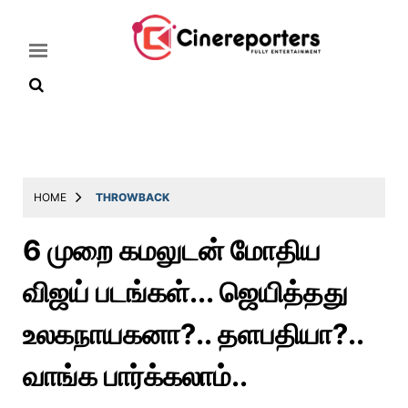
Home
Latest
HOME
THROWBACK
News
6 முறை கமலுடன் மோதிய
Throwback
விஜய் படங்கள்... ஜெயித்தது
Television
Reviews
உலகநாயகனா?.. தளபதியா?..
Photos
வாங்க பார்க்கலாம்..
Story