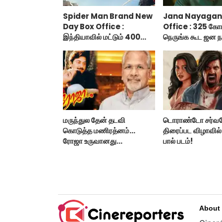
Spider Man Brand New
Jana Nayagan
Day Box Office :
Office : 325 கோ
இந்தியாவில் மட்டும் 400
நெருங்க கூட ஜன ந
கோடி வசூலித்ததா ஸ்பைடர்
வாய்ப்பு இல்ல!
மேன் பிராண்ட் நியூ டே?
மருந்துல தேன் தடவி
டொராண்டோ சர்வ
கொடுத்த மணிரத்னம்...
திரைப்பட விழாவில
ரோஜா உருவானது
பால் படம்!
இப்படிதானா?
About