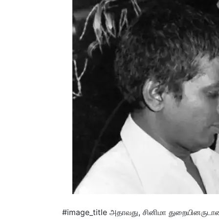
#image_title அதாவது, சினிமா துறையினருடான அ