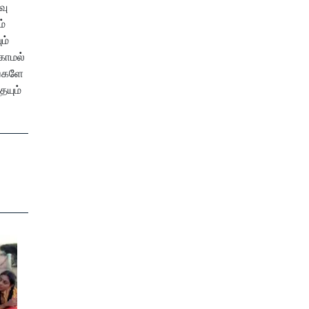
வு
ம்
ம்
காமல்
ங்களே
ையும்