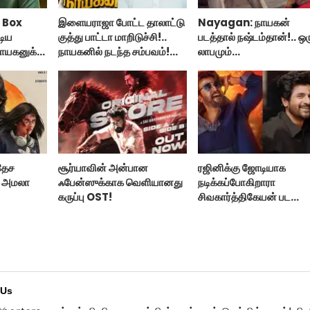
 Box
இளையராஜா போட்ட தாலாட்டு
Nayagan: நாயகன்
டிய
குத்து பாட்டா மாறிடுச்சி!..
படத்தால் நஷ்டம்தான்!.. ஒர
ாயகனுக்கு
நாயகனில் நடந்த சம்பவம்!...
லாபமும்
இல்லை!..தயாரிப்பாளர் மக
பேட்டி..
தேச
சூர்யாவின் அன்பான
ரஜினிக்கு ஜோடியாக
் அமலா
ஃபேன்ஸுக்காக வெளியானது
நடிக்கப்போகிறாரா
கருப்பு OST!
சிவகார்த்திகேயன் பட
ஹீரோயின்?
 Us