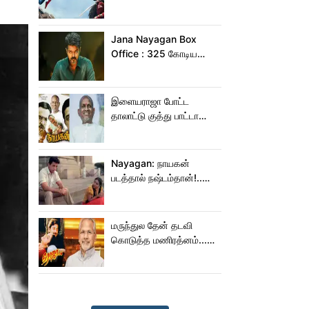
இந்தியாவில் மட்டும் 400
கோடி வசூலித்ததா
ஸ்பைடர் மேன் பிராண்ட் நியூ
Jana Nayagan Box
டே?
Office : 325 கோடிய
நெருங்க கூட ஜன
நாயகனுக்கு வாய்ப்பு இல்ல!
இளையராஜா போட்ட
தாலாட்டு குத்து பாட்டா
மாறிடுச்சி!.. நாயகனில்
நடந்த சம்பவம்!...
Nayagan: நாயகன்
படத்தால் நஷ்டம்தான்!..
ஒரு லாபமும்
இல்லை!..தயாரிப்பாளர்
மகள் பேட்டி..
மருந்துல தேன் தடவி
கொடுத்த மணிரத்னம்...
ரோஜா உருவானது
இப்படிதானா?