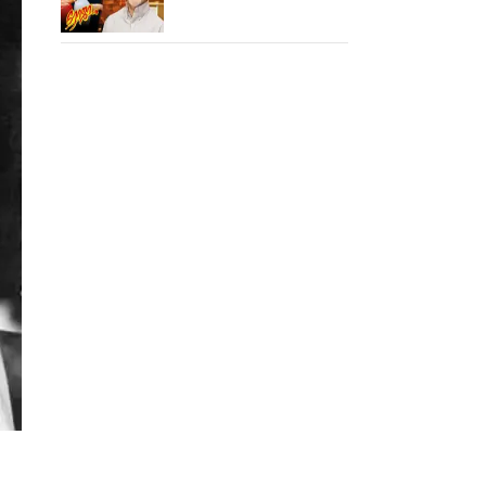
ரோஜா உருவானது
இப்படிதானா?