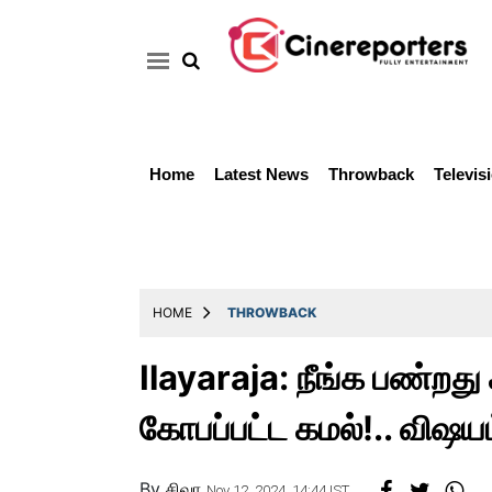
Home
Latest News
Throwback
Televis
Home
Latest
News
Throwback
HOME
THROWBACK
Television
Ilayaraja: நீங்க பண்றத
Reviews
கோபப்பட்ட கமல்!.. விஷயம
Photos
Story
By
சிவா
Nov 12, 2024, 14:44 IST