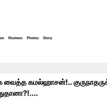
ion
Reviews
Photos
Story
்க வைத்த கமல்ஹாசன்!.. குருநாதருக
ுதானா?!....