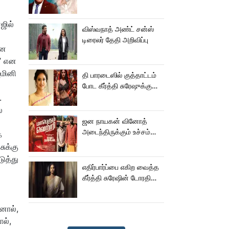
எம்ஜிஆர்... அப்புறம்
நடந்தது இதுதான்!
ஜில்
விஸ்வநாத் அண்ட் சன்ஸ்
டிரைலர் தேதி அறிவிப்பு
னை
்’ என
மினி
தி பாரடைஸில் குத்தாட்டம்
போட கீர்த்தி சுரேஷுக்கு
சம்பளம் எவ்வளவு
.
தெரியுமா?
ே
ஜன நாயகன் வினோத்
அடைந்திருக்கும் உச்சம்
க
மகத்தானது -
சுக்கு
இரா.சரவணன்!
ுத்து
எதிர்பார்ப்பை எகிற வைத்த
கீர்த்தி சுரேஷின் டோரதி
டீசர்!
னால்,
ால்,