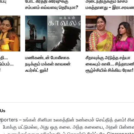
ப்பு
போட கீர்த்தி சுரேஷுக்கு
அடைந்திருக்கும் உச்சம்
சம்பளம் எவ்வளவு தெரியுமா?
மகத்தானது - இரா.சரவண
மதி…
மணிகண்டன் போலீஸாக
சீதாவுக்கு அடுத்த சத்யா
ும்பம்…
நடிக்கும் மக்கள் காவலன்
லைஃபும் காலி… சிந்தாமண
!
ஃபர்ஸ்ட் லுக்!
சூழ்ச்சியில் சிக்கிய ரேகா!
 Us
porters – உங்கள் சினிமா உலகத்தின் உண்மைச் செய்தித் தளம்! சி
ுபோக்கு மட்டுமல்ல, அது ஒரு கலை. அந்த கலையை, அதன் பின்னணி