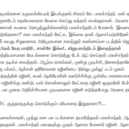
ிகர்களை உருவாக்கியவர் இயக்குனர் சிகரம் கே. பாலச்சந்தர். டீன் ஏ
குனரிடம் உதவியாளராக வேலை செய்து வந்தார் கமல்ஹாசன். அவரை
ி கணேசன் கமலை அழைத்துக்கொண்டு பாலச்சந்தரிடம் போனார். ‘இவ
ுகிறானா?’ என பாலச்சந்தர் கேட்க, ‘இல்லை நான் ஆசைப்படுகிறேன
5 வயது சிறுவனாக அறிமுகமான களத்தூர் கண்ணம்மா படத்தில் ஜெ
:
அவர் வேற மாதிரி.. சான்சே இல்ல!.. விஜயகாந்திடம் இதைத்தான்
ித்தியாசமான வேடங்களை கொடுத்து டேக் ஆப் செய்தார் பாலச்சந்தர்
டிக்க வைத்தார். அபூர்வ ராகங்கள், மூன்று முடிச்சி, நினைத்தால
 பக்கம், ஆக்சன் ஹீரோவான ரஜினியை ‘தில்லு முல்லு’ படம் மூலம்
ொத்தத்தில் ரஜினி, கமல் ஆகியோரின் வளர்ச்சிக்கு முக்கிய காரணமா
ம் ரஜினிக்கு உண்டு. யார் சொன்னாலும் கேட்காத ரஜினி ஒருவரின் பேச்
ான். பல முறை அதிர்ச்சியான முடிவுகளை ரஜினி எடுத்தபோது அவரை தட
ேலைக்காரன், முத்து என பல படங்களை தயாரித்தவர் பாலச்சந்தர். ஆ
குறைவுதான். பாலச்சந்தர் மறைவுக்கு முதல் ஆளாக போனார் ரஜினி. ஆன