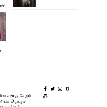
டீசர்!
ன்!
ி
னிமா என்பது வெறும்
யில் இருக்கும்