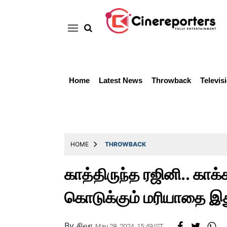
Home
Latest News
Throwback
Televis
Home
Latest
News
Throwback
HOME
THROWBACK
Television
காத்திருந்த ரஜினி.. காக
Reviews
கொடுக்கும் மரியாதை இத
Photos
Story
By
சிவா
May 28, 2024, 15:49 IST