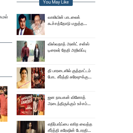
You May Like
கமல்
வாலியின் பாடலைக்
கூச்சத்தோடு மறுத்த
எம்ஜிஆர்... அப்புறம்
நடந்தது இதுதான்!
விஸ்வநாத் அண்ட் சன்ஸ்
டிரைலர் தேதி அறிவிப்பு
தி பாரடைஸில் குத்தாட்டம்
போட கீர்த்தி சுரேஷுக்கு
சம்பளம் எவ்வளவு
தெரியுமா?
ஜன நாயகன் வினோத்
அடைந்திருக்கும் உச்சம்
மகத்தானது -
இரா.சரவணன்!
எதிர்பார்ப்பை எகிற வைத்த
கீர்த்தி சுரேஷின் டோரதி