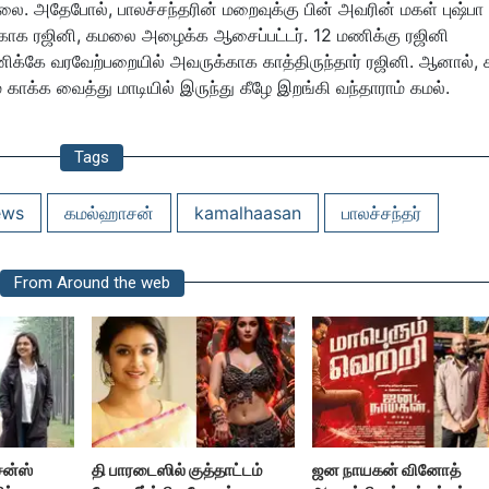
. அதேபோல், பாலச்சந்தரின் மறைவுக்கு பின் அவரின் மகள் புஷ்பா
்காக ரஜினி, கமலை அழைக்க ஆசைப்பட்டர். 12 மணிக்கு ரஜினி
ிக்கே வரவேற்பறையில் அவருக்காக காத்திருந்தார் ரஜினி. ஆனால், 
 காக்க வைத்து மாடியில் இருந்து கீழே இறங்கி வந்தாராம் கமல்.
Tags
ews
கமல்ஹாசன்
kamalhaasan
பாலச்சந்தர்
From Around the web
சன்ஸ்
தி பாரடைஸில் குத்தாட்டம்
ஜன நாயகன் வினோத்