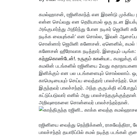
கமல்ஹாசன், ரஜினிகாந்த் என இரண்டு முக்கிய நட
என்ன செய்வது என தெரியாமல் ஒரு நடன இயக்
அங்குபார்த்து அதிர்ந்து போன நடிகர் ஜெமின
நடிக்க வையுங்கள்’ என சொல்ல, ‘இவன் ஆசைப்பட
சொன்னார் ஜெமினி கணேசன். ஏனெனில், கமல் 
கணேசன் ஹீரோவாக நடித்தார். இதையும் படிங்க
கற்றுகொண்டேன்!. உருகும் சுகன்யா..
கமலுக்கு வ
கமலின் படங்களில் ரஜினியை 2வது கதாநாயகனாக ந
இனிக்கும் என பல படங்களையும் சொல்லலாம். ஒரு
காமெடியையும் செய்ய வைத்தார் பாலச்சந்தர். ம
இருந்தவர் பாலச்சந்தர். அந்த குருபக்தி எப்போது
கட்டுப்படுவார் எனில் அது பாலச்சந்தருக்குத்த
அறிவுரைகளை சொன்னவர் பாலச்சந்தர்தான்.
ரஜினியை வைத்து நெற்றிக்கண், ராகவேந்திரா, வ
பாலச்சந்தர் தயாரிப்பில் கமல் நடித்த படங்கள் 