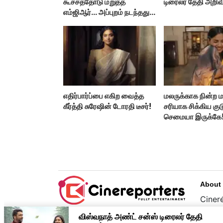
கூச்சத்தோடு மறுத்த
டிரைலர் தேதி அறிவி
எம்ஜிஆர்... அப்புறம் நடந்தது
இதுதான்!
எதிர்பார்ப்பை எகிற வைத்த
மலருக்காக நின்ற 
கீர்த்தி சுரேஷின் டோரதி டீசர்!
சரியாக சிக்கிய குட
செமையா இருக்கே
About
Cinere
பொழுத