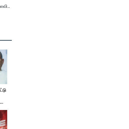
லவி..
்டு
..