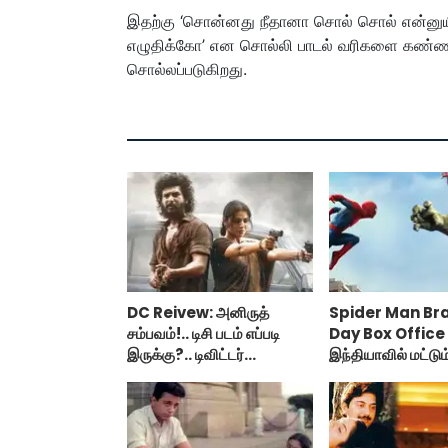
இதற்கு ‘சொன்னது நீதானா சொல் சொல் என்னுயிர
எழுதிக்கோ’ என சொல்லி பாடல் வரிகளை கண்ணதா
சொல்லப்படுகிறது.
DC Reivew: அனிருத்
Spider Man Br
சம்பவம்!.. டிசி படம் எப்படி
Day Box Office 
இருக்கு?.. டிவிட்டர்
இந்தியாவில் மட்டு
விமர்சனம்..
கோடி வசூலித்ததா 
மேன் பிராண்ட் நியூ