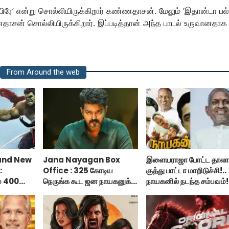
ே’ என்று சொல்லியிருக்கிறார் கண்ணதாசன். மேலும் ‘இதான்டா பல்
சன் சொல்லியிருக்கிறார். இப்படித்தான் அந்த பாடல் உருவானதாக
From Around the web
and New
Jana Nayagan Box
இளையராஜா போட்ட தாலாட
:
Office : 325 கோடிய
குத்து பாட்டா மாறிடுச்சி!..
ம் 400
நெருங்க கூட ஜன நாயகனுக்கு
நாயகனில் நடந்த சம்பவம்!.
ஸ்பைடர்
வாய்ப்பு இல்ல!
 டே?