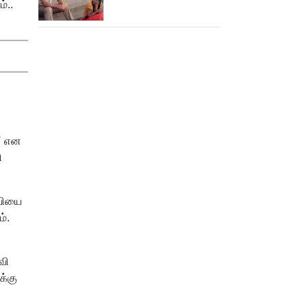
்..
ஒரு லாபமும்
இல்லை!..தயாரிப்பாளர்
மகள் பேட்டி..
?’ என
ி
.வியை
ம்.
வி
க்கு