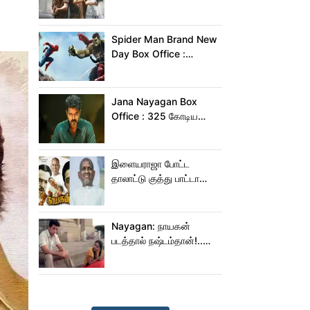
இருக்கு?.. டிவிட்டர்
விமர்சனம்..
Spider Man Brand New
Day Box Office :
இந்தியாவில் மட்டும் 400
கோடி வசூலித்ததா
ஸ்பைடர் மேன் பிராண்ட் நியூ
Jana Nayagan Box
டே?
Office : 325 கோடிய
நெருங்க கூட ஜன
நாயகனுக்கு வாய்ப்பு இல்ல!
இளையராஜா போட்ட
தாலாட்டு குத்து பாட்டா
மாறிடுச்சி!.. நாயகனில்
நடந்த சம்பவம்!...
Nayagan: நாயகன்
படத்தால் நஷ்டம்தான்!..
ஒரு லாபமும்
இல்லை!..தயாரிப்பாளர்
மகள் பேட்டி..