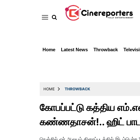
Home
Latest News
Throwback
Televis
Home
Latest
News
Throwback
HOME
THROWBACK
Television
கோபப்பட்டு கத்திய எம்.
Reviews
கண்ணதாசன்!.. ஹிட் பாட
Photos
Story
நெஞ்சில் ஓர் ஆலயம் திரைப்படத்தில் இடம்பெற்ற 