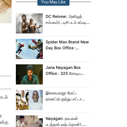
You May Like
DC Reivew: அனிருத்
சம்பவம்!.. டிசி படம் எப்படி
இருக்கு?.. டிவிட்டர்
விமர்சனம்..
Spider Man Brand New
Day Box Office :
இந்தியாவில் மட்டும் 400
கோடி வசூலித்ததா
ஸ்பைடர் மேன் பிராண்ட் நியூ
Jana Nayagan Box
டே?
Office : 325 கோடிய
நெருங்க கூட ஜன
நாயகனுக்கு வாய்ப்பு இல்ல!
இளையராஜா போட்ட
ாடல்
தாலாட்டு குத்து பாட்டா
மாறிடுச்சி!.. நாயகனில்
நடந்த சம்பவம்!...
ு
Nayagan: நாயகன்
ைக்கு
படத்தால் நஷ்டம்தான்!..