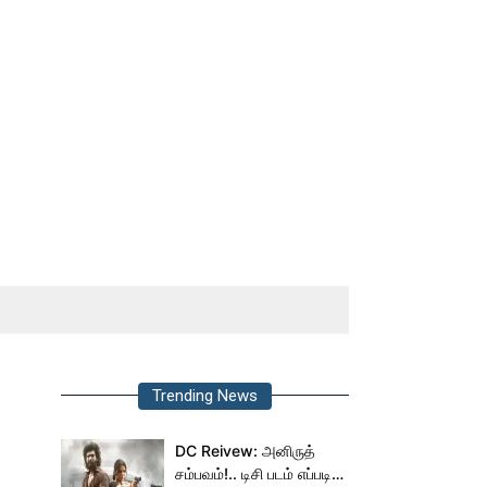
Trending News
DC Reivew: அனிருத்
சம்பவம்!.. டிசி படம் எப்படி