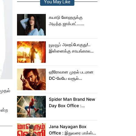
You May Like
கயாடு லோஹருக்கு
அடித்த ஜாக்பாட்...
அடுத்தடுத்து 3 படங்கள்
ரிலீஸ்!
யூடியூப் அலறப்போகுது!..
இன்னைக்கு சாயங்காலம்
சம்பவம் பண்ண வரும்
டாக்ஸிக் டிரைலர்!..
ஹீரோவான முதல் படமான
DC-லேயே வசூல்
மன்னனான லோகேஷ்
முதல்
கனகராஜ்!
Spider Man Brand New
Day Box Office :
என்ற
15,000 கோடியை
நெருங்கிய ஸ்பைடர் மேன்
பிராண்ட் நியூ டே!
Jana Nayagan Box
Office : இதுவரை பாக்ஸ்