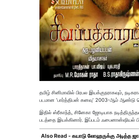
தமிழ் சினிமாவில் பிரபல இயக்குநராகவும், நடிகர
படமான 'பார்த்திபன் கனவு' 2003-ஆம் ஆண்டு வ
இதில் ஸ்ரீகாந்த், சினேகா ஜோடியாக நடித்திருந்
படத்தை இயக்கினார். இப்படம் ஃபைனான்ஷியல்
Also Read -
கயாடு லோஹருக்கு அடித்த ஜாக்ப