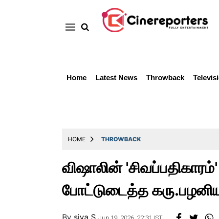
Home
Latest News
Throwback
Televis
Home
Latest
News
Throwback
HOME
THROWBACK
Television
விஷாலின் 'சிவப்பதிகாரம்
Reviews
போட்டுடைத்த கரு.பழனிய
Photos
Story
By
siva S
Jun 19, 2026, 22:31 IST