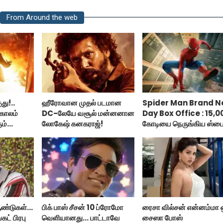
From Around the web
து!..
ஹீரோவான முதல் படமான
Spider Man Brand 
காலம்
DC-லேயே வசூல் மன்னனான
Day Box Office : 15,0
ம்
லோகேஷ் கனகராஜ்!
கோடியை நெருங்கிய ஸ்பை
மேன் பிராண்ட் நியூ டே!
்டுகள்...
பிக் பாஸ் சீசன் 10 ப்ரோமோ
ரைசா வில்சன் என்னம்மா 
கட் பிரபு
வெளியானது... பாட்டாவே
சைஸா போஸ்