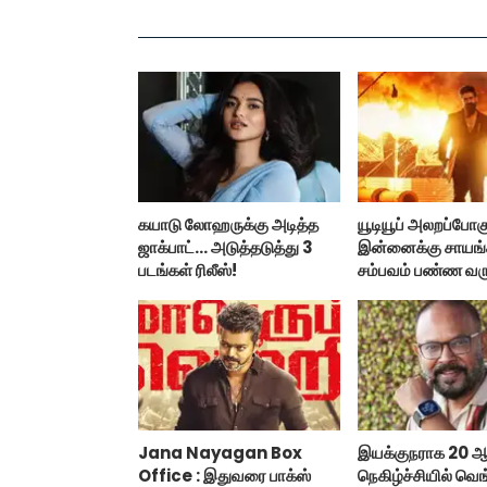
கயாடு லோஹருக்கு அடித்த
யூடியூப் அலறப்போகு
ஜாக்பாட்... அடுத்தடுத்து 3
இன்னைக்கு சாயங்
படங்கள் ரிலீஸ்!
சம்பவம் பண்ண வரு
டாக்ஸிக் டிரைலர்!..
Jana Nayagan Box
இயக்குநராக 20 ஆண
Office : இதுவரை பாக்ஸ்
நெகிழ்ச்சியில் வெங்