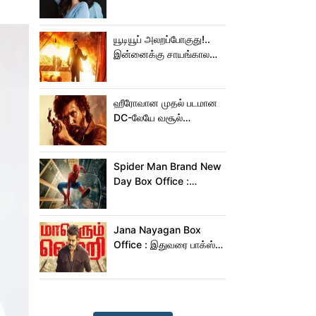
அடுத்தடுத்து 3 படங்கள்
ரிலீஸ்!
யூடியூப் அலறப்போகுது!..
இன்னைக்கு சாயங்காலம்
சம்பவம் பண்ண வரும்
டாக்ஸிக் டிரைலர்!..
ஹீரோவான முதல் படமான
DC-லேயே வசூல்
மன்னனான லோகேஷ்
கனகராஜ்!
Spider Man Brand New
Day Box Office :
15,000 கோடியை
நெருங்கிய ஸ்பைடர் மேன்
பிராண்ட் நியூ டே!
Jana Nayagan Box
Office : இதுவரை பாக்ஸ்
ஆபிஸில் ஜன நாயகன்
செய்த வசூல்?