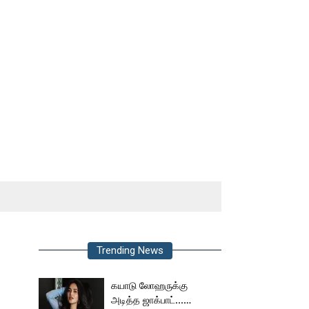
Trending News
கயாடு லோஹருக்கு
அடித்த ஜாக்பாட்...