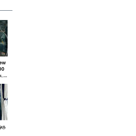
New
00
டர்
ஒரு