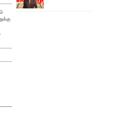
ஆபிஸில் ஜன நாயகன்
செய்த வசூல்?
ம்
ுக்கு
.