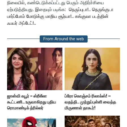
நிலையில், கண்டெடுக்கப்பட்டது பெரும் அதிர்ச்சியை
ஏற்படுத்தியது. இதையும் படிங்க:
நெருப்புடா!.. நெருங்குடா
பார்ப்போம் மோடுக்கு மாறிய சூர்யா!.. கங்குவா படத்தின்
ஃபயர் அப்டேட்!..
From Around the web
ஜான்வி கபூர் - ஸ்ரீலீலா
ப்ரோ கொஞ்சம் ரிலாக்ஸ்! –
கூட்டணி.. உருவாகிறது புதிய
வதந்தி.. முற்றுப்புள்ளி வைத்த
ரொமாண்டிக் த்ரில்லர்
மிருணாள் தாகூர்!