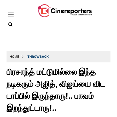
Home
Latest
HOME
THROWBACK
News
பிரசாந்த் மட்டுமில்லை இந்த
Throwback
நடிகரும் அஜித், விஜய்யை விட
Television
Reviews
டாப்பில் இருந்தாரு!.. பாவம்
Photos
இறந்துட்டாரு!..
Story