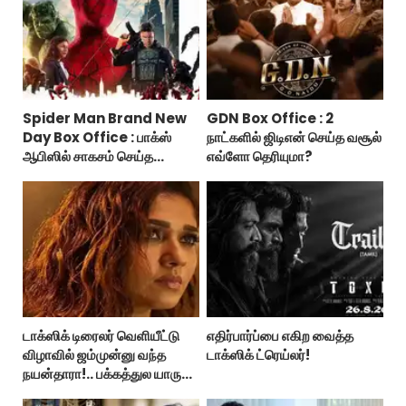
Spider Man Brand New
GDN Box Office : 2
Day Box Office : பாக்ஸ்
நாட்களில் ஜிடிஎன் செய்த வசூல்
ஆபிஸில் சாகசம் செய்த
எவ்ளோ தெரியுமா?
ஸ்பைடர் மேன் பிராண்ட் நியூ டே!
டாக்ஸிக் டிரைலர் வெளியீட்டு
எதிர்பார்ப்பை எகிற வைத்த
விழாவில் ஜம்முன்னு வந்த
டாக்ஸிக் ட்ரெய்லர்!
நயன்தாரா!.. பக்கத்துல யாரு
பாருங்க!..