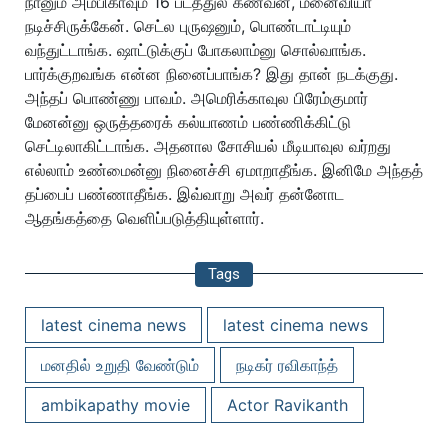
நானும் அம்பிகாவும் 16 படத்துல கணவன், மனைவியா
நடிச்சிருக்கேன். செட்ல புருஷனும், பொண்டாட்டியும்
வந்துட்டாங்க. ஷாட்டுக்குப் போகலாம்னு சொல்வாங்க.
பார்க்குறவங்க என்ன நினைப்பாங்க? இது தான் நடக்குது.
அந்தப் பொண்ணு பாவம். அமெரிக்காவுல பிரேம்குமார்
மேனன்னு ஒருத்தரைக் கல்யாணம் பண்ணிக்கிட்டு
செட்டிலாகிட்டாங்க. அதனால சோசியல் மீடியாவுல வர்றது
எல்லாம் உண்மைன்னு நினைச்சி ஏமாறாதீங்க. இனிமே அந்தத்
தப்பைப் பண்ணாதீங்க. இவ்வாறு அவர் தன்னோட
ஆதங்கத்தை வெளிப்படுத்தியுள்ளார்.
Tags
latest cinema news
latest cinema news
மனதில் உறுதி வேண்டும்
நடிகர் ரவிகாந்த்
ambikapathy movie
Actor Ravikanth