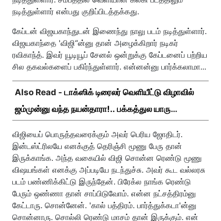
நடித்துள்ளார் என்பது குறிப்பிடத்தக்கது.
கேப்டன் விஜயகாந்துடன் இணைந்து நாலு படம் நடித்துள்ளார்.
விஜயகாந்தை 'விஜி“ன்னு தான் அழைக்கிறார் நடிகர்
ரவிகாந்த். இவர் யூடியூப் சேனல் ஒன்றுக்கு கேப்டனைப் பற்றிய
சில தகவல்களைப் பகிர்ந்துள்ளார். என்னன்னு பார்க்கலாமா...
Also Read -
டாக்ஸிக் டிரைலர் வெளியீட்டு விழாவில்
ஜம்முன்னு வந்த நயன்தாரா!.. பக்கத்துல யாரு
பாருங்க!..
விஜியைப் பொருத்தவரைக்கும் அவர் பெரிய ஜோதிடர்.
இன்டஸ்ட்ரிலயே எனக்குத் தெரிஞ்சி மூணு பேரு தான்
இருக்காங்க. அந்த வகையில் விஜி சொன்ன ரெண்டு மூணு
விஷயங்கள் எனக்கு அப்படியே நடந்துச்சு. அவர் கூட வல்லரசு
படம் பண்ணிக்கிட்டு இருந்தேன். பிரேக்ல நாங்க ரெண்டு
பேரும் ஒண்ணா தான் சாப்பிடுவோம். என்ன நட்சத்திரம்னு
கேட்டாரு. சொன்னேன். 'கால் பத்திரம். பார்த்துக்கடா'ன்னு
சொன்னாரு. சொல்லி ரெண்டு மாசம் தான் இருக்கும். என்