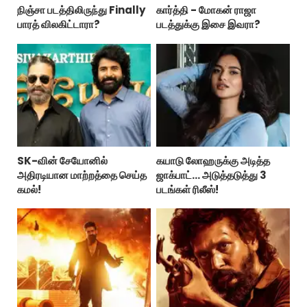
நிஞ்சா படத்திலிருந்து Finally
கார்த்தி - மோகன் ராஜா
பாரத் விலகிட்டாரா?
படத்துக்கு இசை இவரா?
SK-வின் சேயோனில்
கயாடு லோஹருக்கு அடித்த
அதிரடியான மாற்றத்தை செய்த
ஜாக்பாட்... அடுத்தடுத்து 3
கமல்!
படங்கள் ரிலீஸ்!