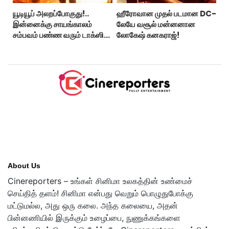
யூடியூப் அலறப்போகுது!..
ஹீரோவான முதல் படமான DC-
இன்னைக்கு சாயங்காலம்
லேயே வசூல் மன்னனான
சம்பவம் பண்ண வரும் டாக்ஸிக்
லோகேஷ் கனகராஜ்!
டிரைலர்!..
About Us
Cinereporters – உங்கள் சினிமா உலகத்தின் உண்மைச்
செய்தித் தளம்! சினிமா என்பது வெறும் பொழுதுபோக்கு
மட்டுமல்ல, அது ஒரு கலை. அந்த கலையை, அதன்
பின்னணியில் இருக்கும் உழைப்பை, நுணுக்கங்களை