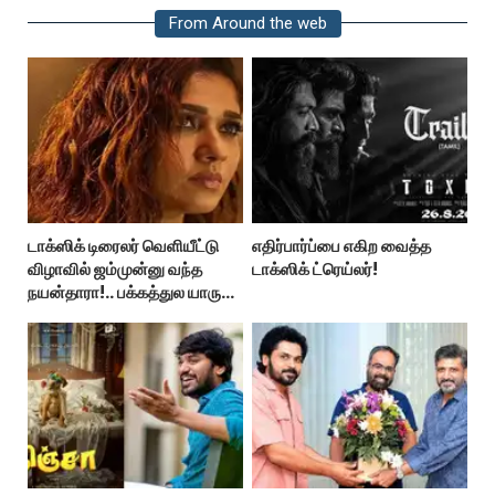
From Around the web
டாக்ஸிக் டிரைலர் வெளியீட்டு
எதிர்பார்ப்பை எகிற வைத்த
விழாவில் ஜம்முன்னு வந்த
டாக்ஸிக் ட்ரெய்லர்!
நயன்தாரா!.. பக்கத்துல யாரு
பாருங்க!..