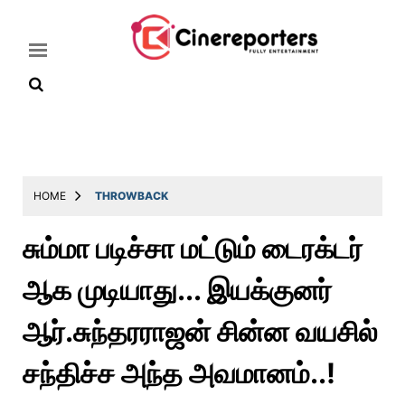
Home
Latest
HOME
THROWBACK
News
சும்மா படிச்சா மட்டும் டைரக்டர்
Throwback
ஆக முடியாது... இயக்குனர்
Television
Reviews
ஆர்.சுந்தரராஜன் சின்ன வயசில்
Photos
சந்திச்ச அந்த அவமானம்..!
Story