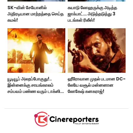
SK-வின் சேயோனில்
கயாடு லோஹருக்கு அடித்த
அதிரடியான மாற்றத்தை செய்த
ஜாக்பாட்... அடுத்தடுத்து 3
கமல்!
படங்கள் ரிலீஸ்!
யூடியூப் அலறப்போகுது!..
ஹீரோவான முதல் படமான DC-
இன்னைக்கு சாயங்காலம்
லேயே வசூல் மன்னனான
சம்பவம் பண்ண வரும் டாக்ஸிக்
லோகேஷ் கனகராஜ்!
டிரைலர்!..