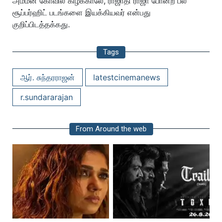
அம்மன் கோவில் கிழக்காலே, ராஜாதி ராஜா போன்ற பல
சூப்பர்ஹிட் படங்களை இயக்கியவர் என்பது
குறிப்பிடத்தக்கது.
Tags
ஆர். சுந்தரராஜன்
latestcinemanews
r.sundararajan
From Around the web