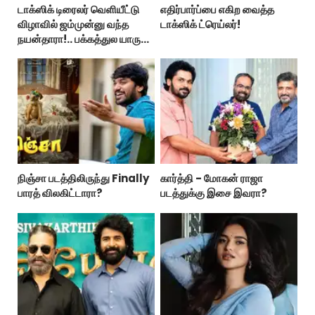
டாக்ஸிக் டிரைலர் வெளியீட்டு
எதிர்பார்ப்பை எகிற வைத்த
விழாவில் ஜம்முன்னு வந்த
டாக்ஸிக் ட்ரெய்லர்!
நயன்தாரா!.. பக்கத்துல யாரு
பாருங்க!..
நிஞ்சா படத்திலிருந்து Finally
கார்த்தி - மோகன் ராஜா
பாரத் விலகிட்டாரா?
படத்துக்கு இசை இவரா?