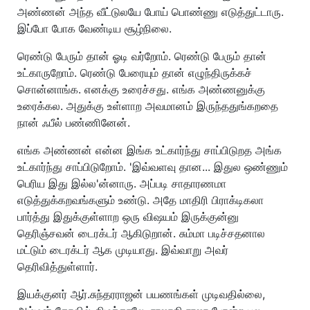
அண்ணன் அந்த வீட்டுலயே போய் பொண்ணு எடுத்துட்டாரு.
இப்போ போக வேண்டிய சூழ்நிலை.
ரெண்டு பேரும் தான் ஓடி வர்றோம். ரெண்டு பேரும் தான்
உட்காருறோம். ரெண்டு பேரையும் தான் எழுந்திருக்கச்
சொன்னாங்க. எனக்கு உரைச்சது. எங்க அண்ணனுக்கு
உரைக்கல. அதுக்கு உள்ளாற அவமானம் இருந்ததுங்கறதை
நான் ஃபீல் பண்ணினேன்.
எங்க அண்ணன் என்ன இங்க உட்கார்ந்து சாப்பிடுறத அங்க
உட்கார்ந்து சாப்பிடுறோம். 'இவ்வளவு தான... இதுல ஒண்ணும்
பெரிய இது இல்ல'ன்னாரு. அப்படி சாதாரணமா
எடுத்துக்கறவங்களும் உண்டு. அதே மாதிரி பிராக்டிகலா
பார்த்து இதுக்குள்ளாற ஒரு விஷயம் இருக்குன்னு
தெரிஞ்சவன் டைரக்டர் ஆகிடுறான். சும்மா படிச்சதனால
மட்டும் டைரக்டர் ஆக முடியாது. இவ்வாறு அவர்
தெரிவித்துள்ளார்.
இயக்குனர் ஆர்.சுந்தரராஜன் பயணங்கள் முடிவதில்லை,