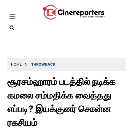
Home
Latest
HOME
THROWBACK
News
சூரசம்ஹாரம் படத்தில் நடிக்க
Throwback
கமலை சம்மதிக்க வைத்தது
Television
Reviews
எப்படி? இயக்குனர் சொன்ன
Photos
ரகசியம்
Story