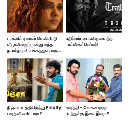
டாக்ஸிக் டிரைலர் வெளியீட்டு
எதிர்பார்ப்பை எகிற வைத்த
விழாவில் ஜம்முன்னு வந்த
டாக்ஸிக் ட்ரெய்லர்!
நயன்தாரா!.. பக்கத்துல யாரு
பாருங்க!..
நிஞ்சா படத்திலிருந்து Finally
கார்த்தி - மோகன் ராஜா
பாரத் விலகிட்டாரா?
படத்துக்கு இசை இவரா?