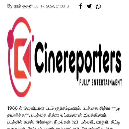
By
ராம் சுதன்
Jul 17, 2024, 21:03 IST
1988 ல் வெளியான படம் சூரசம்ஹாரம். படத்தை சித்ரா ராமு
தயாரித்தார். படத்தை சித்ரா லட்சுமணன் இயக்கினார்.
படத்தில் கமல், நிரோஷா, நிழல்கள் ரவி, பல்லவி, மாதுரி, கிட்டி,
ஜனகராஜ், கேப்டன் ராஜூ, ராஜ்யலட்சுமி, வெண்ணிற ஆடை