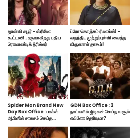
ஜான்வி கபூர் - ஸ்ரீலீலா
ப்ரோ கொஞ்சம் ரிலாக்ஸ்! –
கூட்டணி.. உருவாகிறது புதிய
வதந்தி.. முற்றுப்புள்ளி வைத்த
ரொமாண்டிக் த்ரில்லர்
மிருணாள் தாகூர்!
Spider Man Brand New
GDN Box Office : 2
Day Box Office : பாக்ஸ்
நாட்களில் ஜிடிஎன் செய்த வசூல்
ஆபிஸில் சாகசம் செய்த
எவ்ளோ தெரியுமா?
ஸ்பைடர் மேன் பிராண்ட் நியூ டே!