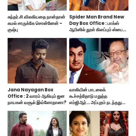
சுந்தர்.சி விலகியதை நான்தான்
Spider Man Brand New
கமல் சாருக்கே சொன்னேன் -
Day Box Office : பாக்ஸ்
குஷ்பு
ஆபிஸில் தூள் கிளப்பும் ஸ்பைடர்
மேன் பிராண்ட் நியூ டே!
Jana Nayagan Box
வாலியின் பாடலைக்
Office : 2 வாரம் ஆகியும் ஜன
கூச்சத்தோடு மறுத்த
நாயகன் வசூல் இவ்ளோதானா?
எம்ஜிஆர்... அப்புறம் நடந்தது
இதுதான்!