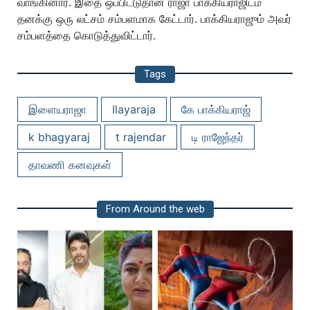
வாங்கினார். இதை ஒப்பிட்டுதான் ராஜா பாக்கியராஜிடம்
தனக்கு ஒரு லட்சம் சம்பளமாக கேட்டார். பாக்கியராஜும் அவர்
சம்பளத்தை கொடுத்துவிட்டார்.
Tags
இளையராஜா
Ilayaraja
கே பாக்கியராஜ்
k bhagyaraj
t rajendar
டி ராஜேந்தர்
தாவணி கனவுகள்
From Around the web