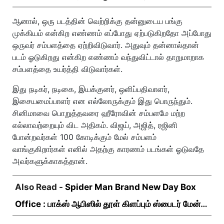
பிராண்ட் நியூ டே!
ஆனால், ஒரு படத்தின் வெற்றிக்கு தன்னுடைய பங்கு
முக்கியம் என்கிற எண்ணம் எப்போது ஏற்படுகிறதோ அப்போது
ஒருவர் சம்பளத்தை ஏற்றிவிடுவார். அதுவும் தன்னால்தான்
படம் ஓடுகிறது என்கிற எண்ணம் வந்துவிட்டால் தாறுமாறாக
சம்பளத்தை உயர்த்தி விடுவார்கள்.
இது நடிகர், நடிகை, இயக்குனர், ஒளிப்பதிவாளர்,
இசையமைப்பாளர் என எல்லோருக்கும் இது பொருந்தும்.
சினிமாவை பொறுத்தவரை ஹீரோவின் சம்பளமே மற்ற
எல்லாவற்றையும் விட அதிகம். விஜய், அஜித், ரஜினி
போன்றவர்கள் 100 கோடிக்கும் மேல் சம்பளம்
வாங்குகிறார்கள் எனில் அதற்கு காரணம் படங்கள் ஓடுவதே
அவர்களுக்காகத்தான்.
Also Read -
Spider Man Brand New Day Box
Office : பாக்ஸ் ஆபிஸில் தூள் கிளப்பும் ஸ்பைடர் மேன்
பிராண்ட் நியூ டே!