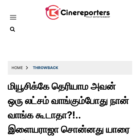
Home
Latest
HOME
THROWBACK
News
மியூசிக்கே தெரியாம அவன்
Throwback
ஒரு லட்சம் வாங்கும்போது நான்
Television
Reviews
வாங்க கூடாதா?!..
Photos
இளையராஜா சொன்னது யாரை
Story