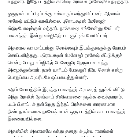
வந்தனர். இதே படத்தில் காமெடி ரோலில் நாகேஷூம் நடித்தார்.
ஒருநாள் படப்பிடிப்புக்கு எல்லாரும் வந்துவிட்டனர். ஆனால்
நாகேஷ் மட்டும் வரவில்லை. புரொடக்ஷன் மேனேஜர்
ஸ்டூடியோவுக்குள் வந்தார். நாகேஷை எங்கேன்னு கேட்டார்
பாலசந்தர். இன்று எம்ஜிஆர் பட சூட்டிங் போயிட்டார்.
அதனால வர மாட்டார்னு சொல்லவும் இயக்குனருக்கு கோபம்
கொப்பளித்தது. புரொடக்ஷன் மேனேஜர் நாகேஷ் வீட்டுக்குச்
சென்ற போது எம்ஜிஆர் மேனேஜரே நேரடியாக வந்து
அழைத்துள்ளார். நான் யாரிடம் போவது? நீயே சொல் என்று
பொறுப்பை அவரிடமே ஒப்படைத்துள்ளார்.
கடும் கோபத்தில் இருந்த பாலசந்தர் அவரைத் தூக்கி விட்டு
அந்த ரோலில் தேங்காய் சீனிவாசனை நடிக்க வைத்தாராம்.
படம் பிளாப். அதன்பிறகு இந்தப் பிரச்சனை காரணமாக
நீண்டநாள்களாக நாகேஷ் உடன் ஒரு படத்தில் கூட பாலசந்தர்
இணையவில்லை.
அதன்பின் அவராகவே வந்து தனது அபூர்வ ராகங்கள்