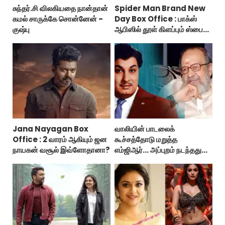
சுந்தர்.சி விலகியதை நான்தான்
Spider Man Brand New
கமல் சாருக்கே சொன்னேன் -
Day Box Office : பாக்ஸ்
குஷ்பு
ஆபிஸில் தூள் கிளப்பும் ஸ்பைடர்
மேன் பிராண்ட் நியூ டே!
Jana Nayagan Box
வாலியின் பாடலைக்
Office : 2 வாரம் ஆகியும் ஜன
கூச்சத்தோடு மறுத்த
நாயகன் வசூல் இவ்ளோதானா?
எம்ஜிஆர்... அப்புறம் நடந்தது
இதுதான்!