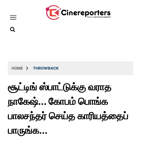
Home
Latest
HOME
THROWBACK
News
சூட்டிங் ஸ்பாட்டுக்கு வராத
Throwback
நாகேஷ்... கோபம் பொங்க
Television
Reviews
பாலசந்தர் செய்த காரியத்தைப்
Photos
பாருங்க...
Story