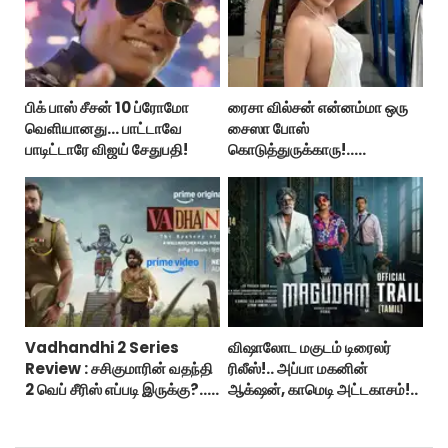
பிக் பாஸ் சீசன் 10 ப்ரோமோ
ரைசா வில்சன் என்னம்மா ஒரு
வெளியானது... பாட்டாவே
சைஸா போஸ்
பாடிட்டாரே விஜய் சேதுபதி!
கொடுத்துருக்காரு!..
கவர்ச்சியின் உச்சம்!..
Vadhandhi 2 Series
விஷாலோட மகுடம் டிரைலர்
Review : சசிகுமாரின் வதந்தி
ரிலீஸ்!.. அப்பா மகனின்
2 வெப் சீரிஸ் எப்படி இருக்கு?...
ஆக்‌ஷன், காமெடி அட்டகாசம்!..
ட்விட்டர் விமர்சனம்!