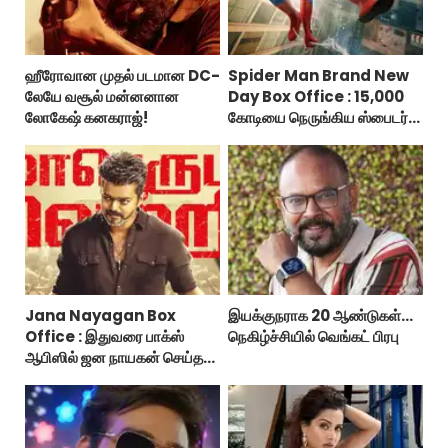
ஹீரோவான முதல் படமான DC-
Spider Man Brand New
லேயே வசூல் மன்னனான
Day Box Office : 15,000
லோகேஷ் கனகராஜ்!
கோடியை நெருங்கிய ஸ்பைடர்
மேன் பிராண்ட் நியூ டே!
Jana Nayagan Box
இயக்குநராக 20 ஆண்டுகள்...
Office : இதுவரை பாக்ஸ்
நெகிழ்ச்சியில் வெங்கட் பிரபு
ஆபிஸில் ஜன நாயகன் செய்த
வசூல்?