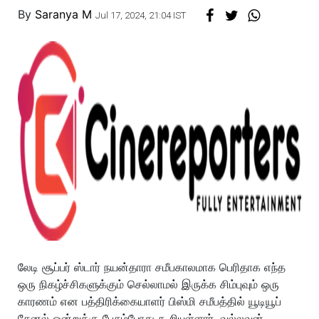
By
Saranya M
Jul 17, 2024, 21:04 IST
லேடி சூப்பர் ஸ்டார் நயன்தாரா சமீபகாலமாக பெரிதாக எந்த
ஒரு நிகழ்ச்சிகளுக்கும் செல்லாமல் இருக்க சிம்புவும் ஒரு
காரணம் என பத்திரிக்கையாளர் பிஸ்மி சமீபத்தில் யூடியூப்
சேனல் ஒன்றுக்கு பேசும்போது கூறியுள்ளார். வல்லவன்