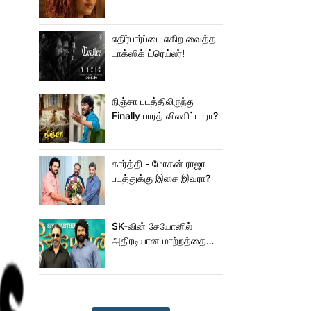
ஜம்முன்னு வந்த
நயன்தாரா!.. பக்கத்துல
யாரு பாருங்க!..
எதிர்பார்ப்பை எகிற வைத்த
டாக்ஸிக் ட்ரெய்லர்!
நிஞ்சா படத்திலிருந்து
Finally பாரத் விலகிட்டாரா?
கார்த்தி - மோகன் ராஜா
படத்துக்கு இசை இவரா?
SK-வின் சேயோனில்
அதிரடியான மாற்றத்தை
செய்த கமல்!