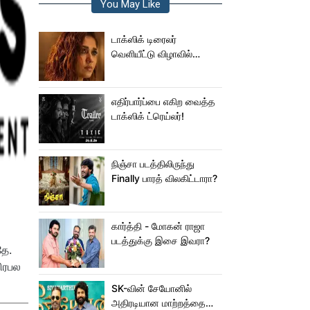
You May Like
டாக்ஸிக் டிரைலர்
வெளியீட்டு விழாவில்
ஜம்முன்னு வந்த
நயன்தாரா!.. பக்கத்துல
யாரு பாருங்க!..
எதிர்பார்ப்பை எகிற வைத்த
டாக்ஸிக் ட்ரெய்லர்!
நிஞ்சா படத்திலிருந்து
Finally பாரத் விலகிட்டாரா?
கார்த்தி - மோகன் ராஜா
படத்துக்கு இசை இவரா?
தே.
பிரபல
SK-வின் சேயோனில்
அதிரடியான மாற்றத்தை