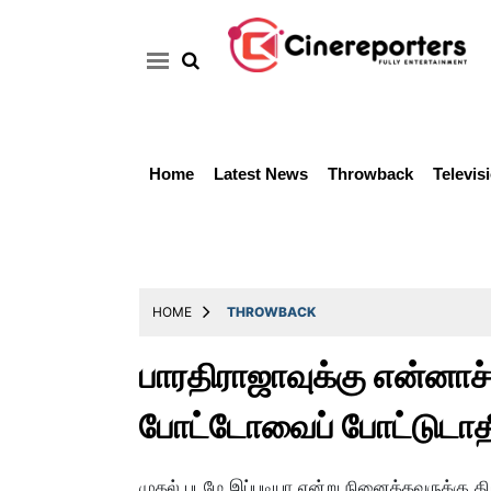
Home
Latest News
Throwback
Televis
Home
Latest
News
Throwback
HOME
THROWBACK
Television
பாரதிராஜாவுக்கு என்னாச
Reviews
போட்டோவைப் போட்டுடாத
Photos
Story
முதல் படமே இப்படியா என்று நினைத்தவருக்கு த