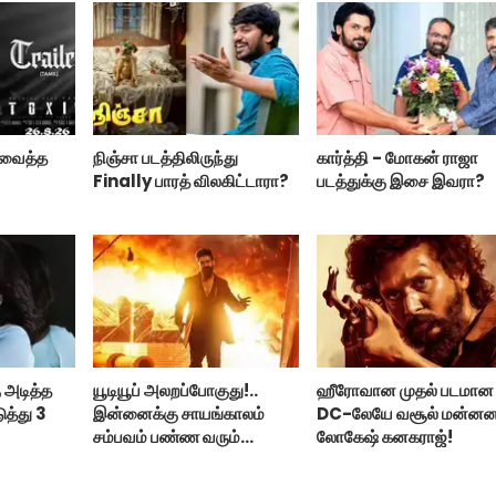
ற வைத்த
நிஞ்சா படத்திலிருந்து
கார்த்தி - மோகன் ராஜா
Finally பாரத் விலகிட்டாரா?
படத்துக்கு இசை இவரா?
 அடித்த
யூடியூப் அலறப்போகுது!..
ஹீரோவான முதல் படமான
ுத்து 3
இன்னைக்கு சாயங்காலம்
DC-லேயே வசூல் மன்ன
சம்பவம் பண்ண வரும்
லோகேஷ் கனகராஜ்!
டாக்ஸிக் டிரைலர்!..