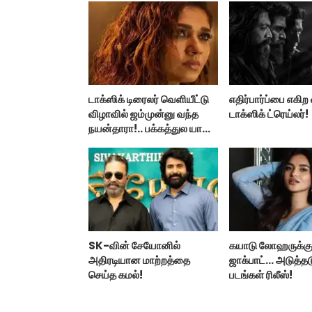
டாக்ஸிக் டிரைலர் வெளியீட்டு
எதிர்பார்ப்பை எகி
விழாவில் ஜம்முன்னு வந்த
டாக்ஸிக் ட்ரெய்லர்!
நயன்தாரா!.. பக்கத்துல யாரு
பாருங்க!..
SK-வின் சேயோனில்
கயாடு லோஹருக்கு
அதிரடியான மாற்றத்தை
ஜாக்பாட்... அடுத்தட
செய்த கமல்!
படங்கள் ரிலீஸ்!