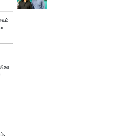
செய்த கமல்!
வும்
கா
திகா
ிய
ம்.