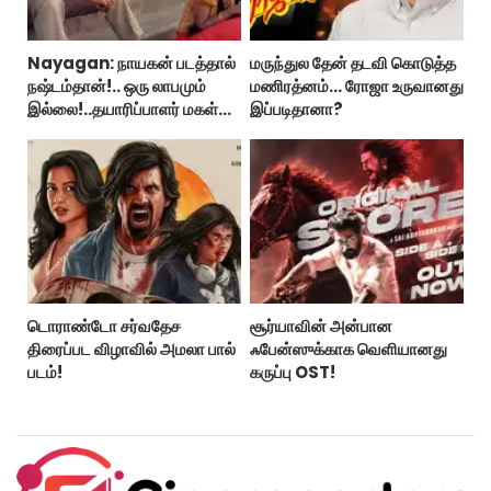
Nayagan: நாயகன் படத்தால்
மருந்துல தேன் தடவி கொடுத்த
நஷ்டம்தான்!.. ஒரு லாபமும்
மணிரத்னம்... ரோஜா உருவானது
இல்லை!..தயாரிப்பாளர் மகள்
இப்படிதானா?
பேட்டி..
டொராண்டோ சர்வதேச
சூர்யாவின் அன்பான
திரைப்பட விழாவில் அமலா பால்
ஃபேன்ஸுக்காக வெளியானது
படம்!
கருப்பு OST!