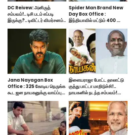
DC Reivew: அனிருத்
Spider Man Brand New
சம்பவம்!.. டிசி படம் எப்படி
Day Box Office :
இருக்கு?.. டிவிட்டர் விமர்சனம்..
இந்தியாவில் மட்டும் 400 கோடி
வசூலித்ததா ஸ்பைடர் மேன்
பிராண்ட் நியூ டே?
Jana Nayagan Box
இளையராஜா போட்ட தாலாட்டு
Office : 325 கோடிய நெருங்க
குத்து பாட்டா மாறிடுச்சி!..
கூட ஜன நாயகனுக்கு வாய்ப்பு
நாயகனில் நடந்த சம்பவம்!...
இல்ல!