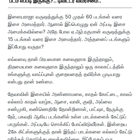
படம் எப்படி இருக்கு?.. டிவிட்டர் விமர்சனம்..
இளையராஜா வருஷத்துக்கு 50 முதல் 60 படங்கள் வரை
இசை அமைத்தார். ஆனால் இப்பொழுது ஏன் அப்படி இசை
அமைக்கவில்லை? அதே போல ஏ.ஆர்.ரகுமான் வருஷத்துக்கு
15 படங்கள் வரை இசை அமைத்தார். அத்தனைப் படங்களும்
இப்போது வருதா?
எவ்வளவு தான் பிரபலமான கலைஞராக இருந்தாலும்,
திறமையான கலைஞராக இருந்தாலும் ஒரு காலகட்டத்தில்
உங்களுக்கு வாய்ப்புகள் குறைவதைத் தவிர்க்க முடியாது
என்பது தான் உண்மை.
தேவாவின் இசையில் அண்ணாமலை, காதல் கோட்டை, காலம்
எல்லாம் காதல் வாழ்க, ஆசை, வாலி, குஷி, அவ்வை
சண்முகி, கண்ணெதிரே தோன்றினாள், பாட்ஷா, நேருக்கு
நேர், பகவதி ஆகிய படங்களில் உள்ள பாடல்களைக் கேட்டுப்
பாருங்கள். அப்படியே சொக்கிப் போய்விடுவீர்கள். இன்றைய
2கே கிட்ஸ்களுக்குத் தான் இந்தப் பாடல்களை எல்லாம் கேட்டு
ரசிக்கக் கொடுத்து வைக்கவில்லை. இப்போதும் ஒரு