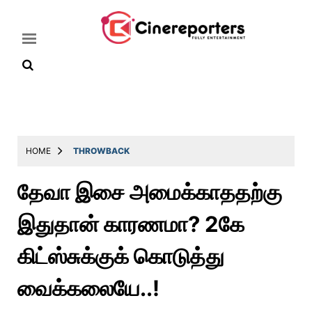
Home
Latest
HOME
THROWBACK
News
தேவா இசை அமைக்காததற்கு
Throwback
இதுதான் காரணமா? 2கே
Television
Reviews
கிட்ஸ்சுக்குக் கொடுத்து
Photos
வைக்கலையே..!
Story