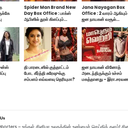
தை
Spider Man Brand New
Jana Nayagan Box
ுக்கே
Day Box Office : பாக்ஸ்
Office : 2 வாரம் ஆகியும்
ு
ஆபிஸில் தூள் கிளப்பும்
ஜன நாயகன் வசூல்
ஸ்பைடர் மேன் பிராண்ட் நியூ
இவ்ளோதானா?
டே!
சன்ஸ்
தி பாரடைஸில் குத்தாட்டம்
ஜன நாயகன் வினோத்
ப்பு
போட கீர்த்தி சுரேஷுக்கு
அடைந்திருக்கும் உச்சம்
சம்பளம் எவ்வளவு தெரியுமா?
மகத்தானது - இரா.சரவண
 Us
porters – உங்கள் சினிமா உலகத்தின் உண்மைச் செய்தித் தளம்! சி