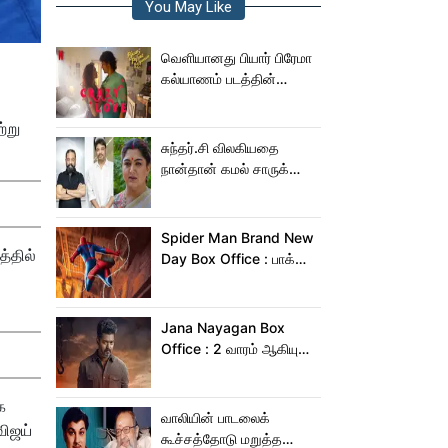
You May Like
வெளியானது பியார் பிரேமா
கல்யாணம் படத்தின்
Crazy Love பாடல்!
்று
சுந்தர்.சி விலகியதை
நான்தான் கமல் சாருக்கே
சொன்னேன் - குஷ்பு
Spider Man Brand New
த்தில்
Day Box Office : பாக்ஸ்
ஆபிஸில் தூள் கிளப்பும்
ஸ்பைடர் மேன் பிராண்ட் நியூ
டே!
Jana Nayagan Box
Office : 2 வாரம் ஆகியும்
ஜன நாயகன் வசூல்
இவ்ளோதானா?
க
வாலியின் பாடலைக்
விஜய்
கூச்சத்தோடு மறுத்த