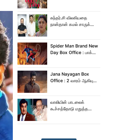
Crazy Love பாடல்!
சுந்தர்.சி விலகியதை
நான்தான் கமல் சாருக்கே
சொன்னேன் - குஷ்பு
Spider Man Brand New
Day Box Office : பாக்ஸ்
ஆபிஸில் தூள் கிளப்பும்
ஸ்பைடர் மேன் பிராண்ட் நியூ
டே!
Jana Nayagan Box
Office : 2 வாரம் ஆகியும்
ஜன நாயகன் வசூல்
இவ்ளோதானா?
வாலியின் பாடலைக்
கூச்சத்தோடு மறுத்த
எம்ஜிஆர்... அப்புறம்
நடந்தது இதுதான்!