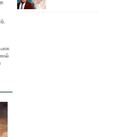
தை
எம்ஜிஆர்... அப்புறம்
நடந்தது இதுதான்!
ர்.
படமாக
னால்
்