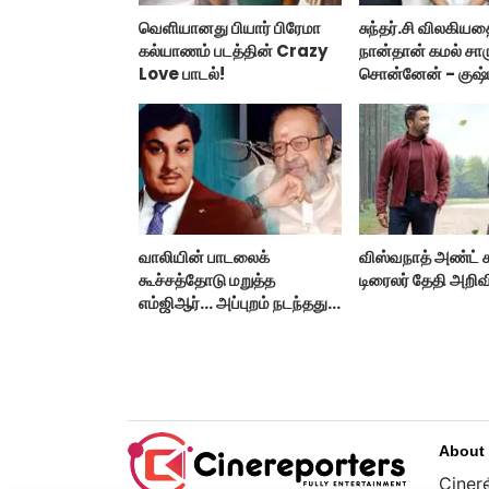
வெளியானது பியார் பிரேமா
சுந்தர்.சி விலகிய
கல்யாணம் படத்தின் Crazy
நான்தான் கமல் சார
Love பாடல்!
சொன்னேன் - குஷ்ப
வாலியின் பாடலைக்
விஸ்வநாத் அண்ட் 
கூச்சத்தோடு மறுத்த
டிரைலர் தேதி அறிவி
எம்ஜிஆர்... அப்புறம் நடந்தது
இதுதான்!
About
Cinere