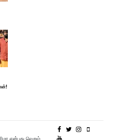
ன்!
னிமா என்பது வெறும்