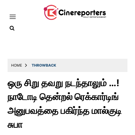
Home
Latest
HOME
THROWBACK
News
ஒரு சிறு தவறு நடந்தாலும் …!
Throwback
நாடோடி தென்றல் ரெக்கார்டிங்
Television
Reviews
அனுபவத்தை பகிர்ந்த மால்குடி
Photos
சுபா
Story