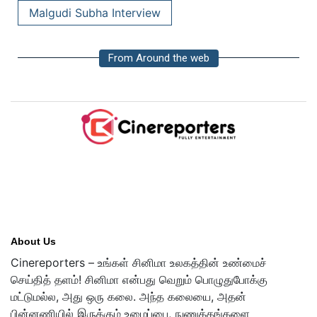
latest cinema news
இளையராஜா பாடல்கள்
நாடோடி தென்றல் திரைப்படம்
மால்குடி சுபா பேட்டி
Malgudi Subha Interview
From Around the web
About Us