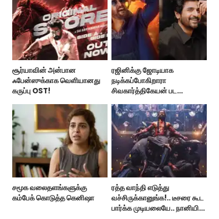
சூர்யாவின் அன்பான
ரஜினிக்கு ஜோடியாக
ஃபேன்ஸுக்காக வெளியானது
நடிக்கப்போகிறாரா
கருப்பு OST!
சிவகார்த்திகேயன் பட
ஹீரோயின்?
சமூக வலைதளங்களுக்கு
ரத்த வாந்தி எடுத்து
கம்பேக் கொடுத்த கெனிஷா
வச்சிருக்கானுங்க!.. டீசரை கூட
பார்க்க முடியலையே.. நானியின்
‘பாரடைஸ்’ பிழைக்குமா?