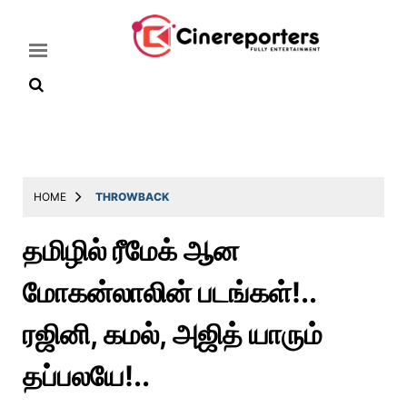
Home
Latest
HOME
THROWBACK
News
தமிழில் ரீமேக் ஆன
Throwback
மோகன்லாலின் படங்கள்!..
Television
Reviews
ரஜினி, கமல், அஜித் யாரும்
Photos
தப்பலயே!..
Story