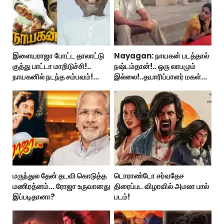
இளையராஜா போட்ட தாலாட்டு
Nayagan: நாயகன் படத்தால்
குத்து பாட்டா மாறிடுச்சி!..
நஷ்டம்தான்!.. ஒரு லாபமும்
நாயகனில் நடந்த சம்பவம்!...
இல்லை!..தயாரிப்பாளர் மகள்
பேட்டி..
மருந்துல தேன் தடவி கொடுத்த
டொராண்டோ சர்வதேச
மணிரத்னம்... ரோஜா உருவானது
திரைப்பட விழாவில் அமலா பால்
இப்படிதானா?
படம்!