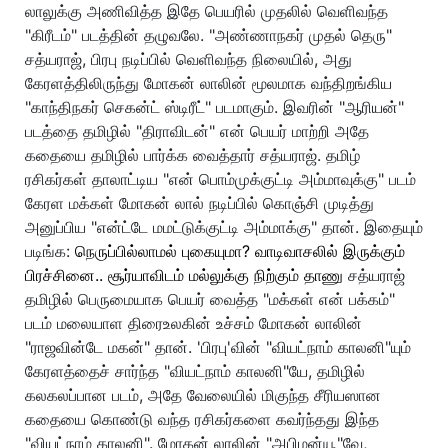
லாலுக்கு அணிவித்த இதே பெயரில் முதலில் வெளிவந்த
"கிரீடம்" படத்தின் தழுவலே. "அண்ணாநகர் முதல் தெரு"
சத்யராஜ், பிரபு நடிப்பில் வெளிவந்த நிலையில், அது
கேரளத்திலிருந்து மோகன் லாலின் மூலமாக வந்திறங்கிய
"காந்திநகர் செகன்ட் ஸ்டிரீட்" படமாகும். இவரின் "ஆரியன்"
படத்தை தமிழில் "திராவிடன்" என் பெயர் மாற்றி அதே
கதையை தமிழில் பார்க்க வைத்தார் சத்யராஜ். தமிழ்
ரசிகர்கள் தாலாட்டிய "என் பொம்முக்குட்டி அம்மாவுக்கு" படம்
கேரள மக்கள் மோகன் லால் நடிப்பில் கொஞ்சி முடித்து
அனுப்பிய "என்ட்டே மமட்டுக்குட்டி அம்மாக்கு" தான். இதையும்
படிங்க:
நெருப்பில்லாமல் புகையுமா? வாடிவாசலில் இருக்கும்
பிரச்சினை.. சூர்யாவிடம் மல்லுக்கு நிற்கும் தாணு
சத்யராஜ்
தமிழில் பெருமையாக பெயர் வைத்த "மக்கள் என் பக்கம்"
படம் மலையாள திரைஉலகின் உச்சம் மோகன் லாலின்
"ராஜவின்டே மகன்" தான். 'பிரபு'வின் "வியட்நாம் காலனி"யும்
கேரளத்தைச் சார்ந்த "வியட்நாம் காலனி"யே, தமிழில்
கலகலப்பான படம், அதே வேலையில் மிகுந்த சீரியஸான
கதையை கொண்டு வந்த ரசிகர்களை கவர்ந்தது இந்த
"வியட்நாம் காலனி". மோகன் லாலின் "அபிமன்யூ"வே,