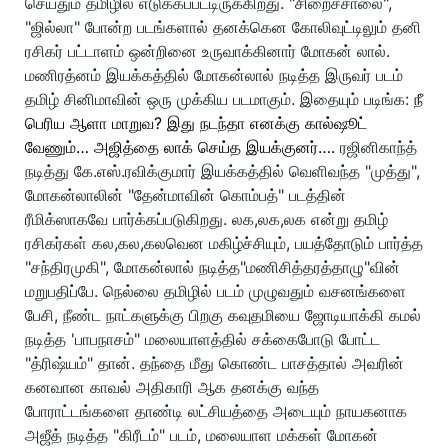
செய்தும் தமிழில் எடுக்கப்பட்டிருக்கிறது. "சிறைச்சாலை",
"ஜில்லா" போன்ற படங்களால் தனக்கென கோலிவுட்டிலும் தனி
ரசிகர் பட்டாளம் ஒன்றினை உருவாக்கினார் மோகன் லால்.
மணிரத்னம் இயக்கத்தில் மோகன்லால் நடித்த இருவர் படம்
தமிழ் சினிமாவின் ஒரு முக்கிய படமாகும். இதையும் படிங்க:
நீ
பெரிய ஆளா மாறுவ? இது நடந்தா எனக்கு கால்ஷூட்
வேணும்… அஜித்தை லாக் செய்த இயக்குனர்….
ரஜினிகாந்த்
நடித்து கே.எஸ்.ரவிக்குமார் இயக்கத்தில் வெளிவந்த "முத்து",
மோகன்லாலின் "தேன்மாவின் கொம்பத்" படத்தின்
ரீமிக்ஸாகவே பார்க்கப்படுகிறது. லக,லக,லக என்று தமிழ்
ரசிகர்கள் கல,கல,கலவென மகிழ்ச்சியும், பயத்தோடும் பார்த்த
"சந்திரமுகி", மோகன்லால் நடித்த"மணிசித்தரத்தாழு"வின்
மறுபதிப்பே. நெல்லை தமிழில் படம் முழுவதும் வசனங்களை
பேசி, நீண்ட நாட்களுக்கு பிறகு கவுதமியை ஜோடியாக்கி கமல்
நடித்த 'பாபநாசம்" மலையாளத்தில் சக்கைபோடு போட்ட
"த்ரிஷ்யம்" தான். தந்தை மீது கொண்ட பாசத்தால் அவரின்
கனவான காவல் அதிகாரி ஆக தனக்கு வந்த
போராட்டங்களை தாண்டி லட்சியத்தை அடையும் நாயகனாக
அஜீத் நடித்த "கிரீடம்" படம், மலையாள மக்கள் மோகன்