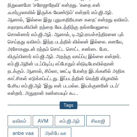
நிறுவனமோ ‘சரோஜாதேவி’ என்றது. ‘கதை என்
ஃபார்முலாவில் இருக்க வேண்டும்’ என்றார் எம்.ஜி.ஆர்.
ஆனால், ‘இல்லை இது புதுமாதிரியான கதை’ என்றது ஏவிஎம்.
கதாநாயகியின் தந்தை வேடத்திற்கு தங்கவேலுவை
சொன்னார் எம்.ஜி.ஆர். ஆனால், டி.ஆர்.ராமச்சந்திரனை புக்
செய்தது ஏவிஎம். இந்த படத்தில் வில்லன் இல்லை. எனவே,
அசோகனுடன் ரத்தம் சொட்ட சொட்ட சண்டை போட
விரும்பினார் எம்.ஜி.ஆர். அதற்கு வாய்ப்பு இல்லை என்றார்.
எம்.ஜி.ஆரின் படப்பிடிப்பு எப்போதும் ஸ்டுடியோவில்தான்
நடக்கும். ஆனால், சிம்லா, ஊட்டி போன்ற இடங்களில் அதிக
காட்சிகள் எடுக்கப்பட்டது. இப்படத்தின் வெற்றி விழாவில்
பேசிய எம்.ஜி.ஆர் ’இது என் படமல்ல. இயக்குனரின் படம்’
என்றார். அதுதான் உண்மையும் கூட.
Tags
ஏவிஎம்
AVM
எம்.ஜி.ஆர்
சிவாஜி
anbe vaa
அன்பே வா