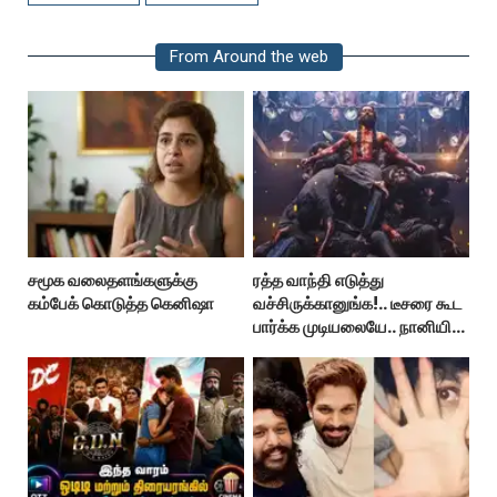
From Around the web
சமூக வலைதளங்களுக்கு
ரத்த வாந்தி எடுத்து
கம்பேக் கொடுத்த கெனிஷா
வச்சிருக்கானுங்க!.. டீசரை கூட
பார்க்க முடியலையே.. நானியின்
‘பாரடைஸ்’ பிழைக்குமா?