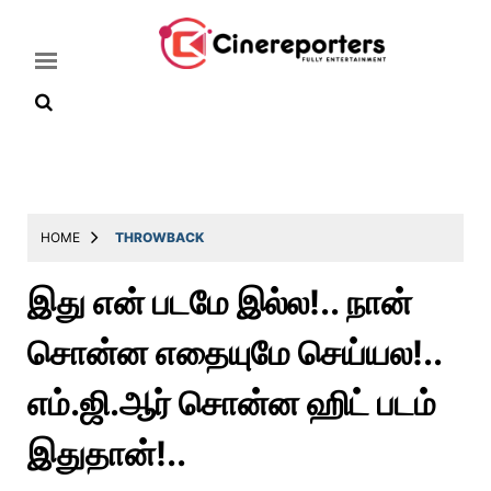
Home
Latest
HOME
THROWBACK
News
இது என் படமே இல்ல!.. நான்
Throwback
சொன்ன எதையுமே செய்யல!..
Television
Reviews
எம்.ஜி.ஆர் சொன்ன ஹிட் படம்
Photos
இதுதான்!..
Story