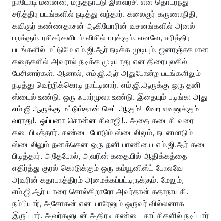
நாடோடி மன்னன், மருதநாட்டு இளவரசி என தொடர்ந்து
சரித்திர படங்களில் நடித்து வந்தார். கலைஞர் கருணாநிதி,
கவிஞர் கண்ணதாசன் ஆகியோரின் வசனங்களில் அனல்
பறக்கும். ரசிகர்களிடம் விசில் பறக்கும். எனவே, சரித்திர
படங்களில் மட்டுமே எம்.ஜி.ஆர் நடிக்க முடியும். ஜனரஞ்சகமான
கதைகளில் அவரால் நடிக்க முடியாது என திரையுலகில்
பேசினார்கள். ஆனால், எம்.ஜி.ஆர் அதுபோன்ற படங்களிலும்
நடித்து வெற்றிக்கொடி நாட்டினார். எம்.ஜி.ஆருக்கு ஒரு தனி
ஸ்டைல் உண்டு. ஒரு ஃபார்முலா உண்டு. இதையும் படிங்க:
அது
எம்.ஜி.ஆருக்கு மட்டும்தான் செட் ஆகும்!. வேற எவனுக்கும்
வராது!.. ஓப்பனா சொன்ன சிவாஜி!..
அதை கடைசி வரை
கடைபிடித்தார். சண்டை போடும் ஸ்டைலிலும், நடனமாடும்
ஸ்டைலிலும் தனக்கென ஒரு தனி பாணியை எம்.ஜி.ஆர் கடை
பிடித்தார். அதேபோல், அவரின் கதையில் ஆதிக்கத்தை
எதிர்த்து குரல் கொடுக்கும் ஒரு கம்யூனிஸ்ட் போலவே
அவரின் கதாபாத்திரம் அமைக்கப்பட்டிருக்கும். மேலும்,
எம்.ஜி.ஆர் யாரை சொல்கிறாரோ அவர்தான் கதாநாயகி.
நம்பியார், அசோகன் என யாரேனும் ஒருவர் வில்லனாக
இருப்பார். அவர்களுடன் அதிரடி சண்டை காட்சிகளில் நடிப்பார்