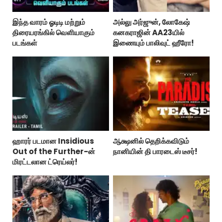
இந்த வாரம் ஓடிடி மற்றும்
அல்லு அர்ஜுன், லோகேஷ்
திரையரங்கில் வெளியாகும்
கனகராஜின் AA23யில்
படங்கள்
இணையும் பாலிவுட் ஹீரோ!
ஹாரர் படமான Insidious
ஆக்ஷனில் தெறிக்கவிடும்
Out of the Further-ன்
நானியின் தி பாரடைஸ் டீசர்!
மிரட்டலான ட்ரெய்லர்!