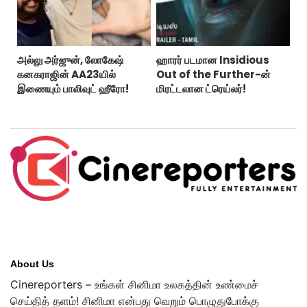
அல்லு அர்ஜுன், லோகேஷ்
ஹாரர் படமான Insidious
கனகராஜின் AA23யில்
Out of the Further-ன்
இணையும் பாலிவுட் ஹீரோ!
மிரட்டலான ட்ரெய்லர்!
About Us
Cinereporters – உங்கள் சினிமா உலகத்தின் உண்மைச்
செய்தித் தளம்! சினிமா என்பது வெறும் பொழுதுபோக்கு