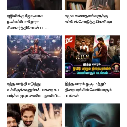
ரஜினிக்கு ஜோடியாக
சமூக வலைதளங்களுக்கு
நடிக்கப்போகிறாரா
கம்பேக் கொடுத்த கெனிஷா
சிவகார்த்திகேயன் பட
ஹீரோயின்?
ரத்த வாந்தி எடுத்து
இந்த வாரம் ஓடிடி மற்றும்
வச்சிருக்கானுங்க!.. டீசரை கூட
திரையரங்கில் வெளியாகும்
பார்க்க முடியலையே.. நானியின்
படங்கள்
‘பாரடைஸ்’ பிழைக்குமா?