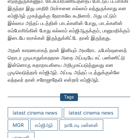
எடுத்துருக்கணும். கே.சுப்பிரமணியத்தைப் போட்டுப் படமாக்கி
இருந்தா இது மாதிரி பிரச்சனை எல்லாம் வந்துருக்காது என
எம்ஜிஆர் முகத்துக்கு நேராகவே கூறினார். அது மட்டும்
இல்லாம அந்தப் படத்தின் பாடல்களின் போது, பாடல்களின்
கம்போசிங்கின் போது எல்லாம் எம்ஜிஆருக்கும், பானுமதிக்கும்
இடையே உரசல்கள் இருந்துக்கிட்டே தான் இருந்தது.
அதன் காரணமாகத் தான் இனியும் அவரோட ஃபோர்ஷனைத்
தொடர முடியாதுங்கறதால அதை அப்படியே கட் பண்ணிட்டு
இன்னொரு கதாநாயகியை அறிமுகப்படுத்துவது என
முடிவெடுத்தார் எம்ஜிஆர். அப்படி அந்தப் படத்துக்குள்ளே
வந்தவர் தான் சரோஜாதேவி என்றார் எம்ஜிஆர்.
Tags
latest cinema news
latest cinema news
MGR
எம்ஜிஆர்
நாடோடி மன்னன்
பானுமதி