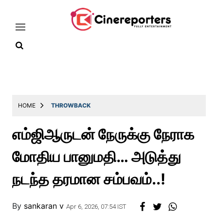
Home
Latest
HOME
THROWBACK
News
எம்ஜிஆருடன் நேருக்கு நேராக
Throwback
மோதிய பானுமதி… அடுத்து
Television
Reviews
நடந்த தரமான சம்பவம்..!
Photos
By
sankaran v
Story
Apr 6, 2026, 07:54 IST